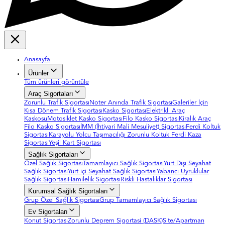
Anasayfa
Ürünler
Tüm ürünleri görüntüle
Araç Sigortaları
Zorunlu Trafik Sigortası
Noter Anında Trafik Sigortası
Galeriler İçin
Kısa Dönem Trafik Sigortası
Kasko Sigortası
Elektrikli Araç
Kaskosu
Motosiklet Kasko Sigortası
Filo Kasko Sigortası
Kiralık Araç
Filo Kasko Sigortası
İMM (İhtiyari Mali Mesuliyet) Sigortası
Ferdi Koltuk
Sigortası
Karayolu Yolcu Taşımacılığı Zorunlu Koltuk Ferdi Kaza
Sigortası
Yeşil Kart Sigortası
Sağlık Sigortaları
Özel Sağlık Sigortası
Tamamlayıcı Sağlık Sigortası
Yurt Dışı Seyahat
Sağlık Sigortası
Yurt içi Seyahat Sağlık Sigortası
Yabancı Uyruklular
Sağlık Sigortası
Hamilelik Sigortası
Riskli Hastalıklar Sigortası
Kurumsal Sağlık Sigortaları
Grup Özel Sağlık Sigortası
Grup Tamamlayıcı Sağlık Sigortası
Ev Sigortaları
Konut Sigortası
Zorunlu Deprem Sigortasi (DASK)
Site/Apartman