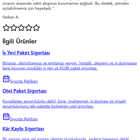
onarım sırasında nakit akışımızı korumamızı sağladı. Bu destek, yeniden
açılabilmemiz için hayatiydi."
Serkan A.
İlgili Ürünler
İş Yeri Paket Sigortası
Binanızı, demirbaşınızı ve emtianızı yangın, hırsızlık, deprem ve iş durmasına
karşı koruyan modüler iş yeri ve KOBİ paket sigortası.
Sigorta Rehberi
Otel Paket Sigortası
Konaklatan sorumluluğu dahil; bina, muhteviyat, iş durması ve misafir
sorumluluğunu tek pakette birleştiren otel sigortası.
Sigorta Rehberi
Kâr Kaybı Sigortası
Bir yangın veya sel sonrası işleriniz durduğunda, sadece hasarınızı değil,