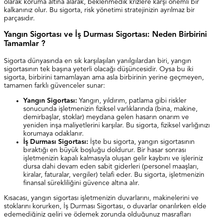
olarak koruma altına alarak, beklenmedik krizlere karşı önemli bir
kalkanınız olur. Bu sigorta, risk yönetimi stratejinizin ayrılmaz bir
parçasıdır.
Yangın Sigortası ve İş Durması Sigortası: Neden Birbirini
Tamamlar ?
Sigorta dünyasında en sık karşılaşılan yanılgılardan biri, yangın
sigortasının tek başına yeterli olacağı düşüncesidir. Oysa bu iki
sigorta, birbirini tamamlayan ama asla birbirinin yerine geçmeyen,
tamamen farklı güvenceler sunar:
Yangın Sigortası:
Yangın, yıldırım, patlama gibi riskler
sonucunda işletmenizin fiziksel varlıklarında (bina, makine,
demirbaşlar, stoklar) meydana gelen hasarın onarım ve
yeniden inşa maliyetlerini karşılar. Bu sigorta, fiziksel varlığınızı
korumaya odaklanır.
İş Durması Sigortası:
İşte bu sigorta, yangın sigortasının
bıraktığı en büyük boşluğu doldurur. Bir hasar sonrası
işletmenizin kapalı kalmasıyla oluşan gelir kaybını ve işleriniz
dursa dahi devam eden sabit giderleri (personel maaşları,
kiralar, faturalar, vergiler) telafi eder. Bu sigorta, işletmenizin
finansal sürekliliğini güvence altına alır.
Kısacası, yangın sigortası işletmenizin duvarlarını, makinelerini ve
stoklarını korurken, İş Durması Sigortası, o duvarlar onarılırken elde
edemediğiniz geliri ve ödemek zorunda olduğunuz masrafları