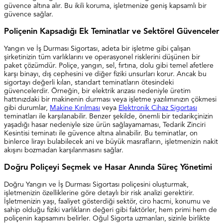
güvence altına alır. Bu ikili koruma, işletmenize geniş kapsamlı bir
güvence sağlar.
Poliçenin Kapsadığı Ek Teminatlar ve Sektörel Güvenceler
Yangın ve İş Durması Sigortası, adeta bir işletme gibi çalışan
şirketinizin tüm varlıklarını ve operasyonel risklerini düşünen bir
paket çözümdür. Poliçe, yangın, sel, fırtına, dolu gibi temel afetlere
karşı binayı, dış cephesini ve diğer fiziki unsurları korur. Ancak bu
sigortayı değerli kılan, standart teminatların ötesindeki
güvencelerdir. Örneğin, bir elektrik arızası nedeniyle üretim
hattınızdaki bir makinenin durması veya işletme yazılımınızın çökmesi
gibi durumlar,
Makine Kırılması
veya
Elektronik Cihaz Sigortası
teminatları ile karşılanabilir. Benzer şekilde, önemli bir tedarikçinizin
yaşadığı hasar nedeniyle size ürün sağlayamaması, Tedarik Zinciri
Kesintisi teminatı ile güvence altına alınabilir. Bu teminatlar, on
binlerce lirayı bulabilecek ani ve büyük masrafların, işletmenizin nakit
akışını bozmadan karşılanmasını sağlar.
Doğru Poliçeyi Seçmek ve Hasar Anında Süreç Yönetimi
Doğru Yangın ve İş Durması Sigortası poliçesini oluşturmak,
işletmenizin özelliklerine göre detaylı bir risk analizi gerektirir.
İşletmenizin yaşı, faaliyet gösterdiği sektör, ciro hacmi, konumu ve
sahip olduğu fiziki varlıkların değeri gibi faktörler, hem primi hem de
poliçenin kapsamını belirler. Oğul Sigorta uzmanları, sizinle birlikte