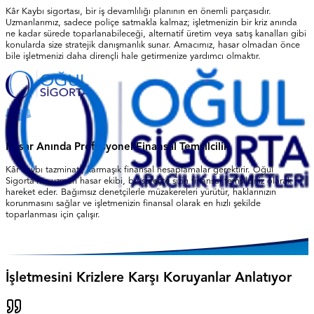
Kâr Kaybı sigortası, bir iş devamlılığı planının en önemli parçasıdır.
Uzmanlarımız, sadece poliçe satmakla kalmaz; işletmenizin bir kriz anında
ne kadar sürede toparlanabileceği, alternatif üretim veya satış kanalları gibi
konularda size stratejik danışmanlık sunar. Amacımız, hasar olmadan önce
bile işletmenizi daha dirençli hale getirmenize yardımcı olmaktır.
Hasar Anında Profesyonel Finansal Temsilcilik
Kâr kaybı tazminatı, karmaşık finansal hesaplamalar gerektirir. Oğul
Sigorta'nın uzman hasar ekibi, bu süreçte sizin finansal temsilciniz olarak
hareket eder. Bağımsız denetçilerle müzakereleri yürütür, haklarınızın
korunmasını sağlar ve işletmenizin finansal olarak en hızlı şekilde
toparlanması için çalışır.
İşletmesini Krizlere Karşı Koruyanlar Anlatıyor