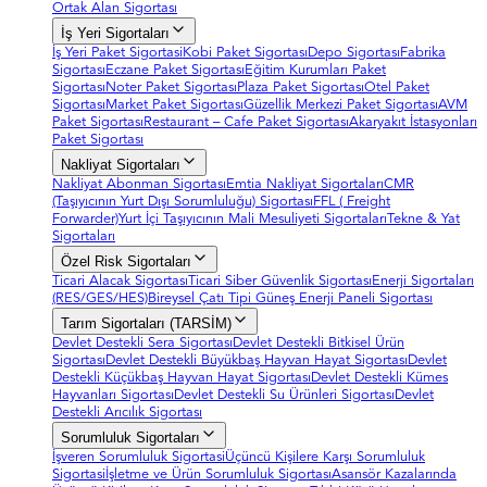
Ortak Alan Sigortası
İş Yeri Sigortaları
İş Yeri Paket Sigortasi
Kobi Paket Sigortası
Depo Sigortası
Fabrika
Sigortası
Eczane Paket Sigortası
Eğitim Kurumları Paket
Sigortası
Noter Paket Sigortası
Plaza Paket Sigortası
Otel Paket
Sigortası
Market Paket Sigortası
Güzellik Merkezi Paket Sigortası
AVM
Paket Sigortası
Restaurant – Cafe Paket Sigortası
Akaryakıt İstasyonları
Paket Sigortası
Nakliyat Sigortaları
Nakliyat Abonman Sigortası
Emtia Nakliyat Sigortaları
CMR
(Taşıyıcının Yurt Dışı Sorumluluğu) Sigortası
FFL ( Freight
Forwarder)
Yurt İçi Taşıyıcının Mali Mesuliyeti Sigortaları
Tekne & Yat
Sigortaları
Özel Risk Sigortaları
Ticari Alacak Sigortası
Ticari Siber Güvenlik Sigortası
Enerji Sigortaları
(RES/GES/HES)
Bireysel Çatı Tipi Güneş Enerji Paneli Sigortası
Tarım Sigortaları (TARSİM)
Devlet Destekli Sera Sigortası
Devlet Destekli Bitkisel Ürün
Sigortası
Devlet Destekli Büyükbaş Hayvan Hayat Sigortası
Devlet
Destekli Küçükbaş Hayvan Hayat Sigortası
Devlet Destekli Kümes
Hayvanları Sigortası
Devlet Destekli Su Ürünleri Sigortası
Devlet
Destekli Arıcılık Sigortası
Sorumluluk Sigortaları
İşveren Sorumluluk Sigortasi
Üçüncü Kişilere Karşı Sorumluluk
Sigortasi
İşletme ve Ürün Sorumluluk Sigortası
Asansör Kazalarında