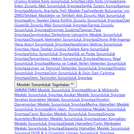
Üçüncü Kişilere Karşı Sorumluluk Sigortası
Tıbbi Kötü Uygulamaya
İlişkin Zorunlu Mali Sorumluluk Sigortası
Sağlık Turizmi Komplikasyon
Sigortası
Motorlu Araçlarla İlgili Mesleki Faaliyetlerde Bulunanlar için
ZMSS
Tehlikeli Maddeler ve Tehlikeli Atık Zorunlu Mali Sorumluluk
Sigortasi
Kıyı Tesisleri Deniz Kirliliği Zorunlu Sorumluluk Sigortası
Özel
Güvenlik Zorunlu Mali Sorumluluk Sigortası
Tüpgaz Zorunlu
Sorumluluk Sigortası
Emniyeti Suistimal
Taşınan Para
Sigortası
Gayrimenkul Değerleme Uzmanlığı Mesleki Sorumluluk
Sigortası
Otopark İşletmeleri Sorumluluk Sigortası
Drone (İHA-İnsansız
Hava Aracı) Sorumluluk Sigortası
Havalimanı İşleticisi Sorumluluk
Sigortası
Hava Taşıtları Üçüncü Kişilere Karşı Sorumluluk
Sigortası
Yolcu Sorumluluk Sigortası
Yük ve Posta Sorumluluk
Sigortası
Tamamlayıcı Hekim Sorumluluk Sigortası
Depocu Yasal
Sorumluluk Sigortası
Marina ve Çekek Yerleri İşletenleri Sorumluluk
Sigortası
Liman ve Terminal İşletenleri Sorumluluk Sigortası
Yönetici
Sorumluluk Sigortası
Ürün Sorumluluk & Ürün Geri Çağırma
Sigortası
Gemi Tamircileri Sorumluluk Sigortası
Mesleki Sorumluluk Sigortaları
SMMM/YMM Mesleki Sorumluluk Sigortası
Mimar & Mühendis
Mesleki Sorumluluk Sigortası
Avukat Mesleki Sorumluluk Sigortası
Seyahat Acenteleri Mesleki Sorumluluk Sigortası
Yönetim
Danışmanları Mesleki Sorumluluk Sigortası
Medya Hizmetleri Mesleki
Sorumluluk Sigortası
Bilgi İşlem, Programlama Mesleki Sorumluluk
Sigortası
Çeviri Büroları Mesleki Sorumluluk Sigortası
Sigorta
Acenteleri/Brokerleri Mesleki Sorumluluk Sigortası
İnsan Kaynakları
Mesleki Sorumluluk Sigortası
Destek Hizmetleri/Çağrı Merkezleri
Mesleki Sorumluluk Sigortası
Ekspertiz Hizmetleri Mesleki Sorumluluk
Sigortası
OSGB & İş Güvenliği Uzmanı Sorumluluk Sigortası