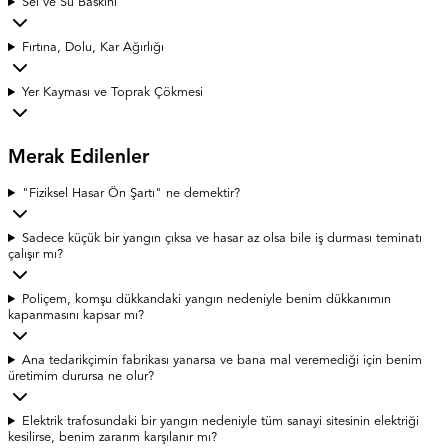
Sel ve Su Baskını
Fırtına, Dolu, Kar Ağırlığı
Yer Kayması ve Toprak Çökmesi
Merak Edilenler
"Fiziksel Hasar Ön Şartı" ne demektir?
Sadece küçük bir yangın çıksa ve hasar az olsa bile iş durması teminatı
çalışır mı?
Poliçem, komşu dükkandaki yangın nedeniyle benim dükkanımın
kapanmasını kapsar mı?
Ana tedarikçimin fabrikası yanarsa ve bana mal veremediği için benim
üretimim durursa ne olur?
Elektrik trafosundaki bir yangın nedeniyle tüm sanayi sitesinin elektriği
kesilirse, benim zararım karşılanır mı?