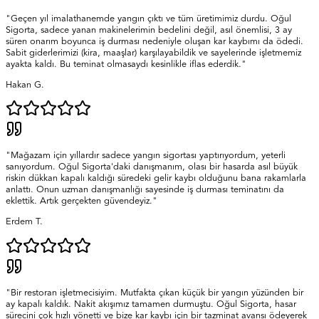
"Geçen yıl imalathanemde yangın çıktı ve tüm üretimimiz durdu. Oğul
Sigorta, sadece yanan makinelerimin bedelini değil, asıl önemlisi, 3 ay
süren onarım boyunca iş durması nedeniyle oluşan kar kaybımı da ödedi.
Sabit giderlerimizi (kira, maaşlar) karşılayabildik ve sayelerinde işletmemiz
ayakta kaldı. Bu teminat olmasaydı kesinlikle iflas ederdik."
Hakan G.
"Mağazam için yıllardır sadece yangın sigortası yaptırıyordum, yeterli
sanıyordum. Oğul Sigorta'daki danışmanım, olası bir hasarda asıl büyük
riskin dükkan kapalı kaldığı süredeki gelir kaybı olduğunu bana rakamlarla
anlattı. Onun uzman danışmanlığı sayesinde iş durması teminatını da
eklettik. Artık gerçekten güvendeyiz."
Erdem T.
"Bir restoran işletmecisiyim. Mutfakta çıkan küçük bir yangın yüzünden bir
ay kapalı kaldık. Nakit akışımız tamamen durmuştu. Oğul Sigorta, hasar
sürecini çok hızlı yönetti ve bize kar kaybı için bir tazminat avansı ödeyerek