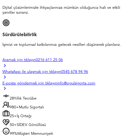
Dijital çözümlerimizle ihtiyaçlarınıza mümkün olduğunca hızlı ve etkili
yanıtlar sunarız.
Sürdürülebilirlik
İşimizi ve toplumsal katkılarımızı gelecek nesilleri düşünerek planlarız.
Aramak için tıklayın
0216 611 25 06
WhatsApp ile ulaşmak için tıklayın
0545 678 94 96
E-posta göndermek için tıklayın
info@ogulsigorta.com
28
Yıllık Tecrübe
1.351
+
Mutlu Sigortalı
25
+
İş Ortağı
50
+
SİDEV Gönüllüsü
99
%
Müşteri Memnuniyeti