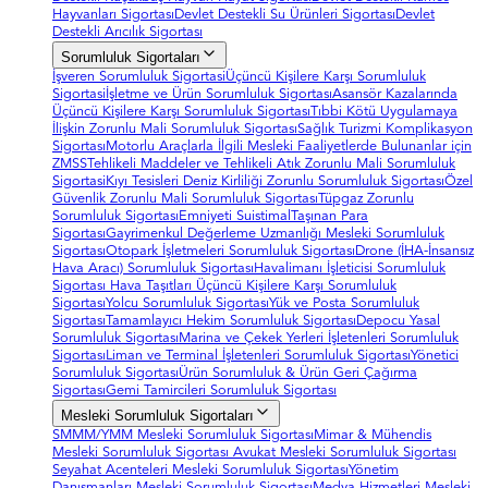
Hayvanları Sigortası
Devlet Destekli Su Ürünleri Sigortası
Devlet
Destekli Arıcılık Sigortası
Sorumluluk Sigortaları
İşveren Sorumluluk Sigortasi
Üçüncü Kişilere Karşı Sorumluluk
Sigortasi
İşletme ve Ürün Sorumluluk Sigortası
Asansör Kazalarında
Üçüncü Kişilere Karşı Sorumluluk Sigortası
Tıbbi Kötü Uygulamaya
İlişkin Zorunlu Mali Sorumluluk Sigortası
Sağlık Turizmi Komplikasyon
Sigortası
Motorlu Araçlarla İlgili Mesleki Faaliyetlerde Bulunanlar için
ZMSS
Tehlikeli Maddeler ve Tehlikeli Atık Zorunlu Mali Sorumluluk
Sigortasi
Kıyı Tesisleri Deniz Kirliliği Zorunlu Sorumluluk Sigortası
Özel
Güvenlik Zorunlu Mali Sorumluluk Sigortası
Tüpgaz Zorunlu
Sorumluluk Sigortası
Emniyeti Suistimal
Taşınan Para
Sigortası
Gayrimenkul Değerleme Uzmanlığı Mesleki Sorumluluk
Sigortası
Otopark İşletmeleri Sorumluluk Sigortası
Drone (İHA-İnsansız
Hava Aracı) Sorumluluk Sigortası
Havalimanı İşleticisi Sorumluluk
Sigortası
Hava Taşıtları Üçüncü Kişilere Karşı Sorumluluk
Sigortası
Yolcu Sorumluluk Sigortası
Yük ve Posta Sorumluluk
Sigortası
Tamamlayıcı Hekim Sorumluluk Sigortası
Depocu Yasal
Sorumluluk Sigortası
Marina ve Çekek Yerleri İşletenleri Sorumluluk
Sigortası
Liman ve Terminal İşletenleri Sorumluluk Sigortası
Yönetici
Sorumluluk Sigortası
Ürün Sorumluluk & Ürün Geri Çağırma
Sigortası
Gemi Tamircileri Sorumluluk Sigortası
Mesleki Sorumluluk Sigortaları
SMMM/YMM Mesleki Sorumluluk Sigortası
Mimar & Mühendis
Mesleki Sorumluluk Sigortası
Avukat Mesleki Sorumluluk Sigortası
Seyahat Acenteleri Mesleki Sorumluluk Sigortası
Yönetim
Danışmanları Mesleki Sorumluluk Sigortası
Medya Hizmetleri Mesleki