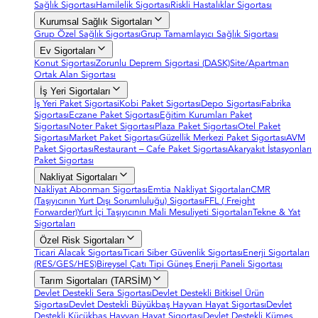
Sağlık Sigortası
Hamilelik Sigortası
Riskli Hastalıklar Sigortası
Kurumsal Sağlık Sigortaları
Grup Özel Sağlık Sigortası
Grup Tamamlayıcı Sağlık Sigortası
Ev Sigortaları
Konut Sigortası
Zorunlu Deprem Sigortasi (DASK)
Site/Apartman
Ortak Alan Sigortası
İş Yeri Sigortaları
İş Yeri Paket Sigortasi
Kobi Paket Sigortası
Depo Sigortası
Fabrika
Sigortası
Eczane Paket Sigortası
Eğitim Kurumları Paket
Sigortası
Noter Paket Sigortası
Plaza Paket Sigortası
Otel Paket
Sigortası
Market Paket Sigortası
Güzellik Merkezi Paket Sigortası
AVM
Paket Sigortası
Restaurant – Cafe Paket Sigortası
Akaryakıt İstasyonları
Paket Sigortası
Nakliyat Sigortaları
Nakliyat Abonman Sigortası
Emtia Nakliyat Sigortaları
CMR
(Taşıyıcının Yurt Dışı Sorumluluğu) Sigortası
FFL ( Freight
Forwarder)
Yurt İçi Taşıyıcının Mali Mesuliyeti Sigortaları
Tekne & Yat
Sigortaları
Özel Risk Sigortaları
Ticari Alacak Sigortası
Ticari Siber Güvenlik Sigortası
Enerji Sigortaları
(RES/GES/HES)
Bireysel Çatı Tipi Güneş Enerji Paneli Sigortası
Tarım Sigortaları (TARSİM)
Devlet Destekli Sera Sigortası
Devlet Destekli Bitkisel Ürün
Sigortası
Devlet Destekli Büyükbaş Hayvan Hayat Sigortası
Devlet
Destekli Küçükbaş Hayvan Hayat Sigortası
Devlet Destekli Kümes