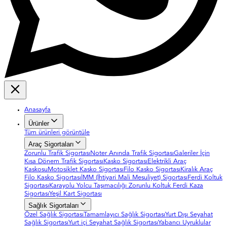
Anasayfa
Ürünler
Tüm ürünleri görüntüle
Araç Sigortaları
Zorunlu Trafik Sigortası
Noter Anında Trafik Sigortası
Galeriler İçin
Kısa Dönem Trafik Sigortası
Kasko Sigortası
Elektrikli Araç
Kaskosu
Motosiklet Kasko Sigortası
Filo Kasko Sigortası
Kiralık Araç
Filo Kasko Sigortası
İMM (İhtiyari Mali Mesuliyet) Sigortası
Ferdi Koltuk
Sigortası
Karayolu Yolcu Taşımacılığı Zorunlu Koltuk Ferdi Kaza
Sigortası
Yeşil Kart Sigortası
Sağlık Sigortaları
Özel Sağlık Sigortası
Tamamlayıcı Sağlık Sigortası
Yurt Dışı Seyahat
Sağlık Sigortası
Yurt içi Seyahat Sağlık Sigortası
Yabancı Uyruklular