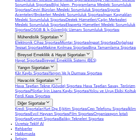
Sorumluluk Sigortası
Bilgi İşlem, Programlama Mesleki Sorumluluk
Sigortası
Çeviri Büroları Mesleki Sorumluluk Sigortası
Sigorta
Acenteleri/Brokerleri Mesleki Sorumluluk Sigortası
İnsan Kaynakları
Mesleki Sorumluluk Sigortası
Destek Hizmetleri/Çağrı Merkezleri
Mesleki Sorumluluk Sigortası
Ekspertiz Hizmetleri Mesleki Sorumluluk
Sigortası
OSGB & İş Güvenliği Uzmanı Sorumluluk Sigortası
Mühendislik Sigortaları
Elektronik Cihaz Sigortası
Montaj Sigortası
İnşaat Sigortası
Doğalgaz
Tesisat Sigortası
Makine Kırılması Sigortası
Bina Tamamlama Sigortası
Bireysel Emeklilik & Hayat Sigortaları
Hayat Sigortası
Bireysel Emeklilik Sistemi (BES)
Yangın Sigortaları
Kâr Kaybı Sigortası
Yangın Ve İş Durması Sigortası
Havacılık Sigortaları
Hava Taşıtları Tekne (Gövde) Sigortası
Hava Taşıtları Savaş, Terörizm
Sigortası
Pilotlar İçin Lisans Kaybı Sigortası
Yolcu ve Uçuş Ekibi Koltuk
Ferdi Kaza Sigortası
Diğer Sigortalar
Kredi Sigortaları
Yurt Dışı Eğitim Sigortası
Cep Telefonu Sigortası
İklim
Sigortası
Evcil Hayvan Sigortası
Film Sigortası
Organizasyon İptali
Sigortası
Kıymet Sigortası
Balıkçı Tekneleri Sigortası
Ücretsiz Teklif Al
Rehberler
Hakkımızda
İletişim