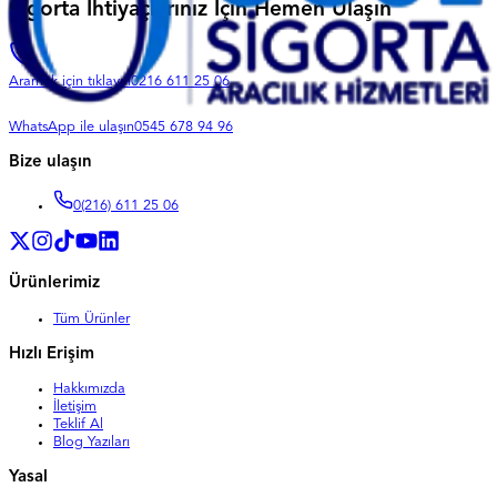
Sigorta İhtiyaçlarınız İçin Hemen Ulaşın
Aramak için tıklayın
0216 611 25 06
WhatsApp ile ulaşın
0545 678 94 96
Bize ulaşın
0
(216) 611 25 06
Ürünlerimiz
Tüm Ürünler
Hızlı Erişim
Hakkımızda
İletişim
Teklif Al
Blog Yazıları
Yasal