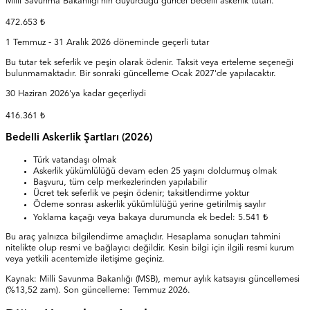
Milli Savunma Bakanlığı'nın duyurduğu güncel bedelli askerlik tutarı.
472.653
₺
1 Temmuz - 31 Aralık 2026 döneminde geçerli tutar
Bu tutar tek seferlik ve peşin olarak ödenir. Taksit veya erteleme seçeneği
bulunmamaktadır. Bir sonraki güncelleme Ocak 2027'de yapılacaktır.
30 Haziran 2026'ya kadar geçerliydi
416.361
₺
Bedelli Askerlik Şartları (2026)
Türk vatandaşı olmak
Askerlik yükümlülüğü devam eden 25 yaşını doldurmuş olmak
Başvuru, tüm celp merkezlerinden yapılabilir
Ücret tek seferlik ve peşin ödenir; taksitlendirme yoktur
Ödeme sonrası askerlik yükümlülüğü yerine getirilmiş sayılır
Yoklama kaçağı veya bakaya durumunda ek bedel:
5.541
₺
Bu araç yalnızca bilgilendirme amaçlıdır. Hesaplama sonuçları tahmini
nitelikte olup resmi ve bağlayıcı değildir. Kesin bilgi için ilgili resmi kurum
veya yetkili acentemizle iletişime geçiniz.
Kaynak:
Milli Savunma Bakanlığı (MSB), memur aylık katsayısı güncellemesi
(%13,52 zam)
. Son güncelleme:
Temmuz 2026
.