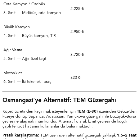
Orta Kamyon / Otobüs
2.225 ₺
3. Sınıf — Midibüs, orta kamyon
Büyük Kamyon
2.950 ₺
4. Sınıf — Büyük kamyon, TIR
Ağır Vasıta
3.720 ₺
5. Sınıf — Ağır özel taşıt
Motosiklet
820 ₺
6. Sınıf — İki tekerlekli araç
Osmangazi'ye Alternatif: TEM Güzergahı
Köprü ücretinden kaçınmak isteyenler için
TEM (E-80)
üzerinden Gebze'den
kuzeye dönüp Sapanca, Adapazarı, Pamukova güzergahı ile Bozüyük–Bursa
çevresine ulaşmak mümkündür. Alternatif olarak İzmit çevresinde küçük
çaplı feribot hatlarını kullananlar da bulunmaktadır.
Pratik karşılaştırma:
TEM üzerinden alternatif güzergah yaklaşık
1,5–2 saat