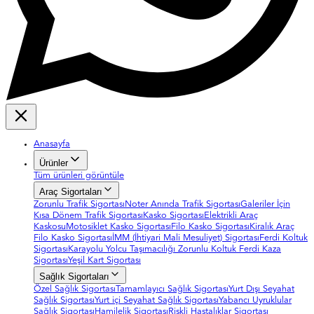
Anasayfa
Ürünler
Tüm ürünleri görüntüle
Araç Sigortaları
Zorunlu Trafik Sigortası
Noter Anında Trafik Sigortası
Galeriler İçin
Kısa Dönem Trafik Sigortası
Kasko Sigortası
Elektrikli Araç
Kaskosu
Motosiklet Kasko Sigortası
Filo Kasko Sigortası
Kiralık Araç
Filo Kasko Sigortası
İMM (İhtiyari Mali Mesuliyet) Sigortası
Ferdi Koltuk
Sigortası
Karayolu Yolcu Taşımacılığı Zorunlu Koltuk Ferdi Kaza
Sigortası
Yeşil Kart Sigortası
Sağlık Sigortaları
Özel Sağlık Sigortası
Tamamlayıcı Sağlık Sigortası
Yurt Dışı Seyahat
Sağlık Sigortası
Yurt içi Seyahat Sağlık Sigortası
Yabancı Uyruklular
Sağlık Sigortası
Hamilelik Sigortası
Riskli Hastalıklar Sigortası