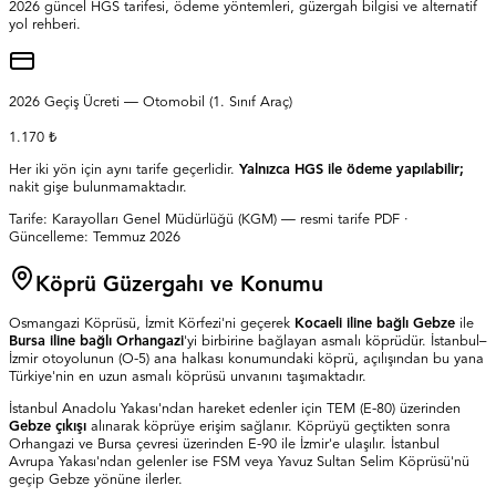
2026
güncel HGS tarifesi, ödeme yöntemleri, güzergah bilgisi ve alternatif
yol rehberi.
2026
Geçiş Ücreti — Otomobil (1. Sınıf Araç)
1.170 ₺
Her iki yön için aynı tarife geçerlidir.
Yalnızca HGS ile ödeme yapılabilir;
nakit gişe bulunmamaktadır.
Tarife:
Karayolları Genel Müdürlüğü (KGM) — resmi tarife PDF
·
Güncelleme:
Temmuz 2026
Köprü Güzergahı ve Konumu
Osmangazi Köprüsü, İzmit Körfezi'ni geçerek
Kocaeli iline bağlı Gebze
ile
Bursa iline bağlı Orhangazi
'yi birbirine bağlayan asmalı köprüdür. İstanbul–
İzmir otoyolunun (O-5) ana halkası konumundaki köprü, açılışından bu yana
Türkiye'nin en uzun asmalı köprüsü unvanını taşımaktadır.
İstanbul Anadolu Yakası'ndan hareket edenler için TEM (E-80) üzerinden
Gebze çıkışı
alınarak köprüye erişim sağlanır. Köprüyü geçtikten sonra
Orhangazi ve Bursa çevresi üzerinden E-90 ile İzmir'e ulaşılır. İstanbul
Avrupa Yakası'ndan gelenler ise FSM veya Yavuz Sultan Selim Köprüsü'nü
geçip Gebze yönüne ilerler.