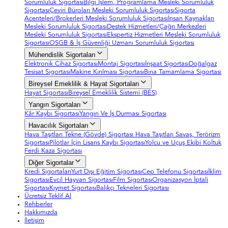
Sorumluluk Sigortası
Bilgi İşlem, Programlama Mesleki Sorumluluk
Sigortası
Çeviri Büroları Mesleki Sorumluluk Sigortası
Sigorta
Acenteleri/Brokerleri Mesleki Sorumluluk Sigortası
İnsan Kaynakları
Mesleki Sorumluluk Sigortası
Destek Hizmetleri/Çağrı Merkezleri
Mesleki Sorumluluk Sigortası
Ekspertiz Hizmetleri Mesleki Sorumluluk
Sigortası
OSGB & İş Güvenliği Uzmanı Sorumluluk Sigortası
Mühendislik Sigortaları
Elektronik Cihaz Sigortası
Montaj Sigortası
İnşaat Sigortası
Doğalgaz
Tesisat Sigortası
Makine Kırılması Sigortası
Bina Tamamlama Sigortası
Bireysel Emeklilik & Hayat Sigortaları
Hayat Sigortası
Bireysel Emeklilik Sistemi (BES)
Yangın Sigortaları
Kâr Kaybı Sigortası
Yangın Ve İş Durması Sigortası
Havacılık Sigortaları
Hava Taşıtları Tekne (Gövde) Sigortası
Hava Taşıtları Savaş, Terörizm
Sigortası
Pilotlar İçin Lisans Kaybı Sigortası
Yolcu ve Uçuş Ekibi Koltuk
Ferdi Kaza Sigortası
Diğer Sigortalar
Kredi Sigortaları
Yurt Dışı Eğitim Sigortası
Cep Telefonu Sigortası
İklim
Sigortası
Evcil Hayvan Sigortası
Film Sigortası
Organizasyon İptali
Sigortası
Kıymet Sigortası
Balıkçı Tekneleri Sigortası
Ücretsiz Teklif Al
Rehberler
Hakkımızda
İletişim