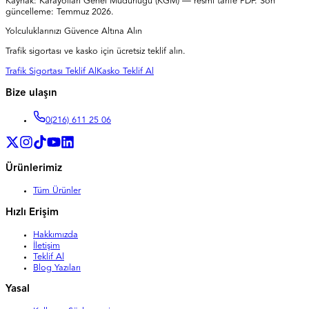
Kaynak:
Karayolları Genel Müdürlüğü (KGM) — resmi tarife PDF
. Son
güncelleme:
Temmuz 2026
.
Yolculuklarınızı Güvence Altına Alın
Trafik sigortası ve kasko için ücretsiz teklif alın.
Trafik Sigortası Teklif Al
Kasko Teklif Al
Bize ulaşın
0
(216) 611 25 06
Ürünlerimiz
Tüm Ürünler
Hızlı Erişim
Hakkımızda
İletişim
Teklif Al
Blog Yazıları
Yasal