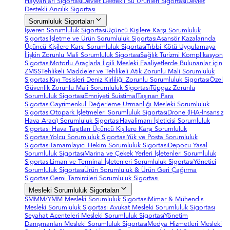
Hayvanları Sigortası
Devlet Destekli Su Ürünleri Sigortası
Devlet
Destekli Arıcılık Sigortası
Sorumluluk Sigortaları
İşveren Sorumluluk Sigortasi
Üçüncü Kişilere Karşı Sorumluluk
Sigortasi
İşletme ve Ürün Sorumluluk Sigortası
Asansör Kazalarında
Üçüncü Kişilere Karşı Sorumluluk Sigortası
Tıbbi Kötü Uygulamaya
İlişkin Zorunlu Mali Sorumluluk Sigortası
Sağlık Turizmi Komplikasyon
Sigortası
Motorlu Araçlarla İlgili Mesleki Faaliyetlerde Bulunanlar için
ZMSS
Tehlikeli Maddeler ve Tehlikeli Atık Zorunlu Mali Sorumluluk
Sigortasi
Kıyı Tesisleri Deniz Kirliliği Zorunlu Sorumluluk Sigortası
Özel
Güvenlik Zorunlu Mali Sorumluluk Sigortası
Tüpgaz Zorunlu
Sorumluluk Sigortası
Emniyeti Suistimal
Taşınan Para
Sigortası
Gayrimenkul Değerleme Uzmanlığı Mesleki Sorumluluk
Sigortası
Otopark İşletmeleri Sorumluluk Sigortası
Drone (İHA-İnsansız
Hava Aracı) Sorumluluk Sigortası
Havalimanı İşleticisi Sorumluluk
Sigortası
Hava Taşıtları Üçüncü Kişilere Karşı Sorumluluk
Sigortası
Yolcu Sorumluluk Sigortası
Yük ve Posta Sorumluluk
Sigortası
Tamamlayıcı Hekim Sorumluluk Sigortası
Depocu Yasal
Sorumluluk Sigortası
Marina ve Çekek Yerleri İşletenleri Sorumluluk
Sigortası
Liman ve Terminal İşletenleri Sorumluluk Sigortası
Yönetici
Sorumluluk Sigortası
Ürün Sorumluluk & Ürün Geri Çağırma
Sigortası
Gemi Tamircileri Sorumluluk Sigortası
Mesleki Sorumluluk Sigortaları
SMMM/YMM Mesleki Sorumluluk Sigortası
Mimar & Mühendis
Mesleki Sorumluluk Sigortası
Avukat Mesleki Sorumluluk Sigortası
Seyahat Acenteleri Mesleki Sorumluluk Sigortası
Yönetim
Danışmanları Mesleki Sorumluluk Sigortası
Medya Hizmetleri Mesleki