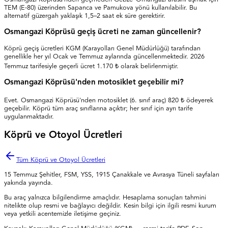
TEM (E-80) üzerinden Sapanca ve Pamukova yönü kullanılabilir. Bu
alternatif güzergah yaklaşık 1,5–2 saat ek süre gerektirir.
Osmangazi Köprüsü geçiş ücreti ne zaman güncellenir?
Köprü geçiş ücretleri KGM (Karayolları Genel Müdürlüğü) tarafından
genellikle her yıl Ocak ve Temmuz aylarında güncellenmektedir. 2026
Temmuz tarifesiyle geçerli ücret 1.170 ₺ olarak belirlenmiştir.
Osmangazi Köprüsü'nden motosiklet geçebilir mi?
Evet. Osmangazi Köprüsü'nden motosiklet (6. sınıf araç) 820 ₺ ödeyerek
geçebilir. Köprü tüm araç sınıflarına açıktır; her sınıf için ayrı tarife
uygulanmaktadır.
Köprü ve Otoyol Ücretleri
Tüm Köprü ve Otoyol Ücretleri
15 Temmuz Şehitler, FSM, YSS, 1915 Çanakkale ve Avrasya Tüneli sayfaları
yakında yayında.
Bu araç yalnızca bilgilendirme amaçlıdır. Hesaplama sonuçları tahmini
nitelikte olup resmi ve bağlayıcı değildir. Kesin bilgi için ilgili resmi kurum
veya yetkili acentemizle iletişime geçiniz.