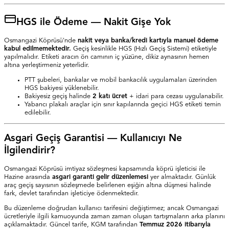
HGS ile Ödeme — Nakit Gişe Yok
Osmangazi Köprüsü'nde
nakit veya banka/kredi kartıyla manuel ödeme
kabul edilmemektedir.
Geçiş kesinlikle HGS (Hızlı Geçiş Sistemi) etiketiyle
yapılmalıdır. Etiketi aracın ön camının iç yüzüne, dikiz aynasının hemen
altına yerleştirmeniz yeterlidir.
PTT şubeleri, bankalar ve mobil bankacılık uygulamaları üzerinden
HGS bakiyesi yüklenebilir.
Bakiyesiz geçiş halinde
2 katı ücret
+ idari para cezası uygulanabilir.
Yabancı plakalı araçlar için sınır kapılarında geçici HGS etiketi temin
edilebilir.
Asgari Geçiş Garantisi — Kullanıcıyı Ne
İlgilendirir?
Osmangazi Köprüsü imtiyaz sözleşmesi kapsamında köprü işleticisi ile
Hazine arasında
asgari garanti gelir düzenlemesi
yer almaktadır. Günlük
araç geçiş sayısının sözleşmede belirlenen eşiğin altına düşmesi halinde
fark, devlet tarafından işleticiye ödenmektedir.
Bu düzenleme doğrudan kullanıcı tarifesini değiştirmez; ancak Osmangazi
ücretleriyle ilgili kamuoyunda zaman zaman oluşan tartışmaların arka planını
açıklamaktadır. Güncel tarife, KGM tarafından
Temmuz 2026
itibarıyla