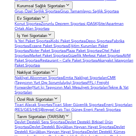
Kurumsal Sağlık Sigortaları
Grup Özel Sağlık Sigortası
Grup Tamamlayıcı Sağlık Sigortası
Ev Sigortaları
Konut Sigortası
Zorunlu Deprem Sigortasi (DASK)
Site/Apartman
Ortak Alan Sigortası
İş Yeri Sigortaları
İş Yeri Paket Sigortasi
Kobi Paket Sigortası
Depo Sigortası
Fabrika
Sigortası
Eczane Paket Sigortası
Eğitim Kurumları Paket
Sigortası
Noter Paket Sigortası
Plaza Paket Sigortası
Otel Paket
Sigortası
Market Paket Sigortası
Güzellik Merkezi Paket Sigortası
AVM
Paket Sigortası
Restaurant – Cafe Paket Sigortası
Akaryakıt İstasyonları
Paket Sigortası
Nakliyat Sigortaları
Nakliyat Abonman Sigortası
Emtia Nakliyat Sigortaları
CMR
(Taşıyıcının Yurt Dışı Sorumluluğu) Sigortası
FFL ( Freight
Forwarder)
Yurt İçi Taşıyıcının Mali Mesuliyeti Sigortaları
Tekne & Yat
Sigortaları
Özel Risk Sigortaları
Ticari Alacak Sigortası
Ticari Siber Güvenlik Sigortası
Enerji Sigortaları
(RES/GES/HES)
Bireysel Çatı Tipi Güneş Enerji Paneli Sigortası
Tarım Sigortaları (TARSİM)
Devlet Destekli Sera Sigortası
Devlet Destekli Bitkisel Ürün
Sigortası
Devlet Destekli Büyükbaş Hayvan Hayat Sigortası
Devlet
Destekli Küçükbaş Hayvan Hayat Sigortası
Devlet Destekli Kümes