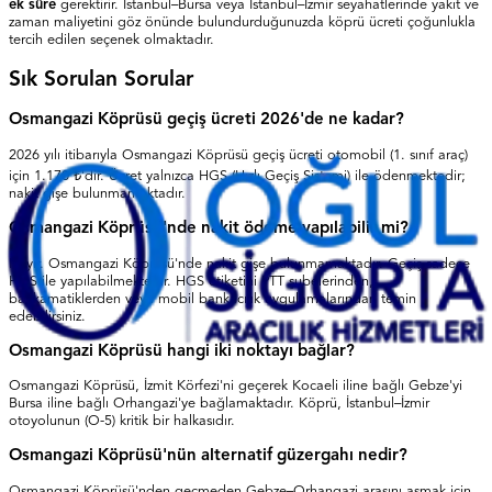
ek süre
gerektirir. İstanbul–Bursa veya İstanbul–İzmir seyahatlerinde yakıt ve
zaman maliyetini göz önünde bulundurduğunuzda köprü ücreti çoğunlukla
tercih edilen seçenek olmaktadır.
Sık Sorulan Sorular
Osmangazi Köprüsü geçiş ücreti 2026'de ne kadar?
2026 yılı itibarıyla Osmangazi Köprüsü geçiş ücreti otomobil (1. sınıf araç)
için 1.170 ₺'dir. Ücret yalnızca HGS (Hızlı Geçiş Sistemi) ile ödenmektedir;
nakit gişe bulunmamaktadır.
Osmangazi Köprüsü'nde nakit ödeme yapılabilir mi?
Hayır. Osmangazi Köprüsü'nde nakit gişe bulunmamaktadır. Geçiş sadece
HGS ile yapılabilmektedir. HGS etiketini PTT şubelerinden,
bankamatiklerden veya mobil bankacılık uygulamalarından temin
edebilirsiniz.
Osmangazi Köprüsü hangi iki noktayı bağlar?
Osmangazi Köprüsü, İzmit Körfezi'ni geçerek Kocaeli iline bağlı Gebze'yi
Bursa iline bağlı Orhangazi'ye bağlamaktadır. Köprü, İstanbul–İzmir
otoyolunun (O-5) kritik bir halkasıdır.
Osmangazi Köprüsü'nün alternatif güzergahı nedir?
Osmangazi Köprüsü'nden geçmeden Gebze–Orhangazi arasını aşmak için