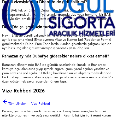
Dubai vizesiyle Abu Dhabi'ye de gidilebilir mi?
Evet. BAE tek bir ülkedir; Dubai, Abu Dhabi, Sharjah ve diğer emirlikler tek
vize kapsamındadır. Dubai'ye çıkarılan kapıda vize veya herhangi bir BAE
vizesiyle tüm emirlikleri ziyaret edebilirsiniz. Ayrı bir vizeye gerek yoktur.
Dubai'de çalışmak için turist vizesi yeterli mi?
Hayır. BAE'de ücretli çalışmak için işverenin sponsorluğunda düzenlenen
ayrı bir çalışma vizesi (Employment Visa) ve ikamet izni (Residence Permit)
gerekmektedir. Dubai Free Zone'larda kurulan şirketlerde çalışmak için de
ayrı bir süreç izlenir; turist vizesiyle iş yapmak yasal değildir.
Ramazan ayında Dubai'ye gidecekler nelere dikkat etmeli?
Ramazan döneminde BAE'de gündüz saatlerinde (imsak ile iftar arası)
kamuya açık alanlarda yiyip içmek, sigara içmek yasal açıdan yasaktır ve
para cezasına yol açabilir. Oteller, havalimanları ve alışveriş merkezlerinde
bu kural uygulanmaz. Ayrıca giyim ve genel davranışlarda muhafazakarlığa
özen göstermek saygı açısından önem taşır.
Vize Rehberi 2026
Tüm Ülkeler — Vize Rehberi
Bu araç yalnızca bilgilendirme amaçlıdır. Hesaplama sonuçları tahmini
nitelikte olup resmi ve bağlayıcı değildir. Kesin bilgi için ilgili resmi kurum