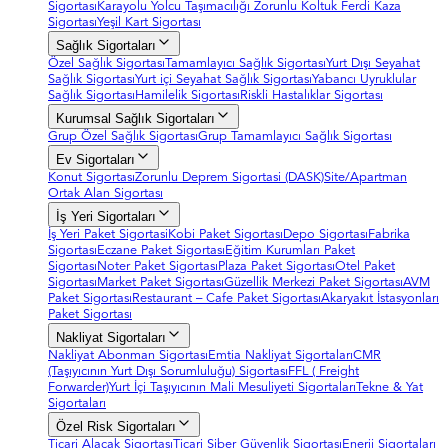
Sigortası
Karayolu Yolcu Taşımacılığı Zorunlu Koltuk Ferdi Kaza
Sigortası
Yeşil Kart Sigortası
Sağlık Sigortaları
Özel Sağlık Sigortası
Tamamlayıcı Sağlık Sigortası
Yurt Dışı Seyahat
Sağlık Sigortası
Yurt içi Seyahat Sağlık Sigortası
Yabancı Uyruklular
Sağlık Sigortası
Hamilelik Sigortası
Riskli Hastalıklar Sigortası
Kurumsal Sağlık Sigortaları
Grup Özel Sağlık Sigortası
Grup Tamamlayıcı Sağlık Sigortası
Ev Sigortaları
Konut Sigortası
Zorunlu Deprem Sigortasi (DASK)
Site/Apartman
Ortak Alan Sigortası
İş Yeri Sigortaları
İş Yeri Paket Sigortasi
Kobi Paket Sigortası
Depo Sigortası
Fabrika
Sigortası
Eczane Paket Sigortası
Eğitim Kurumları Paket
Sigortası
Noter Paket Sigortası
Plaza Paket Sigortası
Otel Paket
Sigortası
Market Paket Sigortası
Güzellik Merkezi Paket Sigortası
AVM
Paket Sigortası
Restaurant – Cafe Paket Sigortası
Akaryakıt İstasyonları
Paket Sigortası
Nakliyat Sigortaları
Nakliyat Abonman Sigortası
Emtia Nakliyat Sigortaları
CMR
(Taşıyıcının Yurt Dışı Sorumluluğu) Sigortası
FFL ( Freight
Forwarder)
Yurt İçi Taşıyıcının Mali Mesuliyeti Sigortaları
Tekne & Yat
Sigortaları
Özel Risk Sigortaları
Ticari Alacak Sigortası
Ticari Siber Güvenlik Sigortası
Enerji Sigortaları