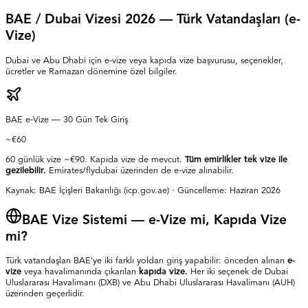
BAE / Dubai Vizesi 2026 — Türk Vatandaşları (e-
Vize)
Dubai ve Abu Dhabi için e-vize veya kapıda vize başvurusu, seçenekler,
ücretler ve Ramazan dönemine özel bilgiler.
BAE e-Vize — 30 Gün Tek Giriş
~€60
60 günlük vize ~€90. Kapıda vize de mevcut.
Tüm emirlikler tek vize ile
gezilebilir.
Emirates/flydubai üzerinden de e-vize alınabilir.
Kaynak: BAE İçişleri Bakanlığı (icp.gov.ae) · Güncelleme: Haziran 2026
BAE Vize Sistemi — e-Vize mi, Kapıda Vize
mi?
Türk vatandaşları BAE'ye iki farklı yoldan giriş yapabilir: önceden alınan
e-
vize
veya havalimanında çıkarılan
kapıda vize.
Her iki seçenek de Dubai
Uluslararası Havalimanı (DXB) ve Abu Dhabi Uluslararası Havalimanı (AUH)
üzerinden geçerlidir.