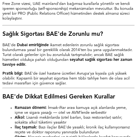
Free Zone vizesi, UAE mainland'dan bağımsız kurallarla yönetilir ve kendi
işveren sponsorluğu (self-sponsorship) mekanizmaları mevcuttur. Bu konuda
yerel bir PRO (Public Relations Officer) hizmetinden destek almanız süreci
kolaylaştırır.
Sağlık Sigortası BAE'de Zorunlu mu?
BAE'de
Dubai emirliğinde
ikamet edenlerin zorunlu sağlık sigortası
bulundurması yasal bir gereklilik olarak 2014'ten bu yana uygulanmaktadır.
Turist olarak gelenler için bu zorunluluk tartışmalıdır; ancak BAE sağlık
hizmetleri oldukça pahalı olduğundan
seyahat sağlık sigortası her zaman
tavsiye edilir.
Pratik bilgi:
BAE'de özel hastane ücretleri Avrupa'ya kıyasla çok yüksek
olabilir. Kapsamlı bir seyahat sigortası hem tıbbi tahliye hem de olası acil
tedavi masrafları için güvence sağlar.
BAE'de Dikkat Edilmesi Gereken Kurallar
Ramazan dönemi:
İmsak-iftar arası kamuya açık alanlarda yeme,
içme ve sigara yasağı — otel ve AVM'lerde serbesttir
Alkol:
Lisanslı mekânlarda (otel barları, bazı restoranlar) satılır;
sokakta alkol tüketimi yasaktır
İlaç taşımak:
Bazı ilaçlar BAE'de yasaklı; kronik ilaç kullanıyorsanız
reçete ve doktor raporunu yanınızda bulundurun