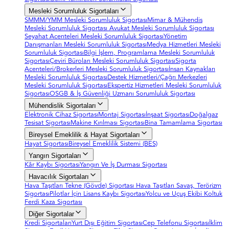
Mesleki Sorumluluk Sigortaları
SMMM/YMM Mesleki Sorumluluk Sigortası
Mimar & Mühendis
Mesleki Sorumluluk Sigortası
Avukat Mesleki Sorumluluk Sigortası
Seyahat Acenteleri Mesleki Sorumluluk Sigortası
Yönetim
Danışmanları Mesleki Sorumluluk Sigortası
Medya Hizmetleri Mesleki
Sorumluluk Sigortası
Bilgi İşlem, Programlama Mesleki Sorumluluk
Sigortası
Çeviri Büroları Mesleki Sorumluluk Sigortası
Sigorta
Acenteleri/Brokerleri Mesleki Sorumluluk Sigortası
İnsan Kaynakları
Mesleki Sorumluluk Sigortası
Destek Hizmetleri/Çağrı Merkezleri
Mesleki Sorumluluk Sigortası
Ekspertiz Hizmetleri Mesleki Sorumluluk
Sigortası
OSGB & İş Güvenliği Uzmanı Sorumluluk Sigortası
Mühendislik Sigortaları
Elektronik Cihaz Sigortası
Montaj Sigortası
İnşaat Sigortası
Doğalgaz
Tesisat Sigortası
Makine Kırılması Sigortası
Bina Tamamlama Sigortası
Bireysel Emeklilik & Hayat Sigortaları
Hayat Sigortası
Bireysel Emeklilik Sistemi (BES)
Yangın Sigortaları
Kâr Kaybı Sigortası
Yangın Ve İş Durması Sigortası
Havacılık Sigortaları
Hava Taşıtları Tekne (Gövde) Sigortası
Hava Taşıtları Savaş, Terörizm
Sigortası
Pilotlar İçin Lisans Kaybı Sigortası
Yolcu ve Uçuş Ekibi Koltuk
Ferdi Kaza Sigortası
Diğer Sigortalar
Kredi Sigortaları
Yurt Dışı Eğitim Sigortası
Cep Telefonu Sigortası
İklim