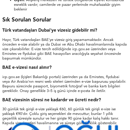
Giyim:
Alışveriş merkezleri ve turistik bölgelerde kıyafet konusunda
esneklik vardır; camilerde ve pazar yerlerinde muhafazakâr giyim
beklenir
Sık Sorulan Sorular
Türk vatandaşları Dubai'ye vizesiz gidebilir mi?
Hayır, Türk vatandaşları BAE'ye vizesiz giriş yapamamaktadır. Ancak
önceden e-vize alabilir ya da Dubai ve Abu Dhabi havalimanlarında kapıda
vize çıkarabilirler. E-vize tercih edildiğinde icp.gov.ae üzerinden veya
Emirates ve flydubai gibi BAE havayolları aracılığıyla seyahat öncesinde
başvurmak mümkündür.
BAE e-vizesi nasıl alınır?
icp.gov.ae (İçişleri Bakanlığı portalı) üzerinden ya da Emirates, flydubai
veya Air Arabia'nın resmi web siteleri üzerinden e-vize başvurusu yapılabilir.
Başvuru sürecinde pasaport, biyometrik fotoğraf ve banka kartı bilgileri
gereklidir. Onay genellikle 3–5 iş günü içinde e-posta ile iletilir.
BAE vizesinin süresi ne kadardır ve ücreti nedir?
30 günlük tek girişli e-vize yaklaşık €60, 60 günlük tek girişli e-vize ise
yaklaşık €90'dır. Çoklu giriş seçenekleri de mevcuttur; bunlar 1 yıllık
geçerlilik süresiyle sunulur ve her girişte 90 güne kadar kalış hakkı tanır.
Kapıda vize ücretleri havalimanına ve süreye göre farklılık gösterebilir.