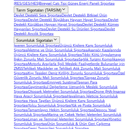
(RES/GES/HES)
Bireysel Çatı Tipi Güneş Enerji Paneli Sigortası
Tarım Sigortaları (TARSİM)
Devlet Destekli Sera Sigortası
Devlet Destekli Bitkisel Ürün
Sigortası
Devlet Destekli Büyükbaş Hayvan Hayat Sigortası
Devlet
Destekli Küçükbaş Hayvan Hayat Sigortası
Devlet Destekli Kümes
Hayvanları Sigortası
Devlet Destekli Su Ürünleri Sigortası
Devlet
Destekli Arıcılık Sigortası
Sorumluluk Sigortaları
İşveren Sorumluluk Sigortasi
Üçüncü Kişilere Karşı Sorumluluk
Sigortasi
İşletme ve Ürün Sorumluluk Sigortası
Asansör Kazalarında
Üçüncü Kişilere Karşı Sorumluluk Sigortası
Tıbbi Kötü Uygulamaya
İlişkin Zorunlu Mali Sorumluluk Sigortası
Sağlık Turizmi Komplikasyon
Sigortası
Motorlu Araçlarla İlgili Mesleki Faaliyetlerde Bulunanlar için
ZMSS
Tehlikeli Maddeler ve Tehlikeli Atık Zorunlu Mali Sorumluluk
Sigortasi
Kıyı Tesisleri Deniz Kirliliği Zorunlu Sorumluluk Sigortası
Özel
Güvenlik Zorunlu Mali Sorumluluk Sigortası
Tüpgaz Zorunlu
Sorumluluk Sigortası
Emniyeti Suistimal
Taşınan Para
Sigortası
Gayrimenkul Değerleme Uzmanlığı Mesleki Sorumluluk
Sigortası
Otopark İşletmeleri Sorumluluk Sigortası
Drone (İHA-İnsansız
Hava Aracı) Sorumluluk Sigortası
Havalimanı İşleticisi Sorumluluk
Sigortası
Hava Taşıtları Üçüncü Kişilere Karşı Sorumluluk
Sigortası
Yolcu Sorumluluk Sigortası
Yük ve Posta Sorumluluk
Sigortası
Tamamlayıcı Hekim Sorumluluk Sigortası
Depocu Yasal
Sorumluluk Sigortası
Marina ve Çekek Yerleri İşletenleri Sorumluluk
Sigortası
Liman ve Terminal İşletenleri Sorumluluk Sigortası
Yönetici
Sorumluluk Sigortası
Ürün Sorumluluk & Ürün Geri Çağırma
Sigortası
Gemi Tamircileri Sorumluluk Sigortası