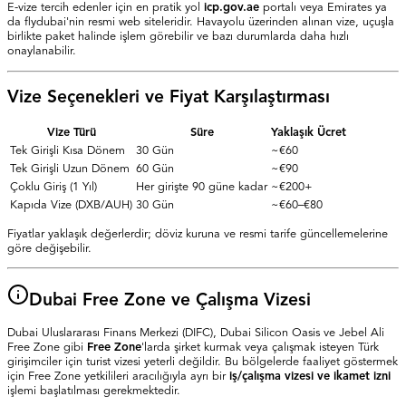
E-vize tercih edenler için en pratik yol
icp.gov.ae
portalı veya Emirates ya
da flydubai'nin resmi web siteleridir. Havayolu üzerinden alınan vize, uçuşla
birlikte paket halinde işlem görebilir ve bazı durumlarda daha hızlı
onaylanabilir.
Vize Seçenekleri ve Fiyat Karşılaştırması
Vize Türü
Süre
Yaklaşık Ücret
Tek Girişli Kısa Dönem
30 Gün
~€60
Tek Girişli Uzun Dönem
60 Gün
~€90
Çoklu Giriş (1 Yıl)
Her girişte 90 güne kadar
~€200+
Kapıda Vize (DXB/AUH)
30 Gün
~€60–€80
Fiyatlar yaklaşık değerlerdir; döviz kuruna ve resmi tarife güncellemelerine
göre değişebilir.
Dubai Free Zone ve Çalışma Vizesi
Dubai Uluslararası Finans Merkezi (DIFC), Dubai Silicon Oasis ve Jebel Ali
Free Zone gibi
Free Zone
'larda şirket kurmak veya çalışmak isteyen Türk
girişimciler için turist vizesi yeterli değildir. Bu bölgelerde faaliyet göstermek
için Free Zone yetkilileri aracılığıyla ayrı bir
iş/çalışma vizesi ve ikamet izni
işlemi başlatılması gerekmektedir.