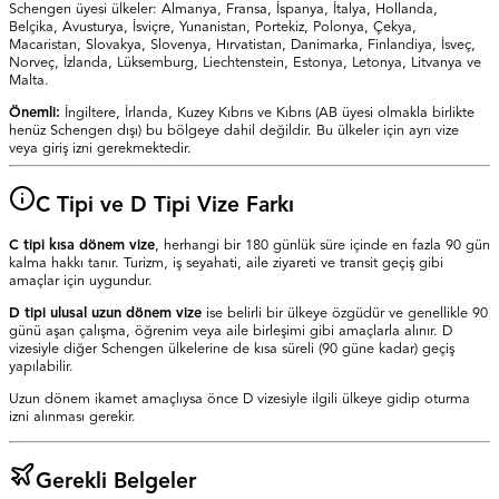
Schengen üyesi ülkeler: Almanya, Fransa, İspanya, İtalya, Hollanda,
Belçika, Avusturya, İsviçre, Yunanistan, Portekiz, Polonya, Çekya,
Macaristan, Slovakya, Slovenya, Hırvatistan, Danimarka, Finlandiya, İsveç,
Norveç, İzlanda, Lüksemburg, Liechtenstein, Estonya, Letonya, Litvanya ve
Malta.
Önemli:
İngiltere, İrlanda, Kuzey Kıbrıs ve Kıbrıs (AB üyesi olmakla birlikte
henüz Schengen dışı) bu bölgeye dahil değildir. Bu ülkeler için ayrı vize
veya giriş izni gerekmektedir.
C Tipi ve D Tipi Vize Farkı
C tipi kısa dönem vize
, herhangi bir 180 günlük süre içinde en fazla 90 gün
kalma hakkı tanır. Turizm, iş seyahati, aile ziyareti ve transit geçiş gibi
amaçlar için uygundur.
D tipi ulusal uzun dönem vize
ise belirli bir ülkeye özgüdür ve genellikle 90
günü aşan çalışma, öğrenim veya aile birleşimi gibi amaçlarla alınır. D
vizesiyle diğer Schengen ülkelerine de kısa süreli (90 güne kadar) geçiş
yapılabilir.
Uzun dönem ikamet amaçlıysa önce D vizesiyle ilgili ülkeye gidip oturma
izni alınması gerekir.
Gerekli Belgeler