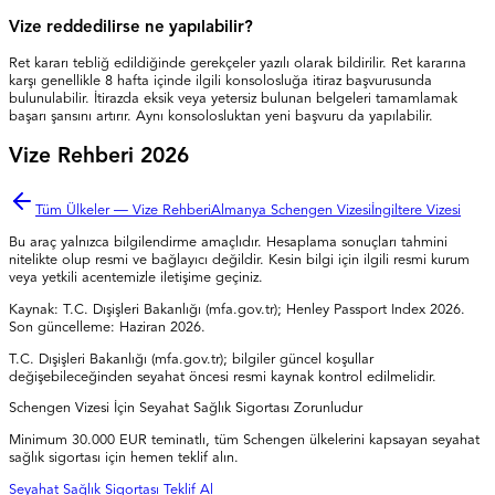
Vize reddedilirse ne yapılabilir?
Ret kararı tebliğ edildiğinde gerekçeler yazılı olarak bildirilir. Ret kararına
karşı genellikle 8 hafta içinde ilgili konsolosluğa itiraz başvurusunda
bulunulabilir. İtirazda eksik veya yetersiz bulunan belgeleri tamamlamak
başarı şansını artırır. Aynı konsolosluktan yeni başvuru da yapılabilir.
Vize Rehberi 2026
Tüm Ülkeler — Vize Rehberi
Almanya Schengen Vizesi
İngiltere Vizesi
Bu araç yalnızca bilgilendirme amaçlıdır. Hesaplama sonuçları tahmini
nitelikte olup resmi ve bağlayıcı değildir. Kesin bilgi için ilgili resmi kurum
veya yetkili acentemizle iletişime geçiniz.
Kaynak: T.C. Dışişleri Bakanlığı (mfa.gov.tr); Henley Passport Index 2026.
Son güncelleme: Haziran 2026.
T.C. Dışişleri Bakanlığı (mfa.gov.tr); bilgiler güncel koşullar
değişebileceğinden seyahat öncesi resmi kaynak kontrol edilmelidir.
Schengen Vizesi İçin Seyahat Sağlık Sigortası Zorunludur
Minimum 30.000 EUR teminatlı, tüm Schengen ülkelerini kapsayan seyahat
sağlık sigortası için hemen teklif alın.
Seyahat Sağlık Sigortası Teklif Al