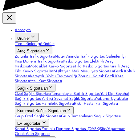
Anasayfa
Ürünler
Tüm ürünleri görüntüle
Araç Sigortaları
Zorunlu Trafik Sigortası
Noter Anında Trafik Sigortası
Galeriler İçin
Kısa Dönem Trafik Sigortası
Kasko Sigortası
Elektrikli Araç
Kaskosu
Motosiklet Kasko Sigortası
Filo Kasko Sigortası
Kiralık Araç
Filo Kasko Sigortası
İMM (İhtiyari Mali Mesuliyet) Sigortası
Ferdi Koltuk
Sigortası
Karayolu Yolcu Taşımacılığı Zorunlu Koltuk Ferdi Kaza
Sigortası
Yeşil Kart Sigortası
Sağlık Sigortaları
Özel Sağlık Sigortası
Tamamlayıcı Sağlık Sigortası
Yurt Dışı Seyahat
Sağlık Sigortası
Yurt içi Seyahat Sağlık Sigortası
Yabancı Uyruklular
Sağlık Sigortası
Hamilelik Sigortası
Riskli Hastalıklar Sigortası
Kurumsal Sağlık Sigortaları
Grup Özel Sağlık Sigortası
Grup Tamamlayıcı Sağlık Sigortası
Ev Sigortaları
Konut Sigortası
Zorunlu Deprem Sigortasi (DASK)
Site/Apartman
Ortak Alan Sigortası