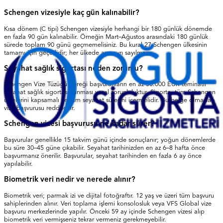
Schengen vizesiyle kaç gün kalınabilir?
Kısa dönem (C tipi) Schengen vizesiyle herhangi bir 180 günlük dönemde
en fazla 90 gün kalınabilir. Örneğin Mart–Ağustos arasındaki 180 günlük
sürede toplam 90 günü geçmemelisiniz. Bu kural 27 Schengen ülkesinin
tamamı için geçerlidir; her ülkede ayrı ayrı sayılmaz.
Seyahat sağlık sigortası neden zorunlu?
Schengen Vize Tüzüğü gereği başvuranların en az 30.000 EUR teminatlı
seyahat sağlık sigortası sunması yasal zorunluluktur. Sigorta, tüm Schengen
ülkelerini kapsamalı ve tüm seyahat süresini içermelidir. Bu belge olmadan
vize başvurusu reddedilir.
Schengen vizesi başvurusu ne kadar sürer?
Başvurular genellikle 15 takvim günü içinde sonuçlanır; yoğun dönemlerde
bu süre 30–45 güne çıkabilir. Seyahat tarihinizden en az 6–8 hafta önce
başvurmanız önerilir. Başvurular, seyahat tarihinden en fazla 6 ay önce
yapılabilir.
Biometrik veri nedir ve nerede alınır?
Biometrik veri; parmak izi ve dijital fotoğraftır. 12 yaş ve üzeri tüm başvuru
sahiplerinden alınır. Veri toplama işlemi konsolosluk veya VFS Global vize
başvuru merkezlerinde yapılır. Önceki 59 ay içinde Schengen vizesi alıp
biometrik veri vermişseniz tekrar vermeniz gerekmeyebilir.