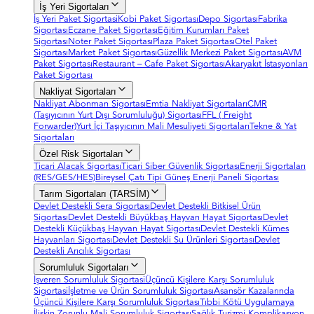
İş Yeri Sigortaları
İş Yeri Paket Sigortasi
Kobi Paket Sigortası
Depo Sigortası
Fabrika
Sigortası
Eczane Paket Sigortası
Eğitim Kurumları Paket
Sigortası
Noter Paket Sigortası
Plaza Paket Sigortası
Otel Paket
Sigortası
Market Paket Sigortası
Güzellik Merkezi Paket Sigortası
AVM
Paket Sigortası
Restaurant – Cafe Paket Sigortası
Akaryakıt İstasyonları
Paket Sigortası
Nakliyat Sigortaları
Nakliyat Abonman Sigortası
Emtia Nakliyat Sigortaları
CMR
(Taşıyıcının Yurt Dışı Sorumluluğu) Sigortası
FFL ( Freight
Forwarder)
Yurt İçi Taşıyıcının Mali Mesuliyeti Sigortaları
Tekne & Yat
Sigortaları
Özel Risk Sigortaları
Ticari Alacak Sigortası
Ticari Siber Güvenlik Sigortası
Enerji Sigortaları
(RES/GES/HES)
Bireysel Çatı Tipi Güneş Enerji Paneli Sigortası
Tarım Sigortaları (TARSİM)
Devlet Destekli Sera Sigortası
Devlet Destekli Bitkisel Ürün
Sigortası
Devlet Destekli Büyükbaş Hayvan Hayat Sigortası
Devlet
Destekli Küçükbaş Hayvan Hayat Sigortası
Devlet Destekli Kümes
Hayvanları Sigortası
Devlet Destekli Su Ürünleri Sigortası
Devlet
Destekli Arıcılık Sigortası
Sorumluluk Sigortaları
İşveren Sorumluluk Sigortasi
Üçüncü Kişilere Karşı Sorumluluk
Sigortasi
İşletme ve Ürün Sorumluluk Sigortası
Asansör Kazalarında
Üçüncü Kişilere Karşı Sorumluluk Sigortası
Tıbbi Kötü Uygulamaya
İlişkin Zorunlu Mali Sorumluluk Sigortası
Sağlık Turizmi Komplikasyon