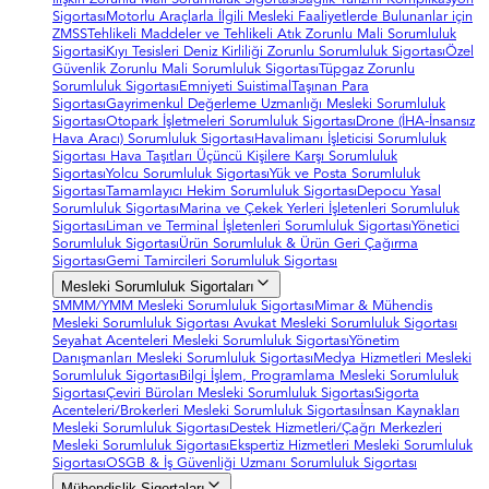
Sigortası
Motorlu Araçlarla İlgili Mesleki Faaliyetlerde Bulunanlar için
ZMSS
Tehlikeli Maddeler ve Tehlikeli Atık Zorunlu Mali Sorumluluk
Sigortasi
Kıyı Tesisleri Deniz Kirliliği Zorunlu Sorumluluk Sigortası
Özel
Güvenlik Zorunlu Mali Sorumluluk Sigortası
Tüpgaz Zorunlu
Sorumluluk Sigortası
Emniyeti Suistimal
Taşınan Para
Sigortası
Gayrimenkul Değerleme Uzmanlığı Mesleki Sorumluluk
Sigortası
Otopark İşletmeleri Sorumluluk Sigortası
Drone (İHA-İnsansız
Hava Aracı) Sorumluluk Sigortası
Havalimanı İşleticisi Sorumluluk
Sigortası
Hava Taşıtları Üçüncü Kişilere Karşı Sorumluluk
Sigortası
Yolcu Sorumluluk Sigortası
Yük ve Posta Sorumluluk
Sigortası
Tamamlayıcı Hekim Sorumluluk Sigortası
Depocu Yasal
Sorumluluk Sigortası
Marina ve Çekek Yerleri İşletenleri Sorumluluk
Sigortası
Liman ve Terminal İşletenleri Sorumluluk Sigortası
Yönetici
Sorumluluk Sigortası
Ürün Sorumluluk & Ürün Geri Çağırma
Sigortası
Gemi Tamircileri Sorumluluk Sigortası
Mesleki Sorumluluk Sigortaları
SMMM/YMM Mesleki Sorumluluk Sigortası
Mimar & Mühendis
Mesleki Sorumluluk Sigortası
Avukat Mesleki Sorumluluk Sigortası
Seyahat Acenteleri Mesleki Sorumluluk Sigortası
Yönetim
Danışmanları Mesleki Sorumluluk Sigortası
Medya Hizmetleri Mesleki
Sorumluluk Sigortası
Bilgi İşlem, Programlama Mesleki Sorumluluk
Sigortası
Çeviri Büroları Mesleki Sorumluluk Sigortası
Sigorta
Acenteleri/Brokerleri Mesleki Sorumluluk Sigortası
İnsan Kaynakları
Mesleki Sorumluluk Sigortası
Destek Hizmetleri/Çağrı Merkezleri
Mesleki Sorumluluk Sigortası
Ekspertiz Hizmetleri Mesleki Sorumluluk
Sigortası
OSGB & İş Güvenliği Uzmanı Sorumluluk Sigortası
Mühendislik Sigortaları