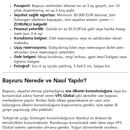
Pasaport:
Başvuru tarihinden itibaren en az 3 ay geçerli, son 10
yılda düzenlenmiş, en az 2 boş sayfa
Seyahat sağlık sigortası:
Minimum 30.000 EUR teminat, tüm
Schengen ülkelerini kapsayan, tüm seyahat süresini içeren —
ZORUNLU belgedir
Finansal yeterlilik:
Günlük en az 50 EUR'luk gelir veya banka hesap
özeti (son 3–6 ay)
Konaklama belgesi:
Otel rezervasyonu veya ev sahibinden davet
mektubu
Uçuş rezervasyonu:
Gidiş-dönüş bilet veya rezervasyon (bilet satın
almadan önce rezervasyon yeterlidir)
Gelir belgesi:
Maaş bordrosu, vergi levhası, işyeri tescil belgesi veya
öğrenci belgesi
Fotoğraf:
Son 6 ay içinde çekilmiş, 3.5x4.5 cm, beyaz fon
Başvuru Nerede ve Nasıl Yapılır?
Başvuru, seyahat etmeyi planladığınız
ana ülkenin konsolosluğuna
veya bu
konsolosluk adına hizmet veren
VFS Global
gibi akredite vize başvuru
merkezlerine yapılır. Birden fazla ülkeyi gezecekseniz en uzun süre
kalacağınız ülkenin konsolosluğuna başvurmanız gerekir; süre eşitse ilk
girişin yapılacağı ülke yetkilidir.
Türkiye'de çoğu Schengen konsolosluğunun İstanbul ve Ankara'da
temsilcilikleri bulunmaktadır. Randevuyu konsolosluk web sitesi veya VFS
Global sistemi üzerinden almanız gerekir. Yoğun dönemlerde randevu