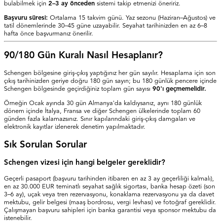
bulabilmek için
2–3 ay önceden
sistemi takip etmenizi öneririz.
Başvuru süresi:
Ortalama 15 takvim günü. Yaz sezonu (Haziran–Ağustos) ve
tatil dönemlerinde 30–45 güne uzayabilir. Seyahat tarihinizden en az 6–8
hafta önce başvurmanız önerilir.
90/180 Gün Kuralı Nasıl Hesaplanır?
Schengen bölgesine giriş-çıkış yaptığınız her gün sayılır. Hesaplama için son
çıkış tarihinizden geriye doğru 180 gün sayın; bu 180 günlük pencere içinde
Schengen bölgesinde geçirdiğiniz toplam gün sayısı
90'ı geçmemelidir.
Örneğin Ocak ayında 30 gün Almanya'da kaldıysanız, aynı 180 günlük
dönem içinde İtalya, Fransa ve diğer Schengen ülkelerinde toplam 60
günden fazla kalamazsınız. Sınır kapılarındaki giriş-çıkış damgaları ve
elektronik kayıtlar izlenerek denetim yapılmaktadır.
Sık Sorulan Sorular
Schengen vizesi için hangi belgeler gereklidir?
Geçerli pasaport (başvuru tarihinden itibaren en az 3 ay geçerliliği kalmalı),
en az 30.000 EUR teminatlı seyahat sağlık sigortası, banka hesap özeti (son
3–6 ay), uçak veya tren rezervasyonu, konaklama rezervasyonu ya da davet
mektubu, gelir belgesi (maaş bordrosu, vergi levhası) ve fotoğraf gereklidir.
Çalışmayan başvuru sahipleri için banka garantisi veya sponsor mektubu da
istenebilir.