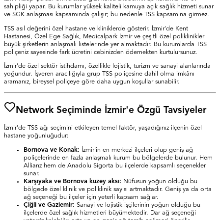
sahipliği yapar. Bu kurumlar yüksek kaliteli kamuya açık sağlık hizmeti sunar
ve SGK anlaşması kapsamında çalışır; bu nedenle TSS kapsamına girmez.
TSS asıl değerini özel hastane ve kliniklerde gösterir. İzmir'de Kent
Hastanesi, Özel Ege Sağlık, Medicalpark İzmir ve çeşitli özel poliklinikler
büyük şirketlerin anlaşmalı listelerinde yer almaktadır. Bu kurumlarda TSS
poliçeniz sayesinde fark ücretini cebinizden ödemekten kurtulursunuz.
İzmir'de özel sektör istihdamı, özellikle lojistik, turizm ve sanayi alanlarında
yoğundur. İşveren aracılığıyla grup TSS poliçesine dahil olma imkânı
aramanız, bireysel poliçeye göre daha uygun koşullar sunabilir.
Network Seçiminde İzmir'e Özgü Tavsiyeler
İzmir'de TSS ağı seçimini etkileyen temel faktör, yaşadığınız ilçenin özel
hastane yoğunluğudur:
Bornova ve Konak:
İzmir'in en merkezi ilçeleri olup geniş ağ
poliçelerinde en fazla anlaşmalı kurum bu bölgelerde bulunur. Hem
Allianz hem de Anadolu Sigorta bu ilçelerde kapsamlı seçenekler
sunar.
Karşıyaka ve Bornova kuzey aksı:
Nüfusun yoğun olduğu bu
bölgede özel klinik ve poliklinik sayısı artmaktadır. Geniş ya da orta
ağ seçeneği bu ilçeler için yeterli kapsam sağlar.
Çiğli ve Gaziemir:
Sanayi ve lojistik işçilerinin yoğun olduğu bu
ilçelerde özel sağlık hizmetleri büyümektedir. Dar ağ seçeneği