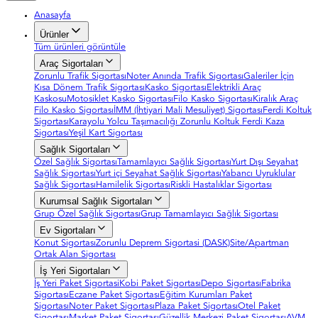
Anasayfa
Ürünler
Tüm ürünleri görüntüle
Araç Sigortaları
Zorunlu Trafik Sigortası
Noter Anında Trafik Sigortası
Galeriler İçin
Kısa Dönem Trafik Sigortası
Kasko Sigortası
Elektrikli Araç
Kaskosu
Motosiklet Kasko Sigortası
Filo Kasko Sigortası
Kiralık Araç
Filo Kasko Sigortası
İMM (İhtiyari Mali Mesuliyet) Sigortası
Ferdi Koltuk
Sigortası
Karayolu Yolcu Taşımacılığı Zorunlu Koltuk Ferdi Kaza
Sigortası
Yeşil Kart Sigortası
Sağlık Sigortaları
Özel Sağlık Sigortası
Tamamlayıcı Sağlık Sigortası
Yurt Dışı Seyahat
Sağlık Sigortası
Yurt içi Seyahat Sağlık Sigortası
Yabancı Uyruklular
Sağlık Sigortası
Hamilelik Sigortası
Riskli Hastalıklar Sigortası
Kurumsal Sağlık Sigortaları
Grup Özel Sağlık Sigortası
Grup Tamamlayıcı Sağlık Sigortası
Ev Sigortaları
Konut Sigortası
Zorunlu Deprem Sigortasi (DASK)
Site/Apartman
Ortak Alan Sigortası
İş Yeri Sigortaları
İş Yeri Paket Sigortasi
Kobi Paket Sigortası
Depo Sigortası
Fabrika
Sigortası
Eczane Paket Sigortası
Eğitim Kurumları Paket
Sigortası
Noter Paket Sigortası
Plaza Paket Sigortası
Otel Paket
Sigortası
Market Paket Sigortası
Güzellik Merkezi Paket Sigortası
AVM