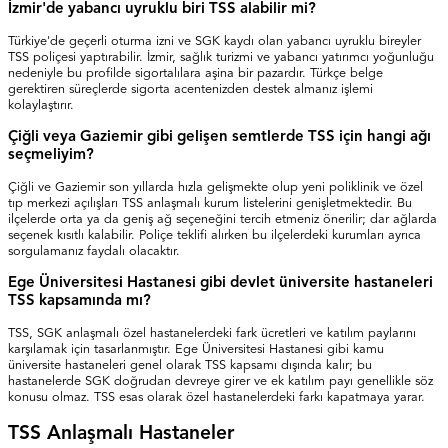
İzmir'de yabancı uyruklu biri TSS alabilir mi?
Türkiye'de geçerli oturma izni ve SGK kaydı olan yabancı uyruklu bireyler
TSS poliçesi yaptırabilir. İzmir, sağlık turizmi ve yabancı yatırımcı yoğunluğu
nedeniyle bu profilde sigortalılara aşina bir pazardır. Türkçe belge
gerektiren süreçlerde sigorta acentenizden destek almanız işlemi
kolaylaştırır.
Çiğli veya Gaziemir gibi gelişen semtlerde TSS için hangi ağı
seçmeliyim?
Çiğli ve Gaziemir son yıllarda hızla gelişmekte olup yeni poliklinik ve özel
tıp merkezi açılışları TSS anlaşmalı kurum listelerini genişletmektedir. Bu
ilçelerde orta ya da geniş ağ seçeneğini tercih etmeniz önerilir; dar ağlarda
seçenek kısıtlı kalabilir. Poliçe teklifi alırken bu ilçelerdeki kurumları ayrıca
sorgulamanız faydalı olacaktır.
Ege Üniversitesi Hastanesi gibi devlet üniversite hastaneleri
TSS kapsamında mı?
TSS, SGK anlaşmalı özel hastanelerdeki fark ücretleri ve katılım paylarını
karşılamak için tasarlanmıştır. Ege Üniversitesi Hastanesi gibi kamu
üniversite hastaneleri genel olarak TSS kapsamı dışında kalır; bu
hastanelerde SGK doğrudan devreye girer ve ek katılım payı genellikle söz
konusu olmaz. TSS esas olarak özel hastanelerdeki farkı kapatmaya yarar.
TSS Anlaşmalı Hastaneler