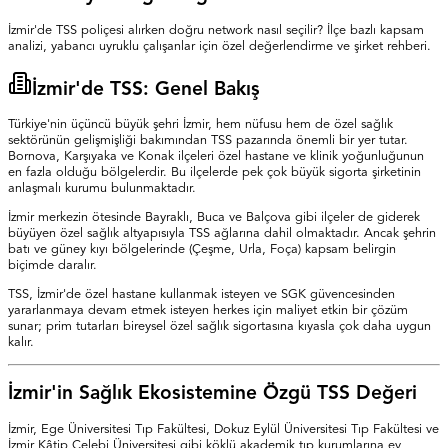
İzmir'de TSS poliçesi alırken doğru network nasıl seçilir? İlçe bazlı kapsam
analizi, yabancı uyruklu çalışanlar için özel değerlendirme ve şirket rehberi.
İzmir'de TSS: Genel Bakış
Türkiye'nin üçüncü büyük şehri İzmir, hem nüfusu hem de özel sağlık
sektörünün gelişmişliği bakımından TSS pazarında önemli bir yer tutar.
Bornova, Karşıyaka ve Konak ilçeleri özel hastane ve klinik yoğunluğunun
en fazla olduğu bölgelerdir. Bu ilçelerde pek çok büyük sigorta şirketinin
anlaşmalı kurumu bulunmaktadır.
İzmir merkezin ötesinde Bayraklı, Buca ve Balçova gibi ilçeler de giderek
büyüyen özel sağlık altyapısıyla TSS ağlarına dahil olmaktadır. Ancak şehrin
batı ve güney kıyı bölgelerinde (Çeşme, Urla, Foça) kapsam belirgin
biçimde daralır.
TSS, İzmir'de özel hastane kullanmak isteyen ve SGK güvencesinden
yararlanmaya devam etmek isteyen herkes için maliyet etkin bir çözüm
sunar; prim tutarları bireysel özel sağlık sigortasına kıyasla çok daha uygun
kalır.
İzmir'in Sağlık Ekosistemine Özgü TSS Değeri
İzmir, Ege Üniversitesi Tıp Fakültesi, Dokuz Eylül Üniversitesi Tıp Fakültesi ve
İzmir Kâtip Çelebi Üniversitesi gibi köklü akademik tıp kurumlarına ev