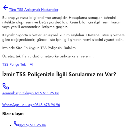
Tüm TSS Anlaşmalı Hastaneler
Bu araç yalnızca bilgilendirme amaçlıdır. Hesaplama sonuçları tahmini
nitelikte olup resmi ve bağlayıcı değildir. Kesin bilgi için ilgili resmi kurum
veya yetkili acentemizle iletişime geçiniz.
Kaynak: Sigorta şirketleri anlaşmalı kurum sayfaları. Hastane listesi şirketlere
göre değişmektedir; güncel liste için ilgili şirketin resmi sitesini ziyaret edin.
İzmir'de Size En Uygun TSS Poliçesini Bulalım
Ücretsiz teklif alın, doğru networke birlikte karar verelim.
TSS Poliçe Teklif Al
İzmir TSS Poliçenizle İlgili Sorularınız mı Var?
Aramak için tıklayın
0216 611 25 06
WhatsApp ile ulaşın
0545 678 94 96
Bize ulaşın
0
(216) 611 25 06