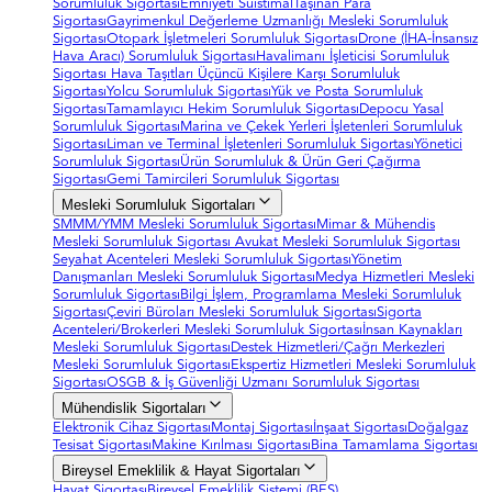
Sorumluluk Sigortası
Emniyeti Suistimal
Taşınan Para
Sigortası
Gayrimenkul Değerleme Uzmanlığı Mesleki Sorumluluk
Sigortası
Otopark İşletmeleri Sorumluluk Sigortası
Drone (İHA-İnsansız
Hava Aracı) Sorumluluk Sigortası
Havalimanı İşleticisi Sorumluluk
Sigortası
Hava Taşıtları Üçüncü Kişilere Karşı Sorumluluk
Sigortası
Yolcu Sorumluluk Sigortası
Yük ve Posta Sorumluluk
Sigortası
Tamamlayıcı Hekim Sorumluluk Sigortası
Depocu Yasal
Sorumluluk Sigortası
Marina ve Çekek Yerleri İşletenleri Sorumluluk
Sigortası
Liman ve Terminal İşletenleri Sorumluluk Sigortası
Yönetici
Sorumluluk Sigortası
Ürün Sorumluluk & Ürün Geri Çağırma
Sigortası
Gemi Tamircileri Sorumluluk Sigortası
Mesleki Sorumluluk Sigortaları
SMMM/YMM Mesleki Sorumluluk Sigortası
Mimar & Mühendis
Mesleki Sorumluluk Sigortası
Avukat Mesleki Sorumluluk Sigortası
Seyahat Acenteleri Mesleki Sorumluluk Sigortası
Yönetim
Danışmanları Mesleki Sorumluluk Sigortası
Medya Hizmetleri Mesleki
Sorumluluk Sigortası
Bilgi İşlem, Programlama Mesleki Sorumluluk
Sigortası
Çeviri Büroları Mesleki Sorumluluk Sigortası
Sigorta
Acenteleri/Brokerleri Mesleki Sorumluluk Sigortası
İnsan Kaynakları
Mesleki Sorumluluk Sigortası
Destek Hizmetleri/Çağrı Merkezleri
Mesleki Sorumluluk Sigortası
Ekspertiz Hizmetleri Mesleki Sorumluluk
Sigortası
OSGB & İş Güvenliği Uzmanı Sorumluluk Sigortası
Mühendislik Sigortaları
Elektronik Cihaz Sigortası
Montaj Sigortası
İnşaat Sigortası
Doğalgaz
Tesisat Sigortası
Makine Kırılması Sigortası
Bina Tamamlama Sigortası
Bireysel Emeklilik & Hayat Sigortaları
Hayat Sigortası
Bireysel Emeklilik Sistemi (BES)