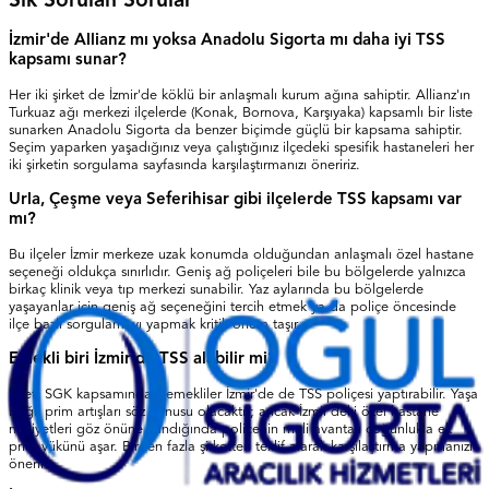
Sık Sorulan Sorular
İzmir'de Allianz mı yoksa Anadolu Sigorta mı daha iyi TSS
kapsamı sunar?
Her iki şirket de İzmir'de köklü bir anlaşmalı kurum ağına sahiptir. Allianz'ın
Turkuaz ağı merkezi ilçelerde (Konak, Bornova, Karşıyaka) kapsamlı bir liste
sunarken Anadolu Sigorta da benzer biçimde güçlü bir kapsama sahiptir.
Seçim yaparken yaşadığınız veya çalıştığınız ilçedeki spesifik hastaneleri her
iki şirketin sorgulama sayfasında karşılaştırmanızı öneririz.
Urla, Çeşme veya Seferihisar gibi ilçelerde TSS kapsamı var
mı?
Bu ilçeler İzmir merkeze uzak konumda olduğundan anlaşmalı özel hastane
seçeneği oldukça sınırlıdır. Geniş ağ poliçeleri bile bu bölgelerde yalnızca
birkaç klinik veya tıp merkezi sunabilir. Yaz aylarında bu bölgelerde
yaşayanlar için geniş ağ seçeneğini tercih etmek ya da poliçe öncesinde
ilçe bazlı sorgulamayı yapmak kritik önem taşır.
Emekli biri İzmir'de TSS alabilir mi?
Evet. SGK kapsamındaki emekliler İzmir'de de TSS poliçesi yaptırabilir. Yaşa
bağlı prim artışları söz konusu olacaktır; ancak İzmir'deki özel hastane
maliyetleri göz önüne alındığında poliçenin mali avantajı çoğunlukla ek
prim yükünü aşar. Birden fazla şirketten teklif alarak karşılaştırma yapmanızı
öneririz.