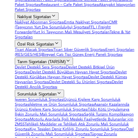
Paket Sigortası
Restaurant – Cafe Paket Sigortası
Akaryakıt İstasyonları
Paket Sigortası
Nakliyat Sigortaları
Nakliyat Abonman Sigortası
Emtia Nakliyat Sigortaları
CMR
(Taşıyıcının Yurt Dışı Sorumluluğu) Sigortası
FFL ( Freight
Forwarder)
Yurt İçi Taşıyıcının Mali Mesuliyeti Sigortaları
Tekne & Yat
Sigortaları
Özel Risk Sigortaları
Ticari Alacak Sigortası
Ticari Siber Güvenlik Sigortası
Enerji Sigortaları
(RES/GES/HES)
Bireysel Çatı Tipi Güneş Enerji Paneli Sigortası
Tarım Sigortaları (TARSİM)
Devlet Destekli Sera Sigortası
Devlet Destekli Bitkisel Ürün
Sigortası
Devlet Destekli Büyükbaş Hayvan Hayat Sigortası
Devlet
Destekli Küçükbaş Hayvan Hayat Sigortası
Devlet Destekli Kümes
Hayvanları Sigortası
Devlet Destekli Su Ürünleri Sigortası
Devlet
Destekli Arıcılık Sigortası
Sorumluluk Sigortaları
İşveren Sorumluluk Sigortasi
Üçüncü Kişilere Karşı Sorumluluk
Sigortasi
İşletme ve Ürün Sorumluluk Sigortası
Asansör Kazalarında
Üçüncü Kişilere Karşı Sorumluluk Sigortası
Tıbbi Kötü Uygulamaya
İlişkin Zorunlu Mali Sorumluluk Sigortası
Sağlık Turizmi Komplikasyon
Sigortası
Motorlu Araçlarla İlgili Mesleki Faaliyetlerde Bulunanlar için
ZMSS
Tehlikeli Maddeler ve Tehlikeli Atık Zorunlu Mali Sorumluluk
Sigortasi
Kıyı Tesisleri Deniz Kirliliği Zorunlu Sorumluluk Sigortası
Özel
Güvenlik Zorunlu Mali Sorumluluk Sigortası
Tüpgaz Zorunlu