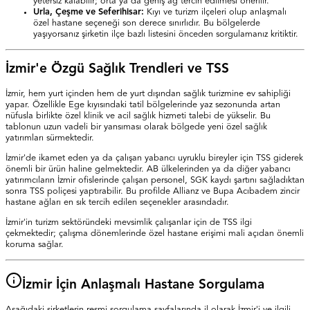
yetersiz kalabilir; orta ya da geniş ağ tercih edilmesi önerilir.
Urla, Çeşme ve Seferihisar:
Kıyı ve turizm ilçeleri olup anlaşmalı
özel hastane seçeneği son derece sınırlıdır. Bu bölgelerde
yaşıyorsanız şirketin ilçe bazlı listesini önceden sorgulamanız kritiktir.
İzmir'e Özgü Sağlık Trendleri ve TSS
İzmir, hem yurt içinden hem de yurt dışından sağlık turizmine ev sahipliği
yapar. Özellikle Ege kıyısındaki tatil bölgelerinde yaz sezonunda artan
nüfusla birlikte özel klinik ve acil sağlık hizmeti talebi de yükselir. Bu
tablonun uzun vadeli bir yansıması olarak bölgede yeni özel sağlık
yatırımları sürmektedir.
İzmir'de ikamet eden ya da çalışan yabancı uyruklu bireyler için TSS giderek
önemli bir ürün haline gelmektedir. AB ülkelerinden ya da diğer yabancı
yatırımcıların İzmir ofislerinde çalışan personel, SGK kaydı şartını sağladıktan
sonra TSS poliçesi yaptırabilir. Bu profilde Allianz ve Bupa Acıbadem zincir
hastane ağları en sık tercih edilen seçenekler arasındadır.
İzmir'in turizm sektöründeki mevsimlik çalışanlar için de TSS ilgi
çekmektedir; çalışma dönemlerinde özel hastane erişimi mali açıdan önemli
koruma sağlar.
İzmir İçin Anlaşmalı Hastane Sorgulama
Aşağıdaki şirketlerin resmi sorgulama sayfalarında il olarak İzmir'i ve ilgili