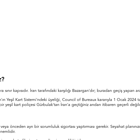
z?
a sınır kapısıdır. İran tarafındaki karşılığı Bazargan'dır; buradan geçiş yapan ar
'ın Yeşil Kart Sistemi'ndeki üyeliği, Council of Bureaux kararıyla 1 Ocak 2024 ta
r yeşil kart poliçesi Gürbulak'tan İran'a geçtiğiniz andan itibaren geçerli değild
 veya önceden ayrı bir sorumluluk sigortası yaptırması gerekir. Seyahat planınızı
önemlidir.