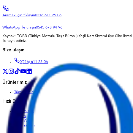
Aramak için tıklayın
0216 611 25 06
WhatsApp ile ulaşın
0545 678 94 96
Kaynak:
TOBB (Türkiye Motorlu Taşıt Bürosu) Yeşil Kart Sistemi üye ülke listesi 
ile teyit ediniz.
Bize ulaşın
0
(216) 611 25 06
Ürünlerimiz
Tüm Ürünler
Hızlı Erişim
Hakkımızda
İletişim
Teklif Al
Blog Yazıları