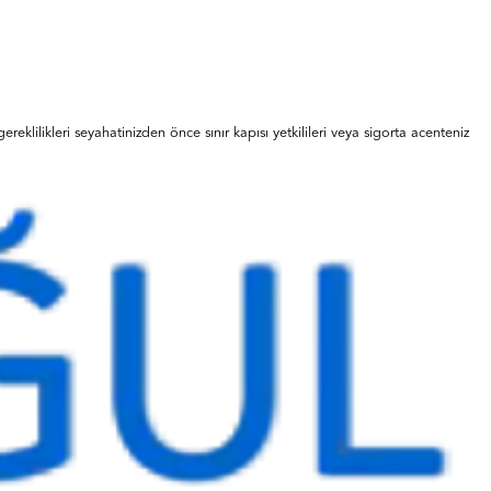
reklilikleri seyahatinizden önce sınır kapısı yetkilileri veya sigorta acenteniz