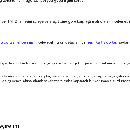
 zorunlu trafik sigortası poliçesi geçerliliğini korur.
Güncel TMTB tarifesini süreye ve araç tipine göre karşılaştırmalı olarak incelemek i
t Sigortası rehberimizi
inceleyebilir, ürün detayları için
Yeşil Kart Sigortası
sayfamı
Türkiye'de oluşturulduysa, Türkiye içinde herhangi bir geçerliliği bulunmaz. Türkiye
rşı tarafa verdiğiniz zararları karşılar; kendi aracınızı çarpma, çarpışma veya çalı
arşı da güvence altına alarak seyahatinizi daha kapsamlı bir korumayla sürdürmeni
eçirelim