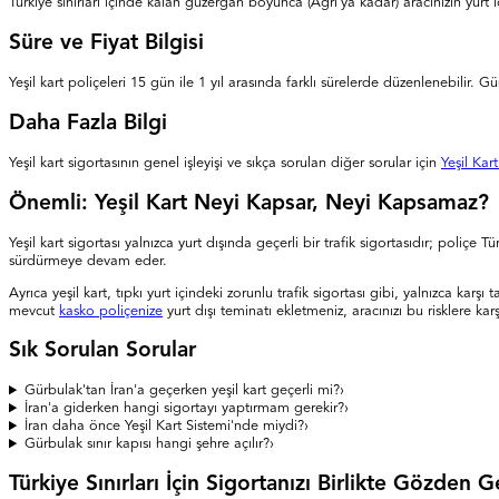
Türkiye sınırları içinde kalan güzergah boyunca (Ağrı'ya kadar) aracınızın yurt içi
Süre ve Fiyat Bilgisi
Yeşil kart poliçeleri 15 gün ile 1 yıl arasında farklı sürelerde düzenlenebilir. 
Daha Fazla Bilgi
Yeşil kart sigortasının genel işleyişi ve sıkça sorulan diğer sorular için
Yeşil Kar
Önemli: Yeşil Kart Neyi Kapsar, Neyi Kapsamaz?
Yeşil kart sigortası yalnızca yurt dışında geçerli bir trafik sigortasıdır; poliçe 
sürdürmeye devam eder.
Ayrıca yeşil kart, tıpkı yurt içindeki zorunlu trafik sigortası gibi, yalnızca ka
mevcut
kasko poliçenize
yurt dışı teminatı ekletmeniz, aracınızı bu risklere k
Sık Sorulan Sorular
Gürbulak'tan İran'a geçerken yeşil kart geçerli mi?
›
İran'a giderken hangi sigortayı yaptırmam gerekir?
›
İran daha önce Yeşil Kart Sistemi'nde miydi?
›
Gürbulak sınır kapısı hangi şehre açılır?
›
Türkiye Sınırları İçin Sigortanızı Birlikte Gözden G