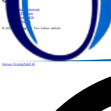
Yasal
Kullanıcı Sözleşmesi
Çerez Politikası
KVKK ve Gizlilik
Yetkili Acente
©
2026
Oğul Sigorta. Tüm hakları saklıdır.
Hemen Ücretsiz
Teklif Al