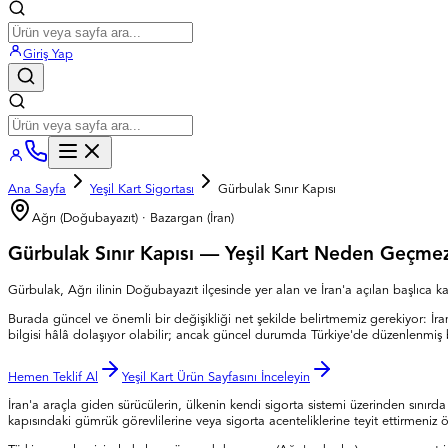
Giriş Yap
Ana Sayfa
Yeşil Kart Sigortası
Gürbulak Sınır Kapısı
Ağrı (Doğubayazıt)
·
Bazargan (İran)
Gürbulak Sınır Kapısı
—
Yeşil Kart Neden Geçme
Gürbulak, Ağrı ilinin Doğubayazıt ilçesinde yer alan ve İran'a açılan başlıca kar
Burada güncel ve önemli bir değişikliği net şekilde belirtmemiz gerekiyor: İran
bilgisi hâlâ dolaşıyor olabilir; ancak güncel durumda Türkiye'de düzenlenmiş bi
Hemen Teklif Al
Yeşil Kart Ürün Sayfasını İnceleyin
İran'a araçla giden sürücülerin, ülkenin kendi sigorta sistemi üzerinden sınırda
kapısındaki gümrük görevlilerine veya sigorta acenteliklerine teyit ettirmeniz 