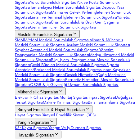
Sigortası
Yolcu Sorumluluk Sigortası
Yük ve Posta Sorumluluk
Sigortası
Tamamlayıcı Hekim Sorumluluk Sigortası
Depocu Yasal
Sorumluluk Sigortası
Marina ve Çekek Yerleri İşletenleri Sorumluluk
Sigortası
Liman ve Terminal İşletenleri Sorumluluk Sigortası
Yönetici
Sorumluluk Sigortası
Ürün Sorumluluk & Ürün Geri Çağırma
Sigortası
Gemi Tamircileri Sorumluluk Sigortası
Mesleki Sorumluluk Sigortaları
SMMM/YMM Mesleki Sorumluluk Sigortası
Mimar & Mühendis
Mesleki Sorumluluk Sigortası
Avukat Mesleki Sorumluluk Sigortası
Seyahat Acenteleri Mesleki Sorumluluk Sigortası
Yönetim
Danışmanları Mesleki Sorumluluk Sigortası
Medya Hizmetleri Mesleki
Sorumluluk Sigortası
Bilgi İşlem, Programlama Mesleki Sorumluluk
Sigortası
Çeviri Büroları Mesleki Sorumluluk Sigortası
Sigorta
Acenteleri/Brokerleri Mesleki Sorumluluk Sigortası
İnsan Kaynakları
Mesleki Sorumluluk Sigortası
Destek Hizmetleri/Çağrı Merkezleri
Mesleki Sorumluluk Sigortası
Ekspertiz Hizmetleri Mesleki Sorumluluk
Sigortası
OSGB & İş Güvenliği Uzmanı Sorumluluk Sigortası
Mühendislik Sigortaları
Elektronik Cihaz Sigortası
Montaj Sigortası
İnşaat Sigortası
Doğalgaz
Tesisat Sigortası
Makine Kırılması Sigortası
Bina Tamamlama Sigortası
Bireysel Emeklilik & Hayat Sigortaları
Hayat Sigortası
Bireysel Emeklilik Sistemi (BES)
Yangın Sigortaları
Kâr Kaybı Sigortası
Yangın Ve İş Durması Sigortası
Havacılık Sigortaları