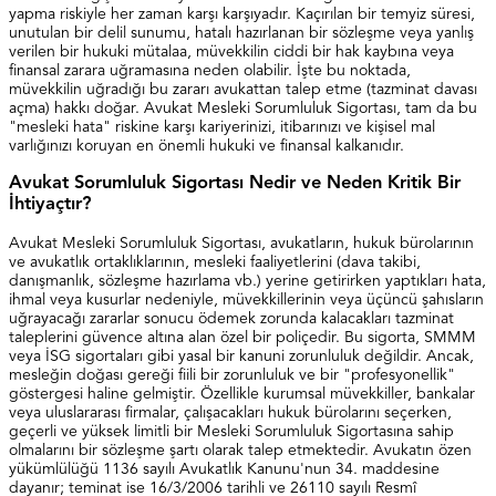
yapma riskiyle her zaman karşı karşıyadır. Kaçırılan bir temyiz süresi,
unutulan bir delil sunumu, hatalı hazırlanan bir sözleşme veya yanlış
verilen bir hukuki mütalaa, müvekkilin ciddi bir hak kaybına veya
finansal zarara uğramasına neden olabilir. İşte bu noktada,
müvekkilin uğradığı bu zararı avukattan talep etme (tazminat davası
açma) hakkı doğar. Avukat Mesleki Sorumluluk Sigortası, tam da bu
"mesleki hata" riskine karşı kariyerinizi, itibarınızı ve kişisel mal
varlığınızı koruyan en önemli hukuki ve finansal kalkanıdır.
Avukat Sorumluluk Sigortası Nedir ve Neden Kritik Bir
İhtiyaçtır?
Avukat Mesleki Sorumluluk Sigortası, avukatların, hukuk bürolarının
ve avukatlık ortaklıklarının, mesleki faaliyetlerini (dava takibi,
danışmanlık, sözleşme hazırlama vb.) yerine getirirken yaptıkları hata,
ihmal veya kusurlar nedeniyle, müvekkillerinin veya üçüncü şahısların
uğrayacağı zararlar sonucu ödemek zorunda kalacakları tazminat
taleplerini güvence altına alan özel bir poliçedir. Bu sigorta, SMMM
veya İSG sigortaları gibi yasal bir kanuni zorunluluk değildir. Ancak,
mesleğin doğası gereği fiili bir zorunluluk ve bir "profesyonellik"
göstergesi haline gelmiştir. Özellikle kurumsal müvekkiller, bankalar
veya uluslararası firmalar, çalışacakları hukuk bürolarını seçerken,
geçerli ve yüksek limitli bir Mesleki Sorumluluk Sigortasına sahip
olmalarını bir sözleşme şartı olarak talep etmektedir. Avukatın özen
yükümlülüğü 1136 sayılı Avukatlık Kanunu'nun 34. maddesine
dayanır; teminat ise 16/3/2006 tarihli ve 26110 sayılı Resmî