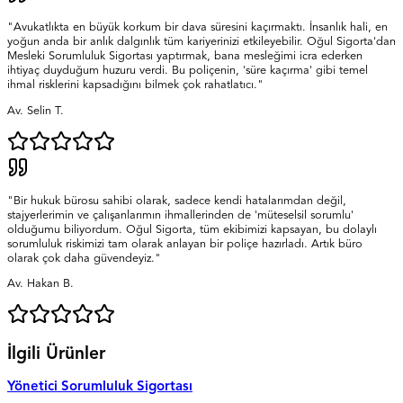
"Avukatlıkta en büyük korkum bir dava süresini kaçırmaktı. İnsanlık hali, en
yoğun anda bir anlık dalgınlık tüm kariyerinizi etkileyebilir. Oğul Sigorta'dan
Mesleki Sorumluluk Sigortası yaptırmak, bana mesleğimi icra ederken
ihtiyaç duyduğum huzuru verdi. Bu poliçenin, 'süre kaçırma' gibi temel
ihmal risklerini kapsadığını bilmek çok rahatlatıcı."
Av. Selin T.
"Bir hukuk bürosu sahibi olarak, sadece kendi hatalarımdan değil,
stajyerlerimin ve çalışanlarımın ihmallerinden de 'müteselsil sorumlu'
olduğumu biliyordum. Oğul Sigorta, tüm ekibimizi kapsayan, bu dolaylı
sorumluluk riskimizi tam olarak anlayan bir poliçe hazırladı. Artık büro
olarak çok daha güvendeyiz."
Av. Hakan B.
İlgili Ürünler
Yönetici Sorumluluk Sigortası