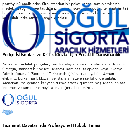
portföyünü analiz eder. Size, standart bir paket yerine, tam olarak sizin
mesleki pratiğinize (ve taşıdığınız finansal riske) uygun doğru teminat limitini
belirlemenizde ücretsiz danışmanlık sunar. Amacımız, "eksik sigorta" ile
kariyerinizi riske atmanızı engellemektir.
Poliçe İstisnaları ve Kritik Klozlar İçin Proaktif Danışmanlık
Avukat sorumluluk poliçeleri, teknik detaylarla ve kritik istisnalarla doludur.
Örneğin, standart bir poliçe "Manevi Tazminat" taleplerini veya "Geriye
Dönük Koruma" (Retroaktif Tarih) eksikliğini kapsamayabilir. Uzman
ekibimiz, bu karmaşık klozları ve istisnaları size en şeffaf dilde anlatır.
Amacımız, poliçenizde kariyerinizi riske atacak güvence boşluklarını en aza
indirmek ve tam olarak neyi satın aldığınızı bilmenizdir.
Tazminat Davalarında Profesyonel Hukuki Temsil