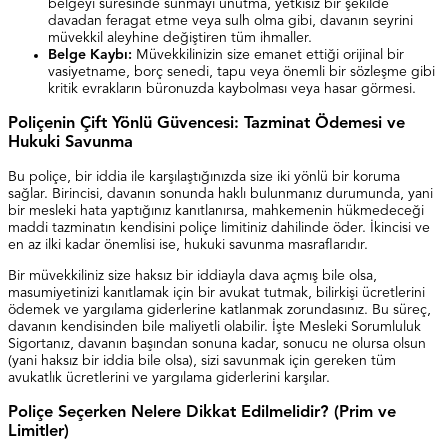
belgeyi süresinde sunmayı unutma, yetkisiz bir şekilde
davadan feragat etme veya sulh olma gibi, davanın seyrini
müvekkil aleyhine değiştiren tüm ihmaller.
Belge Kaybı:
Müvekkilinizin size emanet ettiği orijinal bir
vasiyetname, borç senedi, tapu veya önemli bir sözleşme gibi
kritik evrakların büronuzda kaybolması veya hasar görmesi.
Poliçenin Çift Yönlü Güvencesi: Tazminat Ödemesi ve
Hukuki Savunma
Bu poliçe, bir iddia ile karşılaştığınızda size iki yönlü bir koruma
sağlar. Birincisi, davanın sonunda haklı bulunmanız durumunda, yani
bir mesleki hata yaptığınız kanıtlanırsa, mahkemenin hükmedeceği
maddi tazminatın kendisini poliçe limitiniz dahilinde öder. İkincisi ve
en az ilki kadar önemlisi ise, hukuki savunma masraflarıdır.
Bir müvekkiliniz size haksız bir iddiayla dava açmış bile olsa,
masumiyetinizi kanıtlamak için bir avukat tutmak, bilirkişi ücretlerini
ödemek ve yargılama giderlerine katlanmak zorundasınız. Bu süreç,
davanın kendisinden bile maliyetli olabilir. İşte Mesleki Sorumluluk
Sigortanız, davanın başından sonuna kadar, sonucu ne olursa olsun
(yani haksız bir iddia bile olsa), sizi savunmak için gereken tüm
avukatlık ücretlerini ve yargılama giderlerini karşılar.
Poliçe Seçerken Nelere Dikkat Edilmelidir? (Prim ve
Limitler)