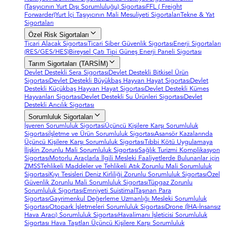
(Taşıyıcının Yurt Dışı Sorumluluğu) Sigortası
FFL ( Freight
Forwarder)
Yurt İçi Taşıyıcının Mali Mesuliyeti Sigortaları
Tekne & Yat
Sigortaları
Özel Risk Sigortaları
Ticari Alacak Sigortası
Ticari Siber Güvenlik Sigortası
Enerji Sigortaları
(RES/GES/HES)
Bireysel Çatı Tipi Güneş Enerji Paneli Sigortası
Tarım Sigortaları (TARSİM)
Devlet Destekli Sera Sigortası
Devlet Destekli Bitkisel Ürün
Sigortası
Devlet Destekli Büyükbaş Hayvan Hayat Sigortası
Devlet
Destekli Küçükbaş Hayvan Hayat Sigortası
Devlet Destekli Kümes
Hayvanları Sigortası
Devlet Destekli Su Ürünleri Sigortası
Devlet
Destekli Arıcılık Sigortası
Sorumluluk Sigortaları
İşveren Sorumluluk Sigortasi
Üçüncü Kişilere Karşı Sorumluluk
Sigortasi
İşletme ve Ürün Sorumluluk Sigortası
Asansör Kazalarında
Üçüncü Kişilere Karşı Sorumluluk Sigortası
Tıbbi Kötü Uygulamaya
İlişkin Zorunlu Mali Sorumluluk Sigortası
Sağlık Turizmi Komplikasyon
Sigortası
Motorlu Araçlarla İlgili Mesleki Faaliyetlerde Bulunanlar için
ZMSS
Tehlikeli Maddeler ve Tehlikeli Atık Zorunlu Mali Sorumluluk
Sigortasi
Kıyı Tesisleri Deniz Kirliliği Zorunlu Sorumluluk Sigortası
Özel
Güvenlik Zorunlu Mali Sorumluluk Sigortası
Tüpgaz Zorunlu
Sorumluluk Sigortası
Emniyeti Suistimal
Taşınan Para
Sigortası
Gayrimenkul Değerleme Uzmanlığı Mesleki Sorumluluk
Sigortası
Otopark İşletmeleri Sorumluluk Sigortası
Drone (İHA-İnsansız
Hava Aracı) Sorumluluk Sigortası
Havalimanı İşleticisi Sorumluluk
Sigortası
Hava Taşıtları Üçüncü Kişilere Karşı Sorumluluk