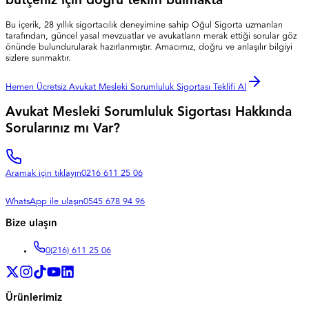
bütçeniz için doğru teklifi bulmakta
Bu içerik, 28 yıllık sigortacılık deneyimine sahip Oğul Sigorta uzmanları
tarafından, güncel yasal mevzuatlar ve avukatların merak ettiği sorular göz
önünde bulundurularak hazırlanmıştır. Amacımız, doğru ve anlaşılır bilgiyi
sizlere sunmaktır.
Hemen Ücretsiz Avukat Mesleki Sorumluluk Sigortası Teklifi Al
Avukat Mesleki Sorumluluk Sigortası Hakkında
Sorularınız mı Var?
Aramak için tıklayın
0216 611 25 06
WhatsApp ile ulaşın
0545 678 94 96
Bize ulaşın
0
(216) 611 25 06
Ürünlerimiz