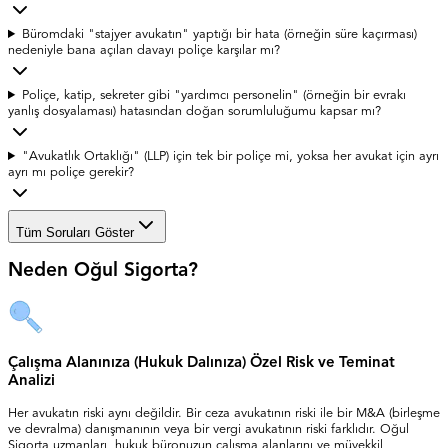
Büromdaki "stajyer avukatın" yaptığı bir hata (örneğin süre kaçırması)
nedeniyle bana açılan davayı poliçe karşılar mı?
Poliçe, katip, sekreter gibi "yardımcı personelin" (örneğin bir evrakı
yanlış dosyalaması) hatasından doğan sorumluluğumu kapsar mı?
"Avukatlık Ortaklığı" (LLP) için tek bir poliçe mi, yoksa her avukat için ayrı
ayrı mı poliçe gerekir?
Tüm Soruları Göster
Neden Oğul Sigorta?
Çalışma Alanınıza (Hukuk Dalınıza) Özel Risk ve Teminat
Analizi
Her avukatın riski aynı değildir. Bir ceza avukatının riski ile bir M&A (birleşme
ve devralma) danışmanının veya bir vergi avukatının riski farklıdır. Oğul
Sigorta uzmanları, hukuk büronuzun çalışma alanlarını ve müvekkil