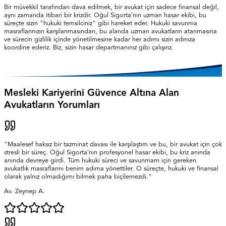
Bir müvekkil tarafından dava edilmek, bir avukat için sadece finansal değil,
aynı zamanda itibari bir krizdir. Oğul Sigorta'nın uzman hasar ekibi, bu
süreçte sizin "hukuki temsilciniz" gibi hareket eder. Hukuki savunma
masraflarınızın karşılanmasından, bu alanda uzman avukatların atanmasına
ve sürecin gizlilik içinde yönetilmesine kadar her adımı sizin adınıza
koordine ederiz. Biz, sizin hasar departmanınız gibi çalışırız.
Mesleki Kariyerini Güvence Altına Alan
Avukatların Yorumları
"Maalesef haksız bir tazminat davası ile karşılaştım ve bu, bir avukat için çok
stresli bir süreç. Oğul Sigorta'nın profesyonel hasar ekibi, bu kriz anında
anında devreye girdi. Tüm hukuki süreci ve savunmam için gereken
avukatlık masraflarını benim adıma yönettiler. O süreçte, hukuki ve finansal
olarak yalnız olmadığımı bilmek paha biçilemezdi."
Av. Zeynep A.