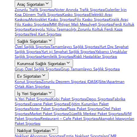
Araç Sigortaları
Zorunlu Trafik Sigortası
Noter Anında Trafik Sigortası
Galeriler İçin
Kısa Dönem Trafik Sigortası
Kasko Sigortası
Elektrikli Araç
Kaskosu
Motosiklet Kasko Sigortası
Filo Kasko Sigortası
Kiralık Araç
Filo Kasko Sigortası
İMM (İhtiyari Mali Mesuliyet) Sigortası
Ferdi Koltuk
Sigortası
Karayolu Yolcu Taşımacılığı Zorunlu Koltuk Ferdi Kaza
Sigortası
Yeşil Kart Sigortası
Sağlık Sigortaları
Özel Sağlık Sigortası
Tamamlayıcı Sağlık Sigortası
Yurt Dışı Seyahat
Sağlık Sigortası
Yurt içi Seyahat Sağlık Sigortası
Yabancı Uyruklular
Sağlık Sigortası
Hamilelik Sigortası
Riskli Hastalıklar Sigortası
Kurumsal Sağlık Sigortaları
Grup Özel Sağlık Sigortası
Grup Tamamlayıcı Sağlık Sigortası
Ev Sigortaları
Konut Sigortası
Zorunlu Deprem Sigortasi (DASK)
Site/Apartman
Ortak Alan Sigortası
İş Yeri Sigortaları
İş Yeri Paket Sigortasi
Kobi Paket Sigortası
Depo Sigortası
Fabrika
Sigortası
Eczane Paket Sigortası
Eğitim Kurumları Paket
Sigortası
Noter Paket Sigortası
Plaza Paket Sigortası
Otel Paket
Sigortası
Market Paket Sigortası
Güzellik Merkezi Paket Sigortası
AVM
Paket Sigortası
Restaurant – Cafe Paket Sigortası
Akaryakıt İstasyonları
Paket Sigortası
Nakliyat Sigortaları
Nakliyat Abonman Sigortası
Emtia Nakliyat Sigortaları
CMR