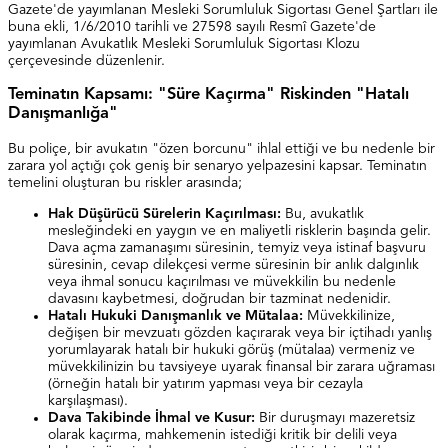
Gazete'de yayımlanan Mesleki Sorumluluk Sigortası Genel Şartları ile
buna ekli, 1/6/2010 tarihli ve 27598 sayılı Resmî Gazete'de
yayımlanan Avukatlık Mesleki Sorumluluk Sigortası Klozu
çerçevesinde düzenlenir.
Teminatın Kapsamı: "Süre Kaçırma" Riskinden "Hatalı
Danışmanlığa"
Bu poliçe, bir avukatın "özen borcunu" ihlal ettiği ve bu nedenle bir
zarara yol açtığı çok geniş bir senaryo yelpazesini kapsar. Teminatın
temelini oluşturan bu riskler arasında;
Hak Düşürücü Sürelerin Kaçırılması:
Bu, avukatlık
mesleğindeki en yaygın ve en maliyetli risklerin başında gelir.
Dava açma zamanaşımı süresinin, temyiz veya istinaf başvuru
süresinin, cevap dilekçesi verme süresinin bir anlık dalgınlık
veya ihmal sonucu kaçırılması ve müvekkilin bu nedenle
davasını kaybetmesi, doğrudan bir tazminat nedenidir.
Hatalı Hukuki Danışmanlık ve Mütalaa:
Müvekkilinize,
değişen bir mevzuatı gözden kaçırarak veya bir içtihadı yanlış
yorumlayarak hatalı bir hukuki görüş (mütalaa) vermeniz ve
müvekkilinizin bu tavsiyeye uyarak finansal bir zarara uğraması
(örneğin hatalı bir yatırım yapması veya bir cezayla
karşılaşması).
Dava Takibinde İhmal ve Kusur:
Bir duruşmayı mazeretsiz
olarak kaçırma, mahkemenin istediği kritik bir delili veya