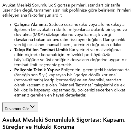
Avukat Mesleki Sorumluluk Sigortası primleri, standart bir tarife
üzerinden değil, tamamen sizin risk profilinize göre belirlenir. Primleri
etkileyen ana faktörler şunlardır:
Çalışma Alanınız:
Sadece ceza hukuku veya aile hukukuyla
ilgilenen bir avukatın riski ile, milyonlarca dolarlık birleşme ve
devralma (M&A) sözleşmelerine veya karmaşık vergi
davalarına bakan bir avukatın riski aynı değildir. Danışmanlık
verdiğiniz alanın finansal hacmi, priminizi doğrudan etkiler.
Talep Edilen Teminat Limiti:
Kariyerinizi ve mal varlığınızı
etkin biçimde korumak için, müvekkil portföyünüzün
büyüklüğüne ve üstlendiğiniz dosyaların değerine uygun bir
teminat limiti seçmeniz gerekir.
Poliçenin Teknik Yapısı:
Poliçenizin, geçmişteki hatalarınızı da
(örneğin son 5 yıl) kapsayan bir "geriye dönük koruma"
(retroaktif tarih) içerip içermediği ve en önemlisi, standart
olarak kapsam dışı olan "Manevi Tazminat" taleplerini de ek
bir kloz ile kapsayıp kapsamadığı, poliçenizi seçerken dikkat
etmeniz gereken en hayati detaylardır.
Devamını Gör
Avukat Mesleki Sorumluluk Sigortası: Kapsam,
Süreçler ve Hukuki Koruma