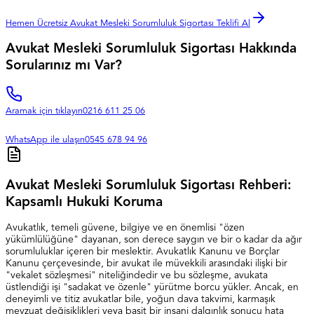
Hemen Ücretsiz Avukat Mesleki Sorumluluk Sigortası Teklifi Al
Avukat Mesleki Sorumluluk Sigortası Hakkında
Sorularınız mı Var?
Aramak için tıklayın
0216 611 25 06
WhatsApp ile ulaşın
0545 678 94 96
Avukat Mesleki Sorumluluk Sigortası Rehberi:
Kapsamlı Hukuki Koruma
Avukatlık, temeli güvene, bilgiye ve en önemlisi "özen
yükümlülüğüne" dayanan, son derece saygın ve bir o kadar da ağır
sorumluluklar içeren bir meslektir. Avukatlık Kanunu ve Borçlar
Kanunu çerçevesinde, bir avukat ile müvekkili arasındaki ilişki bir
"vekalet sözleşmesi" niteliğindedir ve bu sözleşme, avukata
üstlendiği işi "sadakat ve özenle" yürütme borcu yükler. Ancak, en
deneyimli ve titiz avukatlar bile, yoğun dava takvimi, karmaşık
mevzuat değişiklikleri veya basit bir insani dalgınlık sonucu hata