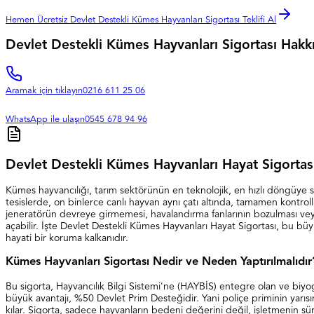
Hemen Ücretsiz Devlet Destekli Kümes Hayvanları Sigortası Teklifi Al
Devlet Destekli Kümes Hayvanları Sigortası Hakkı
Aramak için tıklayın
0216 611 25 06
WhatsApp ile ulaşın
0545 678 94 96
Devlet Destekli Kümes Hayvanları Hayat Sigortas
Kümes hayvancılığı, tarım sektörünün en teknolojik, en hızlı döngüye sa
tesislerde, on binlerce canlı hayvan aynı çatı altında, tamamen kontroll
jeneratörün devreye girmemesi, havalandırma fanlarının bozulması veya
açabilir. İşte Devlet Destekli Kümes Hayvanları Hayat Sigortası, bu bü
hayati bir koruma kalkanıdır.
Kümes Hayvanları Sigortası Nedir ve Neden Yaptırılmalıdır
Bu sigorta, Hayvancılık Bilgi Sistemi'ne (HAYBİS) entegre olan ve biyogü
büyük avantajı, %50 Devlet Prim Desteğidir. Yani poliçe priminin yarısını
kılar. Sigorta, sadece hayvanların bedeni değerini değil, işletmenin sü