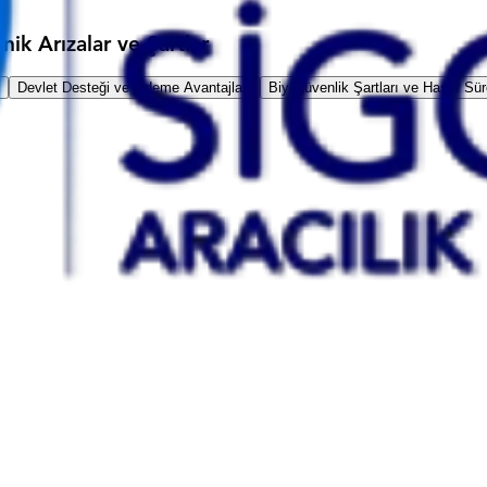
k Arızalar ve Şartlar
Devlet Desteği ve Ödeme Avantajları
Biyogüvenlik Şartları ve Hasar Sür