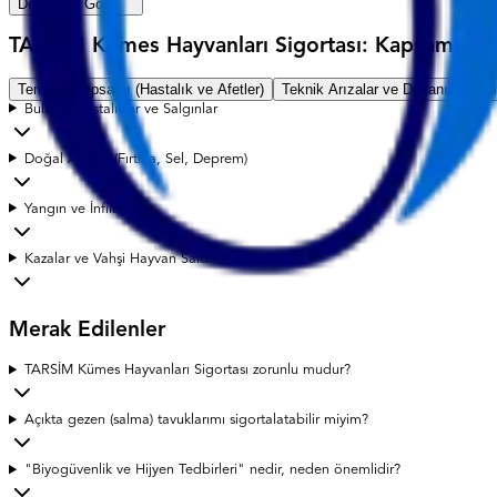
Devamını Gör
TARSİM Kümes Hayvanları Sigortası: Kapsam, Tekni
Teminat Kapsamı (Hastalık ve Afetler)
Teknik Arızalar ve Donanım Riski
Bulaşıcı Hastalıklar ve Salgınlar
Doğal Afetler (Fırtına, Sel, Deprem)
Yangın ve İnfilak
Kazalar ve Vahşi Hayvan Saldırısı
Merak Edilenler
TARSİM Kümes Hayvanları Sigortası zorunlu mudur?
Açıkta gezen (salma) tavuklarımı sigortalatabilir miyim?
"Biyogüvenlik ve Hijyen Tedbirleri" nedir, neden önemlidir?