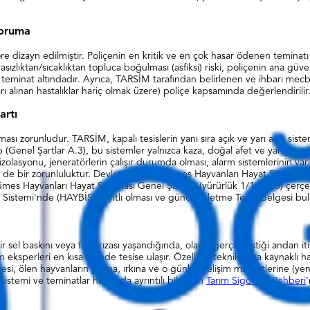
Koruma
re dizayn edilmiştir. Poliçenin en kritik ve en çok hasar ödenen teminat
sızlıktan/sıcaklıktan topluca boğulması (asfiksi) riski, poliçenin ana güv
ak teminat altındadır. Ayrıca, TARSİM tarafından belirlenen ve ihbarı mec
rı alınan hastalıklar hariç olmak üzere) poliçe kapsamında değerlendirilir
artı
aması zorunludur. TARSİM, kapalı tesislerin yanı sıra açık ve yarı açık sist
p (Genel Şartlar A.3), bu sistemler yalnızca kaza, doğal afet ve yangın gi
lasyonu, jeneratörlerin çalışır durumda olması, alarm sistemlerinin varlı
in de bir zorunluluktur. Devlet Destekli Kümes Hayvanları Hayat Sigortas
ümes Hayvanları Hayat Sigortası Genel Şartları (yürürlük 1/1/2026) çerçev
 Sistemi'nde (HAYBİS) kayıtlı olması ve güncel İşletme Tescil Belgesi bul
 Bir sel baskını veya fan arızası yaşandığında, olayın gerçekleştiği and
ksperleri en kısa sürede tesise ulaşır. Özellikle teknik arıza kaynaklı has
emesi, ölen hayvanların yaşına, ırkına ve o günkü gelişim maliyetlerine 
temi ve teminatlar hakkında ayrıntılı bilgi için
Tarım Sigortası Rehberi
'