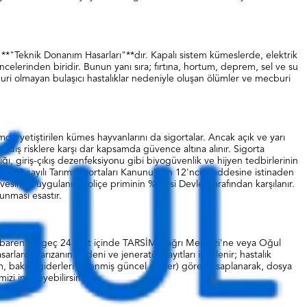
ı **"Teknik Donanım Hasarları"**dır. Kapalı sistem kümeslerde, elektrik
encelerinden biridir. Bunun yanı sıra; fırtına, hortum, deprem, sel ve su
buri olmayan bulaşıcı hastalıklar nedeniyle oluşan ölümler ve mecburi
.
emde yetiştirilen kümes hayvanlarını da sigortalar. Ancak açık ve yarı
bi dış risklere karşı dar kapsamda güvence altına alınır. Sigorta
ğı, giriş-çıkış dezenfeksiyonu gibi biyogüvenlik ve hijyen tedbirlerinin
ı, 5363 sayılı Tarım Sigortaları Kanunu'nun 12'nci maddesine istinaden
esinde uygulanır; poliçe priminin %50'si Devlet tarafından karşılanır.
unması esastır.
an itibaren en geç 24 saat içinde TARSİM Çağrı Merkezi'ne veya Oğul
arlarda, arızanın nedeni ve jeneratör kayıtları incelenir; hastalık
(yem, bakım giderleri eklenmiş güncel değer) göre hesaplanarak, dosya
mizi inceleyebilirsiniz.