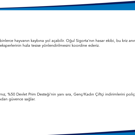
lerce hayvanın kaybına yol açabilir. Oğul Sigorta'nın hasar ekibi, bu kriz anın
 eksperlerinin hızla tesise yönlendirilmesini koordine ederiz.
, %50 Devlet Prim Desteği'nin yanı sıra, Genç/Kadın Çiftçi indirimlerini poliçeni
madan güvence sağlar.