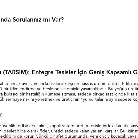
nda Sorularınız mı Var?
ı (TARSİM): Entegre Tesisler İçin Geniş Kapsamlı 
hip ancak aynı zamanda risklere karşı en hassas üretim dalıdır. Etlik (b
ü bir iklimlendirme ve besleme sistemiyle yaşamaktadır. Bu yoğun üretim mo
 bulaşıcı bir hastalığın kümese sızması, sadece birkaç saat içinde kısa
yük sermaye riskini yönetmek ve üreticinin "yumurtalarını aynı sepete k
?
venlik tedbirlerini almış kapalı sistem üretim tesislerindeki kanatlı hay
 devlet hibe olarak öder, üretici sadece kalan yarısını karşılar. Bu, kâr m
rekliliğini de korur. Çünkü bir afet durumunda, yeni civciv koyacak veya y