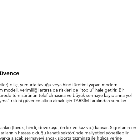
Güvence
roiler) piliç, yumurta tavuğu veya hindi üretimi yapan modern
deli, verimliliği artırsa da riskleri de "toplu" hale getirir. Bir
 sürede tüm sürünün telef olmasına ve büyük sermaye kayıplarına yol
oyma" riskini güvence altına almak için TARSİM tarafından sunulan
vanları (tavuk, hindi, devekuşu, ördek ve kaz vb.) kapsar. Sigortanın en
arjlarının hassas olduğu kanatlı sektöründe maliyetleri yönetilebilir
arka alacak sermayeyi ancak sigorta tazminatı ile hızlıca yerine