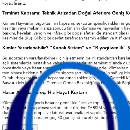
koyabilirsiniz.
Teminat Kapsamı: Teknik Arızadan Doğal Afetlere Geniş 
Kümes Hayvanları Sigortası'nın kapsamı, sektörün spesifik risklerine gö
kesintisi veya mekanik arıza sonucu fanların durması ve hayvanların hava
baskını, heyelan, yangın ve infilak gibi doğal afetler de standart olar
kesimler de (Kuş Gribi gibi devlet tarafından tazmin edilen ve itlaf kara
Kimler Yararlanabilir? "Kapalı Sistem" ve "Biyogüvenlik" Ş
Bu sigortadan yararlanabilmek için işletmenin belirli standartları karşıl
açık sistemlerde hastalık ve vahşi hayvan saldırıları teminat dışında olu
öncesinde veya hasar anında yapılan risk incelemelerinde; kümeslerin izo
tam olması beklenir. Bu, sadece sigorta şartı değil, sürünün sağlığı iç
Cumhurbaşkanı kararı ile kapsama alınan riskler için, Devlet Destekli K
Başvuru için hayvanların Tarım ve Orman Bakanlığı'nın Hayvancılık Bilgi
Hasar Anında Süreç: Hız Hayat Kurtarır
Kümes hayvancılığında hasarlar genellikle "acil ve toplu" niteliktedir.
Sigorta'ya ihbar yapılması şarttır. İhbar üzerine TARSİM veteriner hekim e
durumlarında ise otopsi ve laboratuvar analizleri yapılır. Tazminat öd
tamamlandıktan sonra en geç 30 gün içinde üreticiye ödenir. TARSİM sis