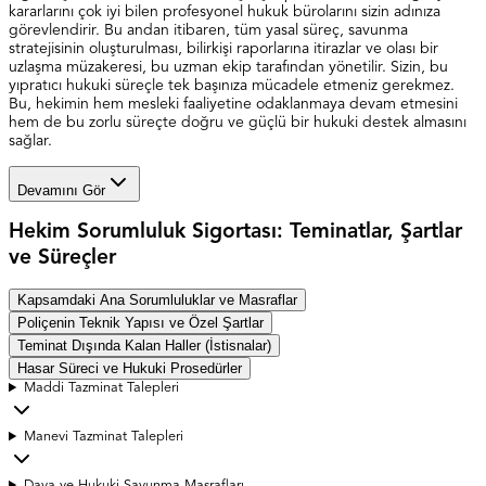
kararlarını çok iyi bilen profesyonel hukuk bürolarını sizin adınıza
görevlendirir. Bu andan itibaren, tüm yasal süreç, savunma
stratejisinin oluşturulması, bilirkişi raporlarına itirazlar ve olası bir
uzlaşma müzakeresi, bu uzman ekip tarafından yönetilir. Sizin, bu
yıpratıcı hukuki süreçle tek başınıza mücadele etmeniz gerekmez.
Bu, hekimin hem mesleki faaliyetine odaklanmaya devam etmesini
hem de bu zorlu süreçte doğru ve güçlü bir hukuki destek almasını
sağlar.
Devamını Gör
Hekim Sorumluluk Sigortası: Teminatlar, Şartlar
ve Süreçler
Kapsamdaki Ana Sorumluluklar ve Masraflar
Poliçenin Teknik Yapısı ve Özel Şartlar
Teminat Dışında Kalan Haller (İstisnalar)
Hasar Süreci ve Hukuki Prosedürler
Maddi Tazminat Talepleri
Manevi Tazminat Talepleri
Dava ve Hukuki Savunma Masrafları