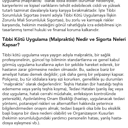
uygulama (malpraktis)" olarak iddia edilen durumlar nedeniyle,
kariyerlerini ve kişisel varlıklarını tehdit edebilecek ciddi ve yüksek
tutarlı tazminat davalarıyla karşı karşıya bırakmaktadır. İşte Tıbbi
Sorumluluk Sigortası (resmî adıyla Tıbbi Kötü Uygulamaya İlişkin
Zorunlu Mali Sorumluluk Sigortası), bu zorlu ve karmaşık riskler
karşısında, hekimin mesleğini gönül rahatlığıyla icra edebilmesi için
tasarlanmış temel hukuki ve finansal koruma kalkanıdır.
Tıbbi Kötü Uygulama (Malpraktis) Nedir ve Sigorta Neleri
Kapsar?
Tıbbi kötü uygulama veya yaygın adıyla malpraktis, bir sağlık
profesyonelinin, güncel tıp biliminin standartlarına ve genel kabul
görmüş uygulama kurallarına aykırı bir şekilde hareket ederek, bir
hastanın zarar görmesine neden olmasıdır. Bu, sadece bariz bir
ameliyat hatası demek değildir; çok daha geniş bir yelpazeyi kapsar.
Poliçeniz, bu tür iddialara karşı sizi korurken, genellikle şu durumları
"malpraktis" olarak değerlendirir: Teşhis Hataları (bir hastalığı teşhis
edememe veya yanlış teşhis koyma), Tedavi Hataları (yanlış ilaç veya
doz uygulama, hatalı cerrahi müdahale, enfeksiyon kontrolünde
yetersizlik), Aydınlatılmış Onam Eksikliği (hastayı, uygulanacak tedavi
yöntemi, potansiyel riskleri ve alternatifleri hakkında yeterince
bilgilendirmeden onayını almak; tedavi başarılı olsa bile bu eksiklik
başlı başına bir dava nedeni olabilir) ve Organizasyon Kusurları
(hekimin sorumluluğundaki yardımcı personelin hatası, yanlış hasta-
dosya eşleşmesi vb.).