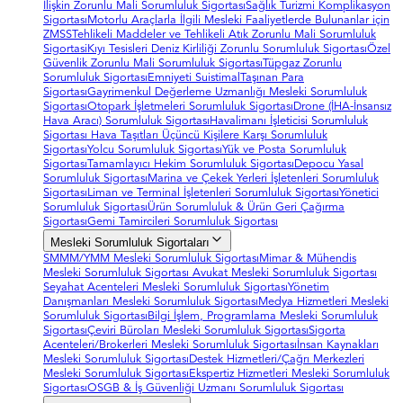
İlişkin Zorunlu Mali Sorumluluk Sigortası
Sağlık Turizmi Komplikasyon
Sigortası
Motorlu Araçlarla İlgili Mesleki Faaliyetlerde Bulunanlar için
ZMSS
Tehlikeli Maddeler ve Tehlikeli Atık Zorunlu Mali Sorumluluk
Sigortasi
Kıyı Tesisleri Deniz Kirliliği Zorunlu Sorumluluk Sigortası
Özel
Güvenlik Zorunlu Mali Sorumluluk Sigortası
Tüpgaz Zorunlu
Sorumluluk Sigortası
Emniyeti Suistimal
Taşınan Para
Sigortası
Gayrimenkul Değerleme Uzmanlığı Mesleki Sorumluluk
Sigortası
Otopark İşletmeleri Sorumluluk Sigortası
Drone (İHA-İnsansız
Hava Aracı) Sorumluluk Sigortası
Havalimanı İşleticisi Sorumluluk
Sigortası
Hava Taşıtları Üçüncü Kişilere Karşı Sorumluluk
Sigortası
Yolcu Sorumluluk Sigortası
Yük ve Posta Sorumluluk
Sigortası
Tamamlayıcı Hekim Sorumluluk Sigortası
Depocu Yasal
Sorumluluk Sigortası
Marina ve Çekek Yerleri İşletenleri Sorumluluk
Sigortası
Liman ve Terminal İşletenleri Sorumluluk Sigortası
Yönetici
Sorumluluk Sigortası
Ürün Sorumluluk & Ürün Geri Çağırma
Sigortası
Gemi Tamircileri Sorumluluk Sigortası
Mesleki Sorumluluk Sigortaları
SMMM/YMM Mesleki Sorumluluk Sigortası
Mimar & Mühendis
Mesleki Sorumluluk Sigortası
Avukat Mesleki Sorumluluk Sigortası
Seyahat Acenteleri Mesleki Sorumluluk Sigortası
Yönetim
Danışmanları Mesleki Sorumluluk Sigortası
Medya Hizmetleri Mesleki
Sorumluluk Sigortası
Bilgi İşlem, Programlama Mesleki Sorumluluk
Sigortası
Çeviri Büroları Mesleki Sorumluluk Sigortası
Sigorta
Acenteleri/Brokerleri Mesleki Sorumluluk Sigortası
İnsan Kaynakları
Mesleki Sorumluluk Sigortası
Destek Hizmetleri/Çağrı Merkezleri
Mesleki Sorumluluk Sigortası
Ekspertiz Hizmetleri Mesleki Sorumluluk
Sigortası
OSGB & İş Güvenliği Uzmanı Sorumluluk Sigortası