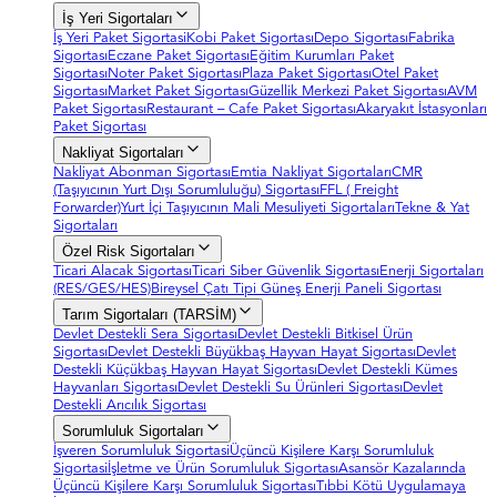
İş Yeri Sigortaları
İş Yeri Paket Sigortasi
Kobi Paket Sigortası
Depo Sigortası
Fabrika
Sigortası
Eczane Paket Sigortası
Eğitim Kurumları Paket
Sigortası
Noter Paket Sigortası
Plaza Paket Sigortası
Otel Paket
Sigortası
Market Paket Sigortası
Güzellik Merkezi Paket Sigortası
AVM
Paket Sigortası
Restaurant – Cafe Paket Sigortası
Akaryakıt İstasyonları
Paket Sigortası
Nakliyat Sigortaları
Nakliyat Abonman Sigortası
Emtia Nakliyat Sigortaları
CMR
(Taşıyıcının Yurt Dışı Sorumluluğu) Sigortası
FFL ( Freight
Forwarder)
Yurt İçi Taşıyıcının Mali Mesuliyeti Sigortaları
Tekne & Yat
Sigortaları
Özel Risk Sigortaları
Ticari Alacak Sigortası
Ticari Siber Güvenlik Sigortası
Enerji Sigortaları
(RES/GES/HES)
Bireysel Çatı Tipi Güneş Enerji Paneli Sigortası
Tarım Sigortaları (TARSİM)
Devlet Destekli Sera Sigortası
Devlet Destekli Bitkisel Ürün
Sigortası
Devlet Destekli Büyükbaş Hayvan Hayat Sigortası
Devlet
Destekli Küçükbaş Hayvan Hayat Sigortası
Devlet Destekli Kümes
Hayvanları Sigortası
Devlet Destekli Su Ürünleri Sigortası
Devlet
Destekli Arıcılık Sigortası
Sorumluluk Sigortaları
İşveren Sorumluluk Sigortasi
Üçüncü Kişilere Karşı Sorumluluk
Sigortasi
İşletme ve Ürün Sorumluluk Sigortası
Asansör Kazalarında
Üçüncü Kişilere Karşı Sorumluluk Sigortası
Tıbbi Kötü Uygulamaya