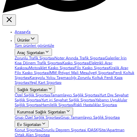
Anasayfa
Ürünler
Tüm ürünleri görüntüle
Araç Sigortaları
Zorunlu Trafik Sigortası
Noter Anında Trafik Sigortası
Galeriler İçin
Kısa Dönem Trafik Sigortası
Kasko Sigortası
Elektrikli Araç
Kaskosu
Motosiklet Kasko Sigortası
Filo Kasko Sigortası
Kiralık Araç
Filo Kasko Sigortası
İMM (İhtiyari Mali Mesuliyet) Sigortası
Ferdi Koltuk
Sigortası
Karayolu Yolcu Taşımacılığı Zorunlu Koltuk Ferdi Kaza
Sigortası
Yeşil Kart Sigortası
Sağlık Sigortaları
Özel Sağlık Sigortası
Tamamlayıcı Sağlık Sigortası
Yurt Dışı Seyahat
Sağlık Sigortası
Yurt içi Seyahat Sağlık Sigortası
Yabancı Uyruklular
Sağlık Sigortası
Hamilelik Sigortası
Riskli Hastalıklar Sigortası
Kurumsal Sağlık Sigortaları
Grup Özel Sağlık Sigortası
Grup Tamamlayıcı Sağlık Sigortası
Ev Sigortaları
Konut Sigortası
Zorunlu Deprem Sigortasi (DASK)
Site/Apartman
Ortak Alan Sigortası