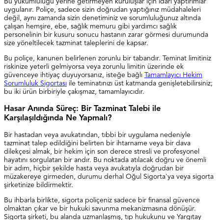
Bu yükümlülüğü yerine getirmeyen kuruluşlar için idari yaptırımlar
uygulanır. Poliçe, sadece sizin doğrudan yaptığınız müdahaleleri
değil, aynı zamanda sizin denetiminiz ve sorumluluğunuz altında
çalışan hemşire, ebe, sağlık memuru gibi yardımcı sağlık
personelinin bir kusuru sonucu hastanın zarar görmesi durumunda
size yöneltilecek tazminat taleplerini de kapsar.
Bu poliçe, kanunen belirlenen zorunlu bir tabandır. Teminat limitiniz
riskinize yeterli gelmiyorsa veya zorunlu limitin üzerinde ek
güvenceye ihtiyaç duyuyorsanız, isteğe bağlı
Tamamlayıcı Hekim
Sorumluluk Sigortası
ile teminatınızı üst katmanda genişletebilirsiniz;
bu iki ürün birbiriyle çakışmaz, tamamlayıcıdır.
Hasar Anında Süreç: Bir Tazminat Talebi ile
Karşılaşıldığında Ne Yapmalı?
Bir hastadan veya avukatından, tıbbi bir uygulama nedeniyle
tazminat talep edildiğini belirten bir ihtarname veya bir dava
dilekçesi almak, bir hekim için son derece stresli ve profesyonel
hayatını sorgulatan bir andır. Bu noktada atılacak doğru ve önemli
bir adım, hiçbir şekilde hasta veya avukatıyla doğrudan bir
müzakereye girmeden, durumu derhal Oğul Sigorta'ya veya sigorta
şirketinize bildirmektir.
Bu ihbarla birlikte, sigorta poliçeniz sadece bir finansal güvence
olmaktan çıkar ve bir hukuki savunma mekanizmasına dönüşür.
Sigorta şirketi, bu alanda uzmanlaşmış, tıp hukukunu ve Yargıtay