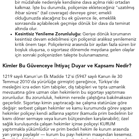
bir müdahale nedeniyle kendisine dava açılma riski ortadan
kalkmaz. İşte bu durumda, poliçenize ekleteceğiniz "uzatılmış
ihbar süresi" (tail coverage) devreye girer; emekli
olduğunuzda alacağınız bu ek güvence ile, emeklilik
sonrasında açılabilecek geçmişe dönük bir dava da teminat
altında olur.
Kesintisiz Yenileme Zorunluluğu:
Geriye dönük korumanın
kesintisiz devam edebilmesi için poliçenizi aralıksız yenilemeniz
kritik önem taşır. Poliçeleriniz arasında bir aydan fazla süren bir
boşluk oluşursa, o sigortasız dönemde meydana gelen olaylar
için sonraki poliçenizden talepte bulunamazsınız.
Kimler Bu Güvenceye İhtiyaç Duyar ve Kapsamı Nedir?
1219 sayılı Kanun'un Ek Madde 12'si (5947 sayılı Kanun ile 30
Temmuz 2010'da yürürlüğe girmiştir) gereğince, Türkiye'de
mesleğini icra eden tüm tabipler, diş tabipleri ve tıpta uzmanlık
mevzuatına göre uzman olan hekimlerin bu sigortayı yaptırması
zorunludur. Bu zorunluluk, hekimin nerede çalıştığına bakılmaksızın
geçerlidir. Sigortayı kimin yaptıracağı ise çalışma statünüze göre
değişir: serbest çalışan hekimler ve kamu kurumunda görev yapan
hekimler poliçeyi kendi adlarına yaptırır (kamuda prim bedelinin bir
kısmı döner sermaye veya kurum bütçesinden karşılanabilir); özel
sağlık kuruluşunda çalışan hekimler içinse poliçeyi KURUM
yaptırmakla yükümlüdür ve prim bedeli hekim ile kurum arasında
yarı yarıya paylaşılır — kurum bu payı hekimin maaşından kesemez.