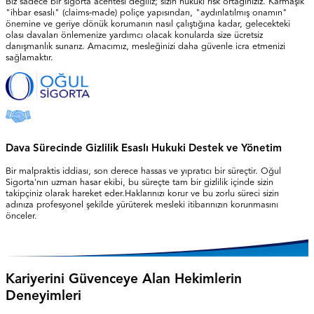
Biz sadece bir sigorta acentesi değiliz; sizin hukuki risk ortağınızız. Karmaşık
"ihbar esaslı" (claims-made) poliçe yapısından, "aydınlatılmış onamın"
önemine ve geriye dönük korumanın nasıl çalıştığına kadar, gelecekteki
olası davaları önlemenize yardımcı olacak konularda size ücretsiz
danışmanlık sunarız. Amacımız, mesleğinizi daha güvenle icra etmenizi
sağlamaktır.
Dava Sürecinde Gizlilik Esaslı Hukuki Destek ve Yönetim
Bir malpraktis iddiası, son derece hassas ve yıpratıcı bir süreçtir. Oğul
Sigorta'nın uzman hasar ekibi, bu süreçte tam bir gizlilik içinde sizin
takipçiniz olarak hareket eder.Haklarınızı korur ve bu zorlu süreci sizin
adınıza profesyonel şekilde yürüterek mesleki itibarınızın korunmasını
önceler.
Kariyerini Güvenceye Alan Hekimlerin
Deneyimleri