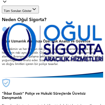
Tüm Soruları Göster
Neden Oğul Sigorta?
Tıbbi Uzmanlık Alanınıza Özel Risk Analizi ve Güvence
Her hekimin ve her branşın risk profili farklıdır. Bir cerrahın riskiyle bir aile
hekiminin riski aynı değildir. Oğul Sigorta'nın uzmanları, tıbbi uzmanlık
alanınızı (branşınızı), çalışma şeklinizi (muayenehane, hastane vb.) ve hasta
yoğunluğunuzu analiz eder. Size, mesleki pratiğinize tam uygun teminatları
ve doğru limitleri içeren bir poliçe tasarlar.
"İhbar Esaslı" Poliçe ve Hukuki Süreçlerde Ücretsiz
Danışmanlık