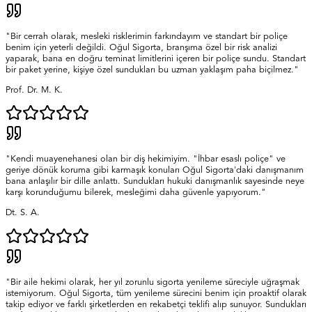
"Bir cerrah olarak, mesleki risklerimin farkındayım ve standart bir poliçe
benim için yeterli değildi. Oğul Sigorta, branşıma özel bir risk analizi
yaparak, bana en doğru teminat limitlerini içeren bir poliçe sundu. Standart
bir paket yerine, kişiye özel sundukları bu uzman yaklaşım paha biçilmez."
Prof. Dr. M. K.
"Kendi muayenehanesi olan bir diş hekimiyim. "İhbar esaslı poliçe" ve
geriye dönük koruma gibi karmaşık konuları Oğul Sigorta'daki danışmanım
bana anlaşılır bir dille anlattı. Sundukları hukuki danışmanlık sayesinde neye
karşı korunduğumu bilerek, mesleğimi daha güvenle yapıyorum."
Dt. S. A.
"Bir aile hekimi olarak, her yıl zorunlu sigorta yenileme süreciyle uğraşmak
istemiyorum. Oğul Sigorta, tüm yenileme sürecini benim için proaktif olarak
takip ediyor ve farklı şirketlerden en rekabetçi teklifi alıp sunuyor. Sundukları