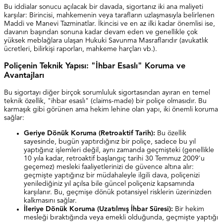
Bu iddialar sonucu açılacak bir davada, sigortanız iki ana maliyeti
karşılar: Birincisi, mahkemenin veya tarafların uzlaşmasıyla belirlenen
Maddi ve Manevi Tazminatlar. İkincisi ve en az ilki kadar önemlisi ise,
davanın başından sonuna kadar devam eden ve genellikle çok
yüksek meblağlara ulaşan Hukuki Savunma Masraflarıdır (avukatlık
ücretleri, bilirkişi raporları, mahkeme harçları vb.).
Poliçenin Teknik Yapısı: "İhbar Esaslı" Koruma ve
Avantajları
Bu sigortayı diğer birçok sorumluluk sigortasından ayıran en temel
teknik özellik, "ihbar esaslı" (claims-made) bir poliçe olmasıdır. Bu
karmaşık gibi görünen ama hekim lehine olan yapı, iki önemli koruma
sağlar:
Geriye Dönük Koruma (Retroaktif Tarih):
Bu özellik
sayesinde, bugün yaptırdığınız bir poliçe, sadece bu yıl
yaptığınız işlemleri değil, aynı zamanda geçmişteki (genellikle
10 yıla kadar, retroaktif başlangıç tarihi 30 Temmuz 2009'u
geçemez) mesleki faaliyetlerinizi de güvence altına alır:
geçmişte yaptığınız bir müdahaleyle ilgili dava, poliçenizi
yenilediğiniz yıl açılsa bile güncel poliçeniz kapsamında
karşılanır. Bu, geçmişe dönük potansiyel risklerin üzerinizden
kalkmasını sağlar.
İleriye Dönük Koruma (Uzatılmış İhbar Süresi):
Bir hekim
mesleği bıraktığında veya emekli olduğunda, geçmişte yaptığı