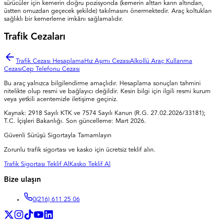
sürücüler için kemerin doğru pozisyonda (kemerin alttan karın altından,
üstten omuzdan geçecek şekilde) takılmasını önermektedir. Araç koltukları
sağlıklı bir kemerleme imkânı sağlamalıdır.
Trafik Cezaları
Trafik Cezası Hesaplama
Hız Aşımı Cezası
Alkollü Araç Kullanma
Cezası
Cep Telefonu Cezası
Bu araç yalnızca bilgilendirme amaçlıdır. Hesaplama sonuçları tahmini
nitelikte olup resmi ve bağlayıcı değildir. Kesin bilgi için ilgili resmi kurum
veya yetkili acentemizle iletişime geçiniz.
Kaynak:
2918 Sayılı KTK ve 7574 Sayılı Kanun (R.G. 27.02.2026/33181);
T.C. İçişleri Bakanlığı
. Son güncelleme:
Mart 2026
.
Güvenli Sürüşü Sigortayla Tamamlayın
Zorunlu trafik sigortası ve kasko için ücretsiz teklif alın.
Trafik Sigortası Teklif Al
Kasko Teklif Al
Bize ulaşın
0
(216) 611 25 06