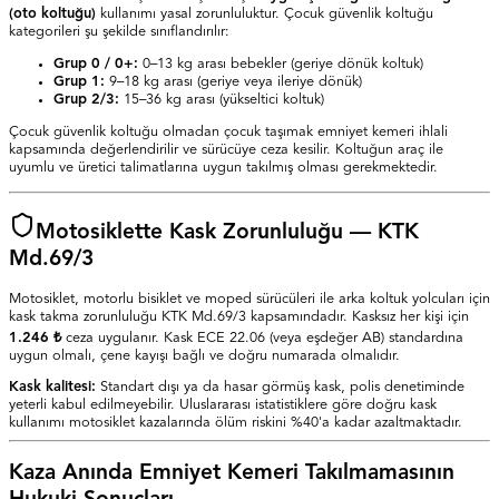
(oto koltuğu)
kullanımı yasal zorunluluktur. Çocuk güvenlik koltuğu
kategorileri şu şekilde sınıflandırılır:
Grup 0 / 0+:
0–13 kg arası bebekler (geriye dönük koltuk)
Grup 1:
9–18 kg arası (geriye veya ileriye dönük)
Grup 2/3:
15–36 kg arası (yükseltici koltuk)
Çocuk güvenlik koltuğu olmadan çocuk taşımak emniyet kemeri ihlali
kapsamında değerlendirilir ve sürücüye ceza kesilir. Koltuğun araç ile
uyumlu ve üretici talimatlarına uygun takılmış olması gerekmektedir.
Motosiklette Kask Zorunluluğu — KTK
Md.69/3
Motosiklet, motorlu bisiklet ve moped sürücüleri ile arka koltuk yolcuları için
kask takma zorunluluğu KTK Md.69/3 kapsamındadır. Kasksız her kişi için
1.246 ₺
ceza uygulanır. Kask ECE 22.06 (veya eşdeğer AB) standardına
uygun olmalı, çene kayışı bağlı ve doğru numarada olmalıdır.
Kask kalitesi:
Standart dışı ya da hasar görmüş kask, polis denetiminde
yeterli kabul edilmeyebilir. Uluslararası istatistiklere göre doğru kask
kullanımı motosiklet kazalarında ölüm riskini %40'a kadar azaltmaktadır.
Kaza Anında Emniyet Kemeri Takılmamasının