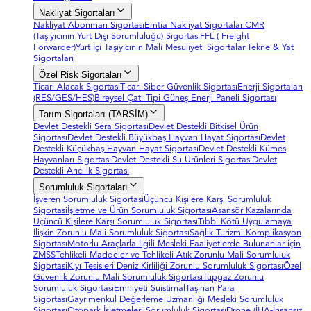
Nakliyat Sigortaları
Nakliyat Abonman Sigortası
Emtia Nakliyat Sigortaları
CMR
(Taşıyıcının Yurt Dışı Sorumluluğu) Sigortası
FFL ( Freight
Forwarder)
Yurt İçi Taşıyıcının Mali Mesuliyeti Sigortaları
Tekne & Yat
Sigortaları
Özel Risk Sigortaları
Ticari Alacak Sigortası
Ticari Siber Güvenlik Sigortası
Enerji Sigortaları
(RES/GES/HES)
Bireysel Çatı Tipi Güneş Enerji Paneli Sigortası
Tarım Sigortaları (TARSİM)
Devlet Destekli Sera Sigortası
Devlet Destekli Bitkisel Ürün
Sigortası
Devlet Destekli Büyükbaş Hayvan Hayat Sigortası
Devlet
Destekli Küçükbaş Hayvan Hayat Sigortası
Devlet Destekli Kümes
Hayvanları Sigortası
Devlet Destekli Su Ürünleri Sigortası
Devlet
Destekli Arıcılık Sigortası
Sorumluluk Sigortaları
İşveren Sorumluluk Sigortasi
Üçüncü Kişilere Karşı Sorumluluk
Sigortasi
İşletme ve Ürün Sorumluluk Sigortası
Asansör Kazalarında
Üçüncü Kişilere Karşı Sorumluluk Sigortası
Tıbbi Kötü Uygulamaya
İlişkin Zorunlu Mali Sorumluluk Sigortası
Sağlık Turizmi Komplikasyon
Sigortası
Motorlu Araçlarla İlgili Mesleki Faaliyetlerde Bulunanlar için
ZMSS
Tehlikeli Maddeler ve Tehlikeli Atık Zorunlu Mali Sorumluluk
Sigortasi
Kıyı Tesisleri Deniz Kirliliği Zorunlu Sorumluluk Sigortası
Özel
Güvenlik Zorunlu Mali Sorumluluk Sigortası
Tüpgaz Zorunlu
Sorumluluk Sigortası
Emniyeti Suistimal
Taşınan Para
Sigortası
Gayrimenkul Değerleme Uzmanlığı Mesleki Sorumluluk
Sigortası
Otopark İşletmeleri Sorumluluk Sigortası
Drone (İHA-İnsansız