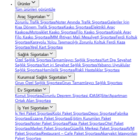
Ürünler
Tüm ürünleri görüntüle
Araç Sigortaları
Zorunlu Trafik Sigortası
Noter Anında Trafik Sigortası
Galeriler İçin
Kısa Dönem Trafik Sigortası
Kasko Sigortası
Elektrikli Araç
Kaskosu
Motosiklet Kasko Sigortası
Filo Kasko Sigortası
Kiralık Araç
Filo Kasko Sigortası
İMM (İhtiyari Mali Mesuliyet) Sigortası
Ferdi Koltuk
Sigortası
Karayolu Yolcu Taşımacılığı Zorunlu Koltuk Ferdi Kaza
Sigortası
Yeşil Kart Sigortası
Sağlık Sigortaları
Özel Sağlık Sigortası
Tamamlayıcı Sağlık Sigortası
Yurt Dışı Seyahat
Sağlık Sigortası
Yurt içi Seyahat Sağlık Sigortası
Yabancı Uyruklular
Sağlık Sigortası
Hamilelik Sigortası
Riskli Hastalıklar Sigortası
Kurumsal Sağlık Sigortaları
Grup Özel Sağlık Sigortası
Grup Tamamlayıcı Sağlık Sigortası
Ev Sigortaları
Konut Sigortası
Zorunlu Deprem Sigortasi (DASK)
Site/Apartman
Ortak Alan Sigortası
İş Yeri Sigortaları
İş Yeri Paket Sigortasi
Kobi Paket Sigortası
Depo Sigortası
Fabrika
Sigortası
Eczane Paket Sigortası
Eğitim Kurumları Paket
Sigortası
Noter Paket Sigortası
Plaza Paket Sigortası
Otel Paket
Sigortası
Market Paket Sigortası
Güzellik Merkezi Paket Sigortası
AVM
Paket Sigortası
Restaurant – Cafe Paket Sigortası
Akaryakıt İstasyonları
Paket Sigortası