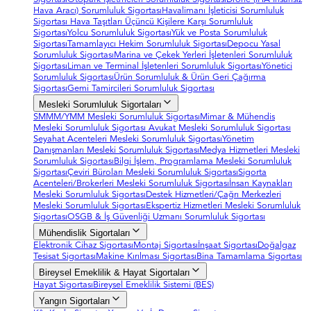
Hava Aracı) Sorumluluk Sigortası
Havalimanı İşleticisi Sorumluluk
Sigortası
Hava Taşıtları Üçüncü Kişilere Karşı Sorumluluk
Sigortası
Yolcu Sorumluluk Sigortası
Yük ve Posta Sorumluluk
Sigortası
Tamamlayıcı Hekim Sorumluluk Sigortası
Depocu Yasal
Sorumluluk Sigortası
Marina ve Çekek Yerleri İşletenleri Sorumluluk
Sigortası
Liman ve Terminal İşletenleri Sorumluluk Sigortası
Yönetici
Sorumluluk Sigortası
Ürün Sorumluluk & Ürün Geri Çağırma
Sigortası
Gemi Tamircileri Sorumluluk Sigortası
Mesleki Sorumluluk Sigortaları
SMMM/YMM Mesleki Sorumluluk Sigortası
Mimar & Mühendis
Mesleki Sorumluluk Sigortası
Avukat Mesleki Sorumluluk Sigortası
Seyahat Acenteleri Mesleki Sorumluluk Sigortası
Yönetim
Danışmanları Mesleki Sorumluluk Sigortası
Medya Hizmetleri Mesleki
Sorumluluk Sigortası
Bilgi İşlem, Programlama Mesleki Sorumluluk
Sigortası
Çeviri Büroları Mesleki Sorumluluk Sigortası
Sigorta
Acenteleri/Brokerleri Mesleki Sorumluluk Sigortası
İnsan Kaynakları
Mesleki Sorumluluk Sigortası
Destek Hizmetleri/Çağrı Merkezleri
Mesleki Sorumluluk Sigortası
Ekspertiz Hizmetleri Mesleki Sorumluluk
Sigortası
OSGB & İş Güvenliği Uzmanı Sorumluluk Sigortası
Mühendislik Sigortaları
Elektronik Cihaz Sigortası
Montaj Sigortası
İnşaat Sigortası
Doğalgaz
Tesisat Sigortası
Makine Kırılması Sigortası
Bina Tamamlama Sigortası
Bireysel Emeklilik & Hayat Sigortaları
Hayat Sigortası
Bireysel Emeklilik Sistemi (BES)
Yangın Sigortaları