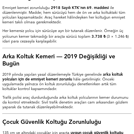
Emniyet kemeri zorunluluğu
2918 Sayılı KTK'nın 69. maddesi
ile
düzenlenmiştir. Madde; hem sürücüyü hem de ön ve arka koltuktaki tüm
yolcuları kapsamaktadır. Araç hareket hâlindeyken her koltuğun emniyet
kemeri takılı olması gerekmektedir.
Her kemersiz yolcu için sürücüye ayrı bir tutanak düzenlenir. Örneğin üç
yolcunun kemer takmadığı bir araçta sürücü toplam
3.738 ₺
(3 ×
1.246 ₺
)
idari para cezasıyla karşılaşabilir.
Arka Koltuk Kemeri — 2019 Değişikliği ve
Bugün
2019 yılında yapılan yasal düzenlemeyle Türkiye genelinde
arka koltuk
yolcuları için de emniyet kemeri zorunlu
hâle getirilmiştir. Önceki
uygulamada yalnızca ön koltuk zorunluluğu denetlenirken artık tüm
koltuklar kontrol kapsamındadır.
Trafik polisi araç durdurduğunda arka koltuk yolcularının kemer durumunu
da kontrol etmektedir. Sivil trafik denetim araçları cam arkasından gözlem
yaparak da tutanak düzenleyebilmektedir.
Çocuk Güvenlik Koltuğu Zorunluluğu
135 cm ve altındaki çocuklar için araçta
uygun çocuk güvenlik koltuğu