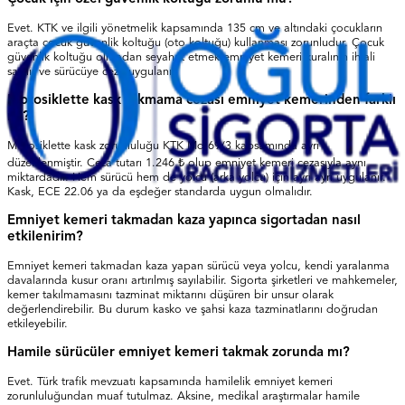
Evet. KTK ve ilgili yönetmelik kapsamında 135 cm ve altındaki çocukların
araçta çocuk güvenlik koltuğu (oto koltuğu) kullanması zorunludur. Çocuk
güvenlik koltuğu olmadan seyahat etmek emniyet kemeri kuralının ihlali
sayılır ve sürücüye ceza uygulanır.
Motosiklette kask takmama cezası emniyet kemerinden farklı
mı?
Motosiklette kask zorunluluğu KTK Md.69/3 kapsamında ayrı
düzenlenmiştir. Ceza tutarı 1.246 ₺ olup emniyet kemeri cezasıyla aynı
miktardadır. Hem sürücü hem de yolcu (arka yolcu) için ayrı ayrı uygulanır.
Kask, ECE 22.06 ya da eşdeğer standarda uygun olmalıdır.
Emniyet kemeri takmadan kaza yapınca sigortadan nasıl
etkilenirim?
Emniyet kemeri takmadan kaza yapan sürücü veya yolcu, kendi yaralanma
davalarında kusur oranı artırılmış sayılabilir. Sigorta şirketleri ve mahkemeler,
kemer takılmamasını tazminat miktarını düşüren bir unsur olarak
değerlendirebilir. Bu durum kasko ve şahsi kaza tazminatlarını doğrudan
etkileyebilir.
Hamile sürücüler emniyet kemeri takmak zorunda mı?
Evet. Türk trafik mevzuatı kapsamında hamilelik emniyet kemeri
zorunluluğundan muaf tutulmaz. Aksine, medikal araştırmalar hamile