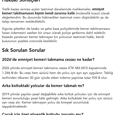
Hukuki Sonuçları
Trafik kazası sonrası açılan tazminat davalarında mahkemeler,
emniyet
kemeri takılmamasını kişinin kendi zararına katkı
(müterafik kusur) olarak
değerlendirir. Bu durumda hükmedilen tazminat oranı düşürülebilir ya da
talep tamamen reddedilebilir.
Sigorta şirketleri de kasko ve şahsi kaza poliçelerinde kemer takılmamasını
hasar ödemesini azaltan bir unsur olarak poliçe şartlarına dahil edebilir.
Kazada yaralanan kemer takmayan bir yolcunun tazminat hakkı, kendi
kusurunun yüzdesi oranında kesilebilir.
Sık Sorulan Sorular
2026'de emniyet kemeri takmama cezası ne kadar?
2026 yılında emniyet kemeri takmama cezası KTK Md.69/2 kapsamında
1.246 ₺'dir. Bu ceza hem sürücü hem de yolcu için ayrı ayrı uygulanır. Tebliğ
tarihinden itibaren 30 gün içinde erken ödeme yapılırsa tutar 935 ₺ olur.
Arka koltuktaki yolcular da kemer takmalı mı?
2019 yılında yapılan yasal değişiklikle arka koltuk yolcuları için de emniyet
kemeri zorunluluğu yasal hâle gelmiştir. Arka koltuktaki her yolcu için sürücü
ayrı ceza alır. Kemer takmayan yolcu da bireysel sorumluluk
taşıyabilmektedir.
Çocuk için özel güvenlik koltuğu zorunlu mu?