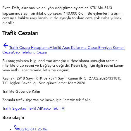
Evet. Drift, akrobasi ve ani yön değiştirme eylemleri KTK Md.51/3
kapsamında ayrı bir ihlal olup cezası 140.000 ₺'dir. Bu eylemler hız aşımı
cezasıyla birlikte uygulanabilir; dolayısıyla toplam ceza çok daha yüksek
olabilir.
Trafik Cezaları
Trafik Cezası Hesaplama
Alkollü Araç Kullanma Cezası
Emniyet Kemeri
Cezası
Cep Telefonu Cezası
Bu araç yalnızca bilgilendirme amaçlıdır. Hesaplama sonuçları tahmini
nitelikte olup resmi ve bağlayıcı değildir. Kesin bilgi için ilgili resmi kurum
veya yetkili acentemizle iletişime geçiniz.
Kaynak:
2918 Sayılı KTK ve 7574 Sayılı Kanun (R.G. 27.02.2026/33181);
T.C. İçişleri Bakanlığı
. Son güncelleme:
Mart 2026
.
Trafikte Güvende Kalın
Zorunlu trafik sigortası ve kasko için ücretsiz teklif alın.
Trafik Sigortası Teklif Al
Kasko Teklif Al
Bize ulaşın
0
(216) 611 25 06