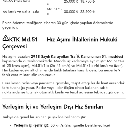
56–65 km/s fazla
25.000 ₺
18.750 ₺
c
Md.51/1-
66 km/s ve daha fazla
30.000 ₺
22.500 ₺
c
Erken ödeme: tebliğden itibaren
30
gün içinde yapılan ödemelerde
geçerlidir.
KTK Md.51 — Hız Aşımı İhlallerinin Hukuki
Çerçevesi
Hız aşımı cezaları
2918 Sayılı Karayolları Trafik Kanunu'nun 51. maddesi
kapsamında düzenlenmektedir. Madde üç kademeye ayrılmıştır: Md.51/1-a
(6–25 km/s aşım), Md.51/1-b (26–45 km/s) ve Md.51/1-c (46 km/s ve üzeri).
Her kademedeki alt dilimler de farklı tutarlara karşılık gelir; bu nedenle 9
farklı ceza miktarı söz konusudur.
Ceza kesen polis veya jandarma görevlisi, tespit ettiği hız ile limit arasındaki
farkı tutanağa yazar. Radar veya lidar ölçüm cihazı kullanan sabit
noktalarda ise tutanak otomatik kesilir ve tescil adresine tebligat gönderilir.
Yerleşim İçi ve Yerleşim Dışı Hız Sınırları
Türkiye'de genel hız sınırları şu şekilde belirlenmiştir:
Yerleşim içi (şehir içi):
50 km/s (aksi işaretle belirtilmedikçe)