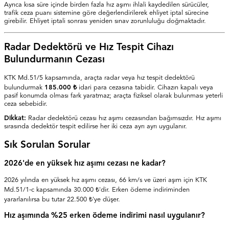
Ayrıca kısa süre içinde birden fazla hız aşımı ihlali kaydedilen sürücüler,
trafik ceza puanı sistemine göre değerlendirilerek ehliyet iptal sürecine
girebilir. Ehliyet iptali sonrası yeniden sınav zorunluluğu doğmaktadır.
Radar Dedektörü ve Hız Tespit Cihazı
Bulundurmanın Cezası
KTK Md.51/5 kapsamında, araçta radar veya hız tespit dedektörü
bulundurmak
185.000 ₺
idari para cezasına tabidir. Cihazın kapalı veya
pasif konumda olması fark yaratmaz; araçta fiziksel olarak bulunması yeterli
ceza sebebidir.
Dikkat:
Radar dedektörü cezası hız aşımı cezasından bağımsızdır. Hız aşımı
sırasında dedektör tespit edilirse her iki ceza ayrı ayrı uygulanır.
Sık Sorulan Sorular
2026'de en yüksek hız aşımı cezası ne kadar?
2026 yılında en yüksek hız aşımı cezası, 66 km/s ve üzeri aşım için KTK
Md.51/1-c kapsamında 30.000 ₺'dir. Erken ödeme indiriminden
yararlanılırsa bu tutar 22.500 ₺'ye düşer.
Hız aşımında %25 erken ödeme indirimi nasıl uygulanır?