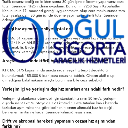
Trafik cezanız tebliğ edildikten sonra 30 gün içinde ödeme yaparsanız ceza
tutarı üzerinden %25 indirim uygulanır. Bu indirim 7258 Sayılı Kabahatler
Kanunu'nun 17. maddesi gereği uygulanmakta olup ceza makbuzunda tam
tutar yazılsa dahi 30 gün içinde ödeme yapılırsa indirimli tutar üzerinden
ödeme yapılır.
Hangi hız aşımında ehliyet iptal edilir?
KTK Md.51 kapsamında hız sınırını 30 km/s veya daha fazla aşan sürücüler
(Md.51/1-b ve Md.51/1-c kademeleri) için ehliyete geçici el koyma işlemi
uygulanabilir. Birden fazla ihlalde veya tehlikeli derecedeki aşımlarda idare
mahkemesi kararıyla ehliyet iptal süreci başlatılabilir.
Araçta radar dedektörü bulundurmanın cezası nedir?
KTK Md.51/5 kapsamında araçta radar veya hız tespit dedektörü
bulundurmak 185.000 ₺ idari para cezasına tabidir. Cihazın aktif olup
olmadığına bakılmaksızın araçta bulunması bile ceza sebebidir.
Yerleşim içi ve yerleşim dışı hız sınırları arasındaki fark nedir?
Yerleşim içi alanlarda otomobil için standart hız sınırı 50 km/s, yerleşim
dışında ise 90 km/s, otoyolda 120 km/s'dir. Ceza tutarları km/s bazında
fazladan aşım miktarına göre belirlenir; sınırın altındaki baz hız değil,
belirlenen limitin ne kadar üzerinde kalındığı esas alınır.
Drift ve akrobasi hareketi yapmanın cezası hız aşımından
farklı mı?