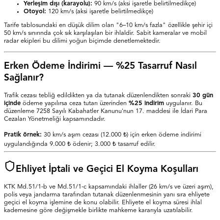
Yerleşim dışı (karayolu):
90 km/s (aksi işaretle belirtilmedikçe)
Otoyol:
120 km/s (aksi işaretle belirtilmedikçe)
Tarife tablosundaki en düşük dilim olan "6–10 km/s fazla" özellikle şehir içi
50 km/s sınırında çok sık karşılaşılan bir ihlaldir. Sabit kameralar ve mobil
radar ekipleri bu dilimi yoğun biçimde denetlemektedir.
Erken Ödeme İndirimi — %
25
Tasarruf Nasıl
Sağlanır?
Trafik cezası tebliğ edildikten ya da tutanak düzenlendikten sonraki
30
gün
içinde
ödeme yapılırsa ceza tutarı üzerinden
%
25
indirim
uygulanır. Bu
düzenleme 7258 Sayılı Kabahatler Kanunu'nun 17. maddesi ile İdari Para
Cezaları Yönetmeliği kapsamındadır.
Pratik örnek:
30 km/s aşım cezası (
12.000 ₺
) için erken ödeme indirimi
uygulandığında
9.000 ₺
ödenir;
3.000 ₺
tasarruf edilir.
Ehliyet İptali ve Geçici El Koyma Koşulları
KTK Md.51/1-b ve Md.51/1-c kapsamındaki ihlaller (26 km/s ve üzeri aşım),
polis veya jandarma tarafından tutanak düzenlenmesinin yanı sıra ehliyete
geçici el koyma işlemine de konu olabilir. Ehliyete el koyma süresi ihlal
kademesine göre değişmekle birlikte mahkeme kararıyla uzatılabilir.