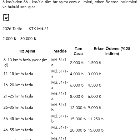
6 km/s'den 66+ km/s'e tüm hız aşımı ceza dilimleri, erken ödeme indirimleri
ve hukuki sonuçlar.
2026
Tarife — KTK Md.51
2.000 ₺
–
30.000 ₺
Tam
Erken Ödeme
(%
25
Hız Aşımı
Madde
Ceza
indirim)
6–10 km/s fazla (yerleşim
Md.51/1-
2.000 ₺
1.500 ₺
içi)
a
Md.51/1-
11–15 km/s fazla
4.000 ₺
3.000 ₺
a
Md.51/1-
16–20 km/s fazla
6.000 ₺
4.500 ₺
a
Md.51/1-
21–25 km/s fazla
8.000 ₺
6.000 ₺
a
Md.51/1-
26–35 km/s fazla
12.000 ₺
9.000 ₺
b
Md.51/1-
36–45 km/s fazla
15.000 ₺
11.250 ₺
b
Md.51/1-
46–55 km/s fazla
20.000 ₺
15.000 ₺
c
Md.51/1-