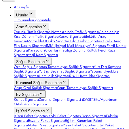
Anasayfa
Ürünler
Tüm ürünleri görüntüle
Araç Sigortaları
Zorunlu Trafik Sigortası
Noter Anında Trafik Sigortası
Galeriler İçin
Kısa Dönem Trafik Sigortası
Kasko Sigortası
Elektrikli Araç
Kaskosu
Motosiklet Kasko Sigortası
Filo Kasko Sigortası
Kiralık Araç
Filo Kasko Sigortası
İMM (İhtiyari Mali Mesuliyet) Sigortası
Ferdi Koltuk
Sigortası
Karayolu Yolcu Taşımacılığı Zorunlu Koltuk Ferdi Kaza
Sigortası
Yeşil Kart Sigortası
Sağlık Sigortaları
Özel Sağlık Sigortası
Tamamlayıcı Sağlık Sigortası
Yurt Dışı Seyahat
Sağlık Sigortası
Yurt içi Seyahat Sağlık Sigortası
Yabancı Uyruklular
Sağlık Sigortası
Hamilelik Sigortası
Riskli Hastalıklar Sigortası
Kurumsal Sağlık Sigortaları
Grup Özel Sağlık Sigortası
Grup Tamamlayıcı Sağlık Sigortası
Ev Sigortaları
Konut Sigortası
Zorunlu Deprem Sigortasi (DASK)
Site/Apartman
Ortak Alan Sigortası
İş Yeri Sigortaları
İş Yeri Paket Sigortasi
Kobi Paket Sigortası
Depo Sigortası
Fabrika
Sigortası
Eczane Paket Sigortası
Eğitim Kurumları Paket
Sigortası
Noter Paket Sigortası
Plaza Paket Sigortası
Otel Paket