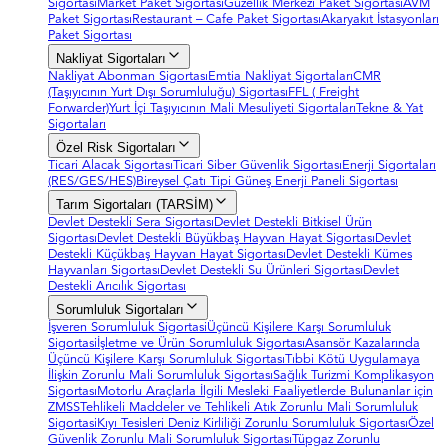
Sigortası
Market Paket Sigortası
Güzellik Merkezi Paket Sigortası
AVM
Paket Sigortası
Restaurant – Cafe Paket Sigortası
Akaryakıt İstasyonları
Paket Sigortası
Nakliyat Sigortaları
Nakliyat Abonman Sigortası
Emtia Nakliyat Sigortaları
CMR
(Taşıyıcının Yurt Dışı Sorumluluğu) Sigortası
FFL ( Freight
Forwarder)
Yurt İçi Taşıyıcının Mali Mesuliyeti Sigortaları
Tekne & Yat
Sigortaları
Özel Risk Sigortaları
Ticari Alacak Sigortası
Ticari Siber Güvenlik Sigortası
Enerji Sigortaları
(RES/GES/HES)
Bireysel Çatı Tipi Güneş Enerji Paneli Sigortası
Tarım Sigortaları (TARSİM)
Devlet Destekli Sera Sigortası
Devlet Destekli Bitkisel Ürün
Sigortası
Devlet Destekli Büyükbaş Hayvan Hayat Sigortası
Devlet
Destekli Küçükbaş Hayvan Hayat Sigortası
Devlet Destekli Kümes
Hayvanları Sigortası
Devlet Destekli Su Ürünleri Sigortası
Devlet
Destekli Arıcılık Sigortası
Sorumluluk Sigortaları
İşveren Sorumluluk Sigortasi
Üçüncü Kişilere Karşı Sorumluluk
Sigortasi
İşletme ve Ürün Sorumluluk Sigortası
Asansör Kazalarında
Üçüncü Kişilere Karşı Sorumluluk Sigortası
Tıbbi Kötü Uygulamaya
İlişkin Zorunlu Mali Sorumluluk Sigortası
Sağlık Turizmi Komplikasyon
Sigortası
Motorlu Araçlarla İlgili Mesleki Faaliyetlerde Bulunanlar için
ZMSS
Tehlikeli Maddeler ve Tehlikeli Atık Zorunlu Mali Sorumluluk
Sigortasi
Kıyı Tesisleri Deniz Kirliliği Zorunlu Sorumluluk Sigortası
Özel
Güvenlik Zorunlu Mali Sorumluluk Sigortası
Tüpgaz Zorunlu