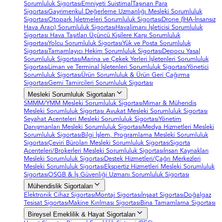
Sorumluluk Sigortası
Emniyeti Suistimal
Taşınan Para
Sigortası
Gayrimenkul Değerleme Uzmanlığı Mesleki Sorumluluk
Sigortası
Otopark İşletmeleri Sorumluluk Sigortası
Drone (İHA-İnsansız
Hava Aracı) Sorumluluk Sigortası
Havalimanı İşleticisi Sorumluluk
Sigortası
Hava Taşıtları Üçüncü Kişilere Karşı Sorumluluk
Sigortası
Yolcu Sorumluluk Sigortası
Yük ve Posta Sorumluluk
Sigortası
Tamamlayıcı Hekim Sorumluluk Sigortası
Depocu Yasal
Sorumluluk Sigortası
Marina ve Çekek Yerleri İşletenleri Sorumluluk
Sigortası
Liman ve Terminal İşletenleri Sorumluluk Sigortası
Yönetici
Sorumluluk Sigortası
Ürün Sorumluluk & Ürün Geri Çağırma
Sigortası
Gemi Tamircileri Sorumluluk Sigortası
Mesleki Sorumluluk Sigortaları
SMMM/YMM Mesleki Sorumluluk Sigortası
Mimar & Mühendis
Mesleki Sorumluluk Sigortası
Avukat Mesleki Sorumluluk Sigortası
Seyahat Acenteleri Mesleki Sorumluluk Sigortası
Yönetim
Danışmanları Mesleki Sorumluluk Sigortası
Medya Hizmetleri Mesleki
Sorumluluk Sigortası
Bilgi İşlem, Programlama Mesleki Sorumluluk
Sigortası
Çeviri Büroları Mesleki Sorumluluk Sigortası
Sigorta
Acenteleri/Brokerleri Mesleki Sorumluluk Sigortası
İnsan Kaynakları
Mesleki Sorumluluk Sigortası
Destek Hizmetleri/Çağrı Merkezleri
Mesleki Sorumluluk Sigortası
Ekspertiz Hizmetleri Mesleki Sorumluluk
Sigortası
OSGB & İş Güvenliği Uzmanı Sorumluluk Sigortası
Mühendislik Sigortaları
Elektronik Cihaz Sigortası
Montaj Sigortası
İnşaat Sigortası
Doğalgaz
Tesisat Sigortası
Makine Kırılması Sigortası
Bina Tamamlama Sigortası
Bireysel Emeklilik & Hayat Sigortaları