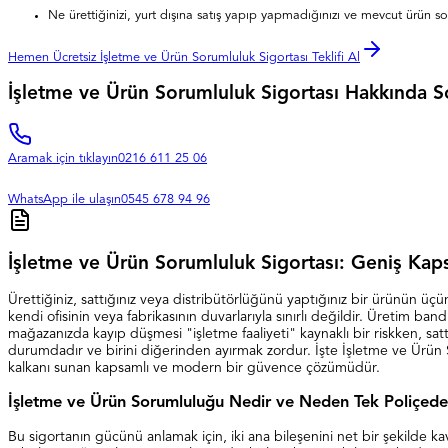
Ne ürettiğinizi, yurt dışına satış yapıp yapmadığınızı ve mevcut ürün so
Hemen Ücretsiz İşletme ve Ürün Sorumluluk Sigortası Teklifi Al
İşletme ve Ürün Sorumluluk Sigortası Hakkında So
Aramak için tıklayın
0216 611 25 06
WhatsApp ile ulaşın
0545 678 94 96
İşletme ve Ürün Sorumluluk Sigortası: Geniş Ka
Ürettiğiniz, sattığınız veya distribütörlüğünü yaptığınız bir ürünün üçü
kendi ofisinin veya fabrikasının duvarlarıyla sınırlı değildir. Üretim ba
mağazanızda kayıp düşmesi "işletme faaliyeti" kaynaklı bir riskken, sat
durumdadır ve birini diğerinden ayırmak zordur. İşte İşletme ve Ürün Sor
kalkanı sunan kapsamlı ve modern bir güvence çözümüdür.
İşletme ve Ürün Sorumluluğu Nedir ve Neden Tek Poliçede B
Bu sigortanın gücünü anlamak için, iki ana bileşenini net bir şekilde k