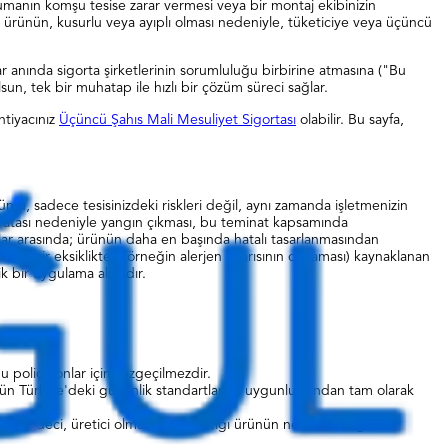
n dumanın komşu tesise zarar vermesi veya bir montaj ekibinizin
ir ürünün, kusurlu veya ayıplı olması nedeniyle, tüketiciye veya üçüncü
asar anında sigorta şirketlerinin sorumluluğu birbirine atmasına ("Bu
sun, tek bir muhatap ile hızlı bir çözüm süreci sağlar.
htiyacınız
Üçüncü Şahıs Mali Mesuliyet Sigortası
olabilir. Bu sayfa,
ümü, sadece tesisinizdeki riskleri değil, aynı zamanda işletmenizin
taj hatası nedeniyle yangın çıkması, bu teminat kapsamında
nlar arasında; ürünün daha en başında hatalı tasarlanmasından
daki bir eksiklikten (örneğin alerjen uyarısının olmaması) kaynaklanan
k bir uygulama alanıdır.
 poliçe onlar için vazgeçilmezdir.
rünün Türkiye'deki güvenlik standartlarına uygunluğundan tam olarak
Perakendeci, üretici olmasa bile, sattığı ürünün neden olduğu