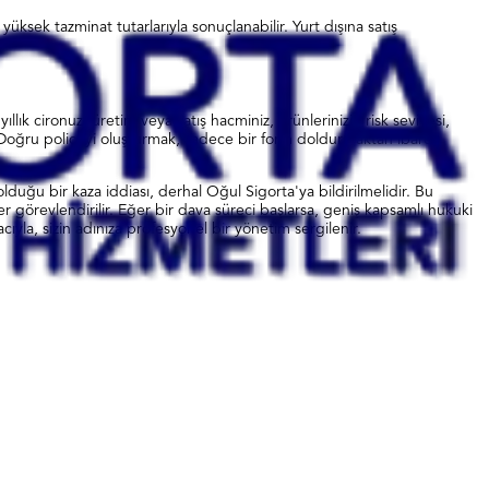
üksek tazminat tutarlarıyla sonuçlanabilir. Yurt dışına satış
ıllık cironuz, üretim veya satış hacminiz, ürünlerinizin risk seviyesi,
ir. Doğru poliçeyi oluşturmak, sadece bir form doldurmaktan ibaret
duğu bir kaza iddiası, derhal Oğul Sigorta'ya bildirilmelidir. Bu
ler görevlendirilir. Eğer bir dava süreci başlarsa, geniş kapsamlı hukuki
ıyla, sizin adınıza profesyonel bir yönetim sergilenir.