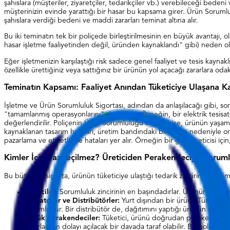
şahıslara (müşteriler, ziyaretçiler, tedarikçiler vb.) verebileceği bede
müşterinizin evinde yarattığı bir hasar bu kapsama girer. Ürün Sorumlulu
şahıslara verdiği bedeni ve maddi zararları teminat altına alır.
Bu iki teminatın tek bir poliçede birleştirilmesinin en büyük avantajı, ol
hasar işletme faaliyetinden değil, üründen kaynaklandı" gibi) neden olabi
Eğer işletmenizin karşılaştığı risk sadece genel faaliyet ve tesis kayna
özellikle ürettiğiniz veya sattığınız bir ürünün yol açacağı zararlara odak
Teminatın Kapsamı: Faaliyet Anından Tüketiciye Ulaşana 
İşletme ve Ürün Sorumluluk Sigortası, adından da anlaşılacağı gibi, sor
"tamamlanmış operasyonlarını" da kapsar. Örneğin, bir elektrik tesisatçı
değerlendirilir. Poliçenin Ürün Sorumluluğu bölümü ise, ürünün yaşam 
kaynaklanan tasarım hataları, üretim bandındaki bir sorun nedeniyle ort
pazarlama ve etiketleme hataları yer alır. Örneğin bir gıda üreticisi i
Kimler İçin Vazgeçilmez? Üreticiden Perakendeciye Sorumlu
Bu bütüncül sigorta, ürünün tüketiciye ulaştığı tedarik zincirindeki tüm p
Üreticiler:
Sorumluluk zincirinin en başındadırlar. Ürünün tasarı
İthalatçılar ve Distribütörler:
Yurt dışından bir ürünü Türkiye pa
sorumludur. Bir distribütör de, dağıtımını yaptığı ürünün neden o
Büyük Perakendeciler:
Tüketici, ürünü doğrudan perakendecinin 
zararlardan dolayı açılacak bir davada taraf olabilir. Bu poliçe, zin