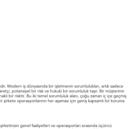
ridir. Modern iş dünyasında bir işletmenin sorumlulukları, artık sadece
etçi, potansiyel bir risk ve hukuki bir sorumluluk taşır. Bir müşterinin
klı bir risktir. Bu iki temel sorumluluk alanı, çoğu zaman iç içe geçmiş
 bir şirkete operasyonlarının her aşaması için geniş kapsamlı bir koruma
rketinizin genel faaliyetleri ve operasyonları sırasında üçüncü