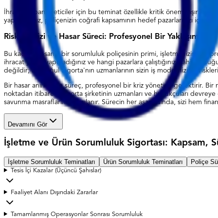
İhracat yapan üreticiler için bu teminat özellikle kritik önem taşır: bi
yapıyorsanız, poliçenizin coğrafi kapsamının hedef pazarlarınızı içerdi
Risk Analizi ve Hasar Süreci: Profesyonel Bir Yaklaşım
Bu kadar kapsamlı bir sorumluluk poliçesinin primi, işletmenizin risk profi
ihracat yapıp yapmadığınız ve hangi pazarlara çalıştığınız, sahip olduğ
değildir; bu, Oğul Sigorta'nın uzmanlarının sizin iş modelinizi ve riskler
Bir hasar anında ise süreç, profesyonel bir kriz yönetimi gerektirir. B
noktadan itibaren, sigorta şirketinin uzmanları ve hukukçuları devreye gi
savunma masraflarınız karşılanır. Sürecin her aşamasında, sizi hem fina
Devamını Gör
İşletme ve Ürün Sorumluluk Sigortası: Kapsam, Sü
İşletme Sorumluluk Teminatları
Ürün Sorumluluk Teminatları
Poliçe Sü
Tesis İçi Kazalar (Üçüncü Şahıslar)
Faaliyet Alanı Dışındaki Zararlar
Tamamlanmış Operasyonlar Sonrası Sorumluluk