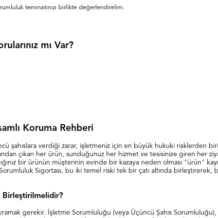
rumluluk teminatınızı birlikte değerlendirelim.
rularınız mı Var?
psamlı Koruma Rehberi
ncü şahıslara verdiği zarar, işletmeniz için en büyük hukuki risklerden bi
ndından çıkan her ürün, sunduğunuz her hizmet ve tesisinize giren her ziyar
tığınız bir ürünün müşterinin evinde bir kazaya neden olması "ürün" kayna
umluluk Sigortası, bu iki temel riski tek bir çatı altında birleştirerek,
irleştirilmelidir?
avramak gerekir. İşletme Sorumluluğu (veya Üçüncü Şahıs Sorumluluğu), şi