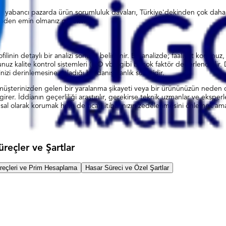
rçok yabancı pazarda ürün sorumluluk davaları, Türkiye'dekinden çok daha y
ğinden emin olmanız gerekir.
linin detaylı bir analizi sonucu belirlenir. Bu analizde; faaliyet konunuz, y
unuz kalite kontrol sistemleri (ISO vb.) gibi birçok faktör değerlendiril
inizi derinlemesine anladığı bir danışmanlık sürecidir.
ir müşterinizden gelen bir yaralanma şikayeti veya bir ürününüzün neden ol
rer. İddianın geçerliliği araştırılır, gerekirse teknik uzmanlar ve eksper
nsal olarak korumak hem de ticari itibarınızın zedelenmesini önlemek amac
reçler ve Şartlar
reçleri ve Prim Hesaplama
Hasar Süreci ve Özel Şartlar