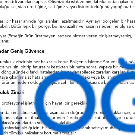
ni ve maddi zararları kapsar. Ofisinizdeki ıslak zemin, fabrikanızdan çıka
ğu ise, sizin ürettiğiniz, sattığınız veya distribütörlüğünü yaptığınız b
ası bir hasar anında "gri alanları" azaltmasıdır. Ayrı ayrı poliçeler, bir h
lir. Bütünleşik bir poliçe, bu riski azaltır ve hasarın nedeni ne olursa ol
klıysa (örneğin ürün üretmeyen, sadece hizmet veren bir işletmeyseniz), i
lanır.
Kadar Geniş Güvence
umluluk zincirinin her halkasını korur. Poliçenin İşletme Sorumluluğu böl
sının işini bitirip faturasını kestikten bir hafta sonra, yaptığı bir mon
döngüsündeki farklı hatalardan kaynaklanabilecek zararları karşılar. Bu
aya çıkan imalat hataları ve ürünün etiketindeki veya kullanma kılavuzun
çin, ürünün neden olduğu bir gıda zehirlenmesi vakası da bu teminatın tipi
luk Zinciri
rofesyonel işletmeler için hayati bir gerekliliktir.
mından imalatına kadar her aşamadan doğrudan sorumlu oldukları için, bu
zarına sokan bir ithalatçı, o ürünün "üreticisi" gibi kabul edilir ve o ü
lacağı zararlardan sorumlu tutulabilir.
rafından aldığı için, bir sorun anında ilk olarak satıcıyı muhatap alır. 
cirin tüm bu halkalarını koruma altına alır.