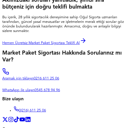
Aklınızdaki soruları yanıtladık, şimdi sıra
bütçeniz için doğru teklifi bulmakta
Bu içerik, 28 yıllık sigortacılık deneyimine sahip Oğul Sigorta uzmanları
tarafından, güncel yasal mevzuatlar ve işletmelerin merak ettiği sorular göz
önünde bulundurularak hazırlanmıştır. Amacımız, doğru ve anlaşılır bilgiyi
sizlere sunmaktır.
Hemen Ücretsiz Market Paket Sigortası Teklifi Al
Market Paket Sigortası Hakkında Sorularınız mı
Var?
Aramak için tıklayın
0216 611 25 06
WhatsApp ile ulaşın
0545 678 94 96
Bize ulaşın
0
(216) 611 25 06