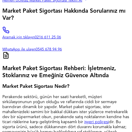
Hemen Ücretsiz Market Paket Sigortası Teklifi Al
Market Paket Sigortası Hakkında Sorularınız mı
Var?
Aramak için tıklayın
0216 611 25 06
WhatsApp ile ulaşın
0545 678 94 96
Market Paket Sigortası Rehberi: İşletmeniz,
Stoklarınız ve Emeğiniz Güvence Altında
Market Paket Sigortası Nedir?
Perakende sektörü, günün her saati hareketli, müşteri
sirkülasyonunun yoğun olduğu ve raflarında ciddi bir sermaye
barındıran dinamik bir yapıdır. Market paket sigortası, ister
mahallenizdeki samimi bir bakkal dükkanı ister yüzlerce metrekarelik
dev bir süpermarket olsun, perakende satış noktalarının kendine has
ticari risklerine karşı geliştirilmiş kapsamlı bir
işyeri poliçesi
dir. Bu
sigorta ürünü, sadece dükkanınızın dört duvarını korumakla kalmaz;
sermayenizin büyük kısmını bağladığınız raf stoklarınızı, yüksek