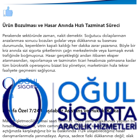
Ürün Bozulması ve Hasar Anında Hızlı Tazminat Süreci
Perakende sektöründe zaman, nakit demektir. Soğutucu dolaplarınızın
arızalanması sonucu bozulan gıdalar veya dükkanınızı su basması
durumunda, kepenklerin kapalı kaldığı her dakika zarar yazarsınız. Böyle bir
kriz anında sizi sigorta şirketlerinin çağrı merkezlerinde veya karmaşık evrak
trafiğinde boğmuyoruz. Hasar gerçekleştiği andan itibaren eksper
atanmasından, raporlamaya ve tazminatın ticari hesabınıza yatmasına kadar
tüm bürokratik operasyonu bizzat biz yönetiyor, marketinizin hızla tekrar
faaliyete geçmesini sağlıyoruz.
Esnafa Özel 7/24 Ulaşılabilir Asistans ve Hukuki Kalkan
Market işletmeciliği mesai saati tanımaz. Gece yarısı dükkanınıza yapılan bir
hırsızlık girişiminde, vitrin camınız kırıldığında veya sabah dükkanı
açtığınızda karşılaştığınız bir su baskınında 7/24 ulaşabileceğiniz hasar
danışmanlarımızla yanınızdayız. Ayrıca, sadece fiziki dükkanınızı değil; ıslak