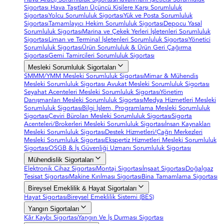
Sigortası
Hava Taşıtları Üçüncü Kişilere Karşı Sorumluluk
Sigortası
Yolcu Sorumluluk Sigortası
Yük ve Posta Sorumluluk
Sigortası
Tamamlayıcı Hekim Sorumluluk Sigortası
Depocu Yasal
Sorumluluk Sigortası
Marina ve Çekek Yerleri İşletenleri Sorumluluk
Sigortası
Liman ve Terminal İşletenleri Sorumluluk Sigortası
Yönetici
Sorumluluk Sigortası
Ürün Sorumluluk & Ürün Geri Çağırma
Sigortası
Gemi Tamircileri Sorumluluk Sigortası
Mesleki Sorumluluk Sigortaları
SMMM/YMM Mesleki Sorumluluk Sigortası
Mimar & Mühendis
Mesleki Sorumluluk Sigortası
Avukat Mesleki Sorumluluk Sigortası
Seyahat Acenteleri Mesleki Sorumluluk Sigortası
Yönetim
Danışmanları Mesleki Sorumluluk Sigortası
Medya Hizmetleri Mesleki
Sorumluluk Sigortası
Bilgi İşlem, Programlama Mesleki Sorumluluk
Sigortası
Çeviri Büroları Mesleki Sorumluluk Sigortası
Sigorta
Acenteleri/Brokerleri Mesleki Sorumluluk Sigortası
İnsan Kaynakları
Mesleki Sorumluluk Sigortası
Destek Hizmetleri/Çağrı Merkezleri
Mesleki Sorumluluk Sigortası
Ekspertiz Hizmetleri Mesleki Sorumluluk
Sigortası
OSGB & İş Güvenliği Uzmanı Sorumluluk Sigortası
Mühendislik Sigortaları
Elektronik Cihaz Sigortası
Montaj Sigortası
İnşaat Sigortası
Doğalgaz
Tesisat Sigortası
Makine Kırılması Sigortası
Bina Tamamlama Sigortası
Bireysel Emeklilik & Hayat Sigortaları
Hayat Sigortası
Bireysel Emeklilik Sistemi (BES)
Yangın Sigortaları
Kâr Kaybı Sigortası
Yangın Ve İş Durması Sigortası