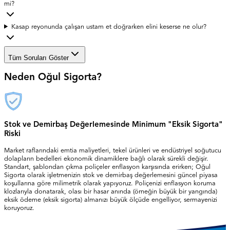
mi?
Kasap reyonunda çalışan ustam et doğrarken elini keserse ne olur?
Tüm Soruları Göster
Neden Oğul Sigorta?
Stok ve Demirbaş Değerlemesinde Minimum "Eksik Sigorta"
Riski
Market raflarındaki emtia maliyetleri, tekel ürünleri ve endüstriyel soğutucu
dolapların bedelleri ekonomik dinamiklere bağlı olarak sürekli değişir.
Standart, şablondan çıkma poliçeler enflasyon karşısında erirken; Oğul
Sigorta olarak işletmenizin stok ve demirbaş değerlemesini güncel piyasa
koşullarına göre milimetrik olarak yapıyoruz. Poliçenizi enflasyon koruma
klozlarıyla donatarak, olası bir hasar anında (örneğin büyük bir yangında)
eksik ödeme (eksik sigorta) almanızı büyük ölçüde engelliyor, sermayenizi
koruyoruz.