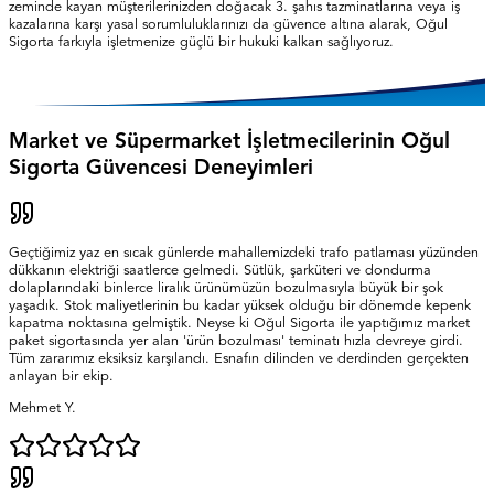
zeminde kayan müşterilerinizden doğacak 3. şahıs tazminatlarına veya iş
kazalarına karşı yasal sorumluluklarınızı da güvence altına alarak, Oğul
Sigorta farkıyla işletmenize güçlü bir hukuki kalkan sağlıyoruz.
Market ve Süpermarket İşletmecilerinin Oğul
Sigorta Güvencesi Deneyimleri
Geçtiğimiz yaz en sıcak günlerde mahallemizdeki trafo patlaması yüzünden
dükkanın elektriği saatlerce gelmedi. Sütlük, şarküteri ve dondurma
dolaplarındaki binlerce liralık ürünümüzün bozulmasıyla büyük bir şok
yaşadık. Stok maliyetlerinin bu kadar yüksek olduğu bir dönemde kepenk
kapatma noktasına gelmiştik. Neyse ki Oğul Sigorta ile yaptığımız market
paket sigortasında yer alan 'ürün bozulması' teminatı hızla devreye girdi.
Tüm zararımız eksiksiz karşılandı. Esnafın dilinden ve derdinden gerçekten
anlayan bir ekip.
Mehmet Y.