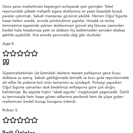
Gece yarısı marketimizin kepengini zorlayarak içeri girmişler. Tekel
reyonundaki yüksek maliyetli sigara stoklarımız ve yazar kasadaki bozuk
paralar çalınmıştı. Sabah manzarayı görünce yıkıldık. Hemen Oğul Sigorta
hasar hattını aradık, anında yönlendirme yaptılar. Hırsızlık ve emtia
teminatımız sayesinde çalınan stoklarımızın güncel alış faturası üzerinden
bedeli hızla hesabımıza yattı ve dükkanı hiç beklemeden yeniden eksiksiz
şekilde açabildik. Kriz anında yanımızda dağ gibi durdular.
Ayşe K.
Süpermarketimizin üst katındaki dairenin tesisatı patlayınca gece boyu
dükkana su sızmış. Sabah geldiğimizde temizlik ve kuru gıda reyonlarındaki
alt raflar ile yüzlerce koli ürün tamamen su içindeydi. Poliçeyi yaparken
Oğul Sigorta uzmanları stok bedelimizi enflasyona göre çok doğru
belirlemişti. Bu sayede hiçbir "eksik sigorta" mağduriyeti yaşamadık. Dahili
su teminatıyla hem hasar gören raflarımız yenilendi hem de çöpe giden
mallarımızın bedeli kuruşu kuruşuna ödendi.
Rıdvan S.