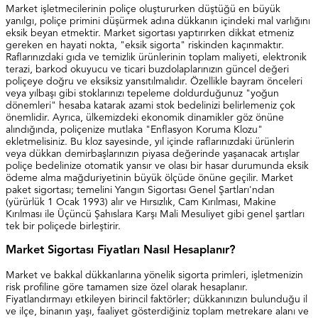
Market işletmecilerinin poliçe oluştururken düştüğü en büyük
yanılgı, poliçe primini düşürmek adına dükkanın içindeki mal varlığını
eksik beyan etmektir. Market sigortası yaptırırken dikkat etmeniz
gereken en hayati nokta, "eksik sigorta" riskinden kaçınmaktır.
Raflarınızdaki gıda ve temizlik ürünlerinin toplam maliyeti, elektronik
terazi, barkod okuyucu ve ticari buzdolaplarınızın güncel değeri
poliçeye doğru ve eksiksiz yansıtılmalıdır. Özellikle bayram önceleri
veya yılbaşı gibi stoklarınızı tepeleme doldurduğunuz "yoğun
dönemleri" hesaba katarak azami stok bedelinizi belirlemeniz çok
önemlidir. Ayrıca, ülkemizdeki ekonomik dinamikler göz önüne
alındığında, poliçenize mutlaka "Enflasyon Koruma Klozu"
ekletmelisiniz. Bu kloz sayesinde, yıl içinde raflarınızdaki ürünlerin
veya dükkan demirbaşlarınızın piyasa değerinde yaşanacak artışlar
poliçe bedelinize otomatik yansır ve olası bir hasar durumunda eksik
ödeme alma mağduriyetinin büyük ölçüde önüne geçilir. Market
paket sigortası; temelini Yangın Sigortası Genel Şartları'ndan
(yürürlük 1 Ocak 1993) alır ve Hırsızlık, Cam Kırılması, Makine
Kırılması ile Üçüncü Şahıslara Karşı Mali Mesuliyet gibi genel şartları
tek bir poliçede birleştirir.
Market Sigortası Fiyatları Nasıl Hesaplanır?
Market ve bakkal dükkanlarına yönelik sigorta primleri, işletmenizin
risk profiline göre tamamen size özel olarak hesaplanır.
Fiyatlandırmayı etkileyen birincil faktörler; dükkanınızın bulunduğu il
ve ilçe, binanın yaşı, faaliyet gösterdiğiniz toplam metrekare alanı ve