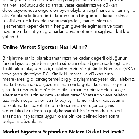
maliyetli soğutucu dolaplarınızı, yazar kasalarınızı ve dükkan
dekorasyonunuzu öngörülemeyen olaylara karşı finansal bir zırh içine
alır. Perakende ticaretinde kepenklerin bir gün bile kapalı kalması
telafisi zor gelir kayıpları yaratacağından, market sigortası
işletmenizin kepenklerinin her gün güvenle açılmasını ve ticari
hayatınızın kesintiye uğramadan devam etmesini sağlayan kritik bir
yatırımdır.
Online Market Sigortası Nasıl Alınır?
Bir işletme sahibi olarak zamanınızın ne kadar değerli olduğunun
farkındayız; bu yüzden sigorta sürecini olabildiğince sadeleştirdik.
Teklif talebi oluşturmak için işletmenizin Vergi Kimlik Numarası (VKN)
veya şahıs şirketiyse T.C. Kimlik Numarası ile dükkanınızın
metrekaresi gibi birkaç temel bilgiyi paylaşmanız yeterlidir. Talebiniz,
market esnafına özel çözüm sunan önde gelen kurumsal sigorta
şirketleri nezdinde değerlendirilir; uzman ekibimiz gelen poliçe
alternatiflerini sizin adınıza karşılaştırarak WhatsApp veya telefon
üzerinden seçenekleri sizinle paylaşır. Temel riskleri kapsayan bir
bakkal/market paketi ile tüm donanımları ve üçüncü şahıs
sorumluluklarını içeren geniş kapsamlı bir süpermarket paketi
arasından ihtiyacınıza uygun olanı birlikte belirledikten sonra
poliçeniz düzenlenir.
Market Sigortası Yaptırırken Nelere Dikkat Edilmeli?