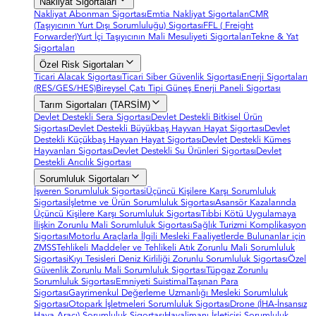
Nakliyat Sigortaları
Nakliyat Abonman Sigortası
Emtia Nakliyat Sigortaları
CMR
(Taşıyıcının Yurt Dışı Sorumluluğu) Sigortası
FFL ( Freight
Forwarder)
Yurt İçi Taşıyıcının Mali Mesuliyeti Sigortaları
Tekne & Yat
Sigortaları
Özel Risk Sigortaları
Ticari Alacak Sigortası
Ticari Siber Güvenlik Sigortası
Enerji Sigortaları
(RES/GES/HES)
Bireysel Çatı Tipi Güneş Enerji Paneli Sigortası
Tarım Sigortaları (TARSİM)
Devlet Destekli Sera Sigortası
Devlet Destekli Bitkisel Ürün
Sigortası
Devlet Destekli Büyükbaş Hayvan Hayat Sigortası
Devlet
Destekli Küçükbaş Hayvan Hayat Sigortası
Devlet Destekli Kümes
Hayvanları Sigortası
Devlet Destekli Su Ürünleri Sigortası
Devlet
Destekli Arıcılık Sigortası
Sorumluluk Sigortaları
İşveren Sorumluluk Sigortasi
Üçüncü Kişilere Karşı Sorumluluk
Sigortasi
İşletme ve Ürün Sorumluluk Sigortası
Asansör Kazalarında
Üçüncü Kişilere Karşı Sorumluluk Sigortası
Tıbbi Kötü Uygulamaya
İlişkin Zorunlu Mali Sorumluluk Sigortası
Sağlık Turizmi Komplikasyon
Sigortası
Motorlu Araçlarla İlgili Mesleki Faaliyetlerde Bulunanlar için
ZMSS
Tehlikeli Maddeler ve Tehlikeli Atık Zorunlu Mali Sorumluluk
Sigortasi
Kıyı Tesisleri Deniz Kirliliği Zorunlu Sorumluluk Sigortası
Özel
Güvenlik Zorunlu Mali Sorumluluk Sigortası
Tüpgaz Zorunlu
Sorumluluk Sigortası
Emniyeti Suistimal
Taşınan Para
Sigortası
Gayrimenkul Değerleme Uzmanlığı Mesleki Sorumluluk
Sigortası
Otopark İşletmeleri Sorumluluk Sigortası
Drone (İHA-İnsansız
Hava Aracı) Sorumluluk Sigortası
Havalimanı İşleticisi Sorumluluk