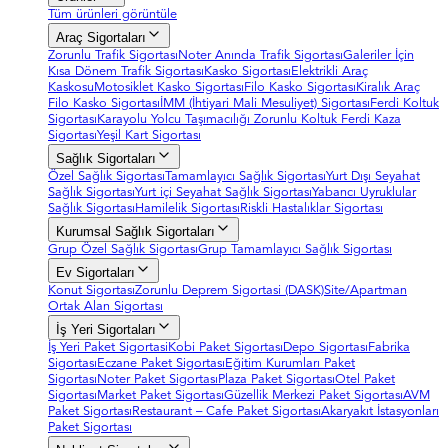
Tüm ürünleri görüntüle
Araç Sigortaları
Zorunlu Trafik Sigortası
Noter Anında Trafik Sigortası
Galeriler İçin
Kısa Dönem Trafik Sigortası
Kasko Sigortası
Elektrikli Araç
Kaskosu
Motosiklet Kasko Sigortası
Filo Kasko Sigortası
Kiralık Araç
Filo Kasko Sigortası
İMM (İhtiyari Mali Mesuliyet) Sigortası
Ferdi Koltuk
Sigortası
Karayolu Yolcu Taşımacılığı Zorunlu Koltuk Ferdi Kaza
Sigortası
Yeşil Kart Sigortası
Sağlık Sigortaları
Özel Sağlık Sigortası
Tamamlayıcı Sağlık Sigortası
Yurt Dışı Seyahat
Sağlık Sigortası
Yurt içi Seyahat Sağlık Sigortası
Yabancı Uyruklular
Sağlık Sigortası
Hamilelik Sigortası
Riskli Hastalıklar Sigortası
Kurumsal Sağlık Sigortaları
Grup Özel Sağlık Sigortası
Grup Tamamlayıcı Sağlık Sigortası
Ev Sigortaları
Konut Sigortası
Zorunlu Deprem Sigortasi (DASK)
Site/Apartman
Ortak Alan Sigortası
İş Yeri Sigortaları
İş Yeri Paket Sigortasi
Kobi Paket Sigortası
Depo Sigortası
Fabrika
Sigortası
Eczane Paket Sigortası
Eğitim Kurumları Paket
Sigortası
Noter Paket Sigortası
Plaza Paket Sigortası
Otel Paket
Sigortası
Market Paket Sigortası
Güzellik Merkezi Paket Sigortası
AVM
Paket Sigortası
Restaurant – Cafe Paket Sigortası
Akaryakıt İstasyonları
Paket Sigortası