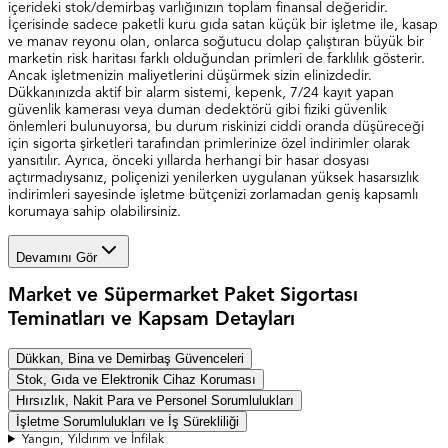
içerideki stok/demirbaş varlığınızın toplam finansal değeridir.
İçerisinde sadece paketli kuru gıda satan küçük bir işletme ile, kasap
ve manav reyonu olan, onlarca soğutucu dolap çalıştıran büyük bir
marketin risk haritası farklı olduğundan primleri de farklılık gösterir.
Ancak işletmenizin maliyetlerini düşürmek sizin elinizdedir.
Dükkanınızda aktif bir alarm sistemi, kepenk, 7/24 kayıt yapan
güvenlik kamerası veya duman dedektörü gibi fiziki güvenlik
önlemleri bulunuyorsa, bu durum riskinizi ciddi oranda düşüreceği
için sigorta şirketleri tarafından primlerinize özel indirimler olarak
yansıtılır. Ayrıca, önceki yıllarda herhangi bir hasar dosyası
açtırmadıysanız, poliçenizi yenilerken uygulanan yüksek hasarsızlık
indirimleri sayesinde işletme bütçenizi zorlamadan geniş kapsamlı
korumaya sahip olabilirsiniz.
Devamını Gör
Market ve Süpermarket Paket Sigortası
Teminatları ve Kapsam Detayları
Dükkan, Bina ve Demirbaş Güvenceleri
Stok, Gıda ve Elektronik Cihaz Koruması
Hırsızlık, Nakit Para ve Personel Sorumlulukları
İşletme Sorumlulukları ve İş Sürekliliği
Yangın, Yıldırım ve İnfilak