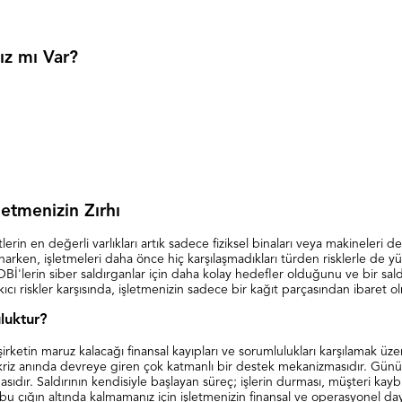
ız mı Var?
letmenizin Zırhı
erin en değerli varlıkları artık sadece fiziksel binaları veya makineleri d
 sunarken, işletmeleri daha önce hiç karşılaşmadıkları türden risklerle de 
, KOBİ'lerin siber saldırganlar için daha kolay hedefler olduğunu ve bir sal
kıcı riskler karşısında, işletmenizin sadece bir kağıt parçasından ibaret 
luktur?
ir şirketin maruz kalacağı finansal kayıpları ve sorumlulukları karşılamak ü
r kriz anında devreye giren çok katmanlı bir destek mekanizmasıdır. Gün
asıdır. Saldırının kendisiyle başlayan süreç; işlerin durması, müşteri kay
, bu çığın altında kalmamanız için işletmenizin finansal ve operasyonel day