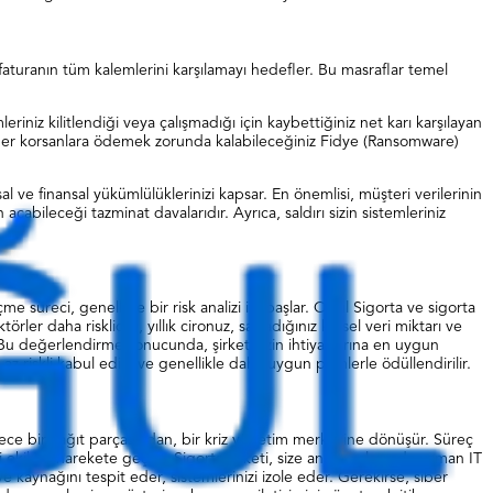
u faturanın tüm kalemlerini karşılamayı hedefler. Bu masraflar temel
eriniz kilitlendiği veya çalışmadığı için kaybettiğiniz net karı karşılayan
ı, siber korsanlara ödemek zorunda kalabileceğiniz Fidye (Ransomware)
l ve finansal yükümlülüklerinizi kapsar. En önemlisi, müşteri verilerinin
çabileceği tazminat davalarıdır. Ayrıca, saldırı sizin sistemleriniz
eçme süreci, genellikle bir risk analizi ile başlar. Oğul Sigorta ve sigorta
rler daha risklidir), yıllık cironuz, sakladığınız kişisel veri miktarı ve
ir. Bu değerlendirme sonucunda, şirketinizin ihtiyaçlarına en uygun
az riskli kabul edilir ve genellikle daha uygun primlerle ödüllendirilir.
 sadece bir kağıt parçasından, bir kriz yönetim merkezine dönüşür. Süreç
ekibini harekete geçirir. Sigorta şirketi, size anında alanında uzman IT
ve kaynağını tespit eder, sistemlerinizi izole eder. Gerekirse, siber