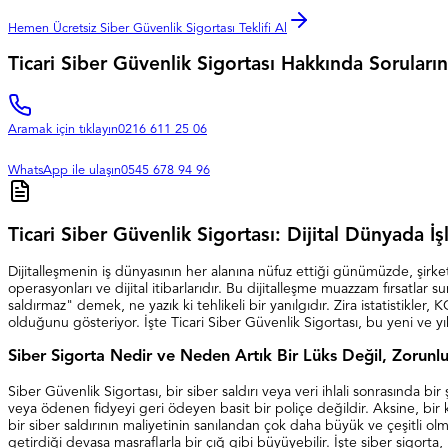
Hemen Ücretsiz Siber Güvenlik Sigortası Teklifi Al
Ticari Siber Güvenlik Sigortası Hakkında Soruların
Aramak için tıklayın
0216 611 25 06
WhatsApp ile ulaşın
0545 678 94 96
Ticari Siber Güvenlik Sigortası: Dijital Dünyada İş
Dijitalleşmenin iş dünyasının her alanına nüfuz ettiği günümüzde, şirketl
operasyonları ve dijital itibarlarıdır. Bu dijitalleşme muazzam fırsatlar
saldırmaz" demek, ne yazık ki tehlikeli bir yanılgıdır. Zira istatistikler
olduğunu gösteriyor. İşte Ticari Siber Güvenlik Sigortası, bu yeni ve yı
Siber Sigorta Nedir ve Neden Artık Bir Lüks Değil, Zorunlu
Siber Güvenlik Sigortası, bir siber saldırı veya veri ihlali sonrasında b
veya ödenen fidyeyi geri ödeyen basit bir poliçe değildir. Aksine, bi
bir siber saldırının maliyetinin sanılandan çok daha büyük ve çeşitli olm
getirdiği devasa masraflarla bir çığ gibi büyüyebilir. İşte siber sigorta