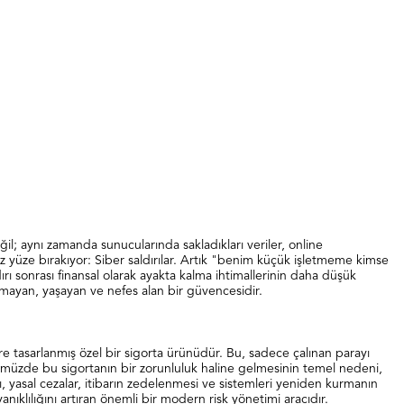
eğil; aynı zamanda sunucularında sakladıkları veriler, online
yüz yüze bırakıyor: Siber saldırılar. Artık "benim küçük işletmeme kimse
dırı sonrası finansal olarak ayakta kalma ihtimallerinin daha düşük
olmayan, yaşayan ve nefes alan bir güvencesidir.
zere tasarlanmış özel bir sigorta ürünüdür. Bu, sadece çalınan parayı
ümüzde bu sigortanın bir zorunluluk haline gelmesinin temel nedeni,
bı, yasal cezalar, itibarın zedelenmesi ve sistemleri yeniden kurmanın
anıklılığını artıran önemli bir modern risk yönetimi aracıdır.