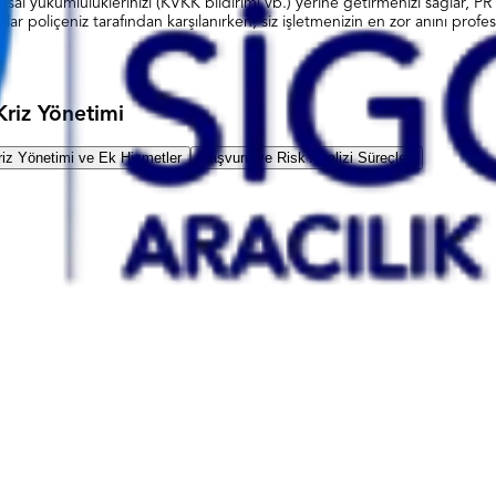
 yasal yükümlülüklerinizi (KVKK bildirimi vb.) yerine getirmenizi sağlar, P
ar poliçeniz tarafından karşılanırken, siz işletmenizin en zor anını profes
Kriz Yönetimi
riz Yönetimi ve Ek Hizmetler
Başvuru ve Risk Analizi Süreçleri