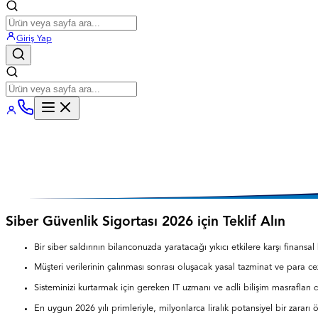
Giriş Yap
Siber Güvenlik Sigortası 2026 için Teklif Alın
Bir siber saldırının bilanconuzda yaratacağı yıkıcı etkilere karşı finansal
Müşteri verilerinin çalınması sonrası oluşacak yasal tazminat ve para ceza
Sisteminizi kurtarmak için gereken IT uzmanı ve adli bilişim masrafları d
En uygun 2026 yılı primleriyle, milyonlarca liralık potansiyel bir zararı 