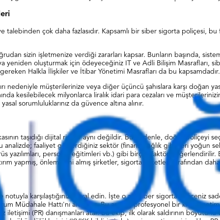
eri
dye talebinden çok daha fazlasıdır. Kapsamlı bir siber sigorta poliçesi, b
rudan sizin işletmenize verdiği zararları kapsar. Bunların başında, sisteml
ak veya yeniden oluşturmak için ödeyeceğiniz IT ve Adli Bilişim Masraflar
 gereken Halkla İlişkiler ve İtibar Yönetimi Masrafları da bu kapsamdadır.
ırı nedeniyle müşterilerinize veya diğer üçüncü şahıslara karşı doğan yasa
kesilebilecek milyonlarca liralık idari para cezaları ve müşterilerinizin a
 yasal sorumluluklarınız da güvence altına alınır.
rikasının taşıdığı dijital riskler aynı değildir. Bu nedenle, doğru poliçeyi s
 analizde; faaliyet gösterdiğiniz sektör (finans, sağlık gibi veri yoğun sektö
rüs yazılımları, personel eğitimleri vb.) gibi birçok faktör değerlendiril
ırım yapmış, önlemlerini almış şirketler, sigorta şirketleri tarafından daha 
dye notuyla karşılaştığınızı hayal edin. İşte o an, siber sigorta poliçeniz
rum Müdahale Hattı'nı ararsınız. Bu arama, profesyonel bir kriz yönetimi 
 iletişimi (PR) danışmanları atar. Bu ekip, ilk olarak saldırının boyutunu 