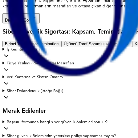
korsanlarla fidye pazarlığını onlar yürütür. Eş zamanlı olarak, avukatlar
korur. Tüm bu uzmanların masrafları ve ortaya çıkan diğer finansal kayıpl
Devamını Gör
Siber Güvenlik Sigortası: Kapsam, Teminatlar ve 
Birinci Taraf Hasar Teminatları
Üçüncü Taraf Sorumluluk Teminatları
K
İş Kesintisi Zararları
Fidye Yazılımı (Ransomware) Masrafları
Veri Kurtarma ve Sistem Onarım
Siber Dolandırıcılık (İsteğe Bağlı)
Merak Edilenler
Başvuru formunda hangi siber güvenlik önlemleri sorulur?
Siber güvenlik önlemlerim yetersizse poliçe yaptıramaz mıyım?