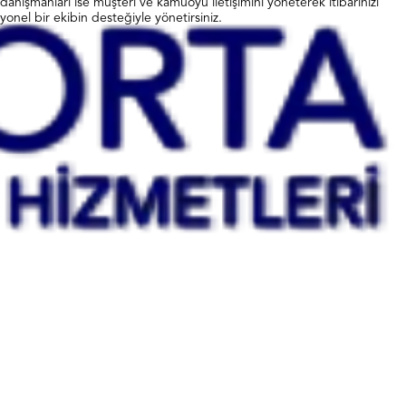
R danışmanları ise müşteri ve kamuoyu iletişimini yöneterek itibarınızı
yonel bir ekibin desteğiyle yönetirsiniz.