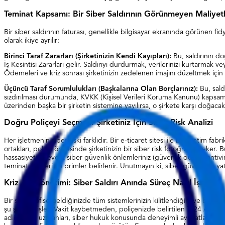
Teminat Kapsamı: Bir Siber Saldırının Görünmeyen Maliyetl
Bir siber saldırının faturası, genellikle bilgisayar ekranında görünen fi
olarak ikiye ayrılır:
Birinci Taraf Zararları (Şirketinizin Kendi Kayıpları):
Bu, saldırının doğ
İş Kesintisi Zararları gelir. Saldırıyı durdurmak, verilerinizi kurtarm
Ödemeleri ve kriz sonrası şirketinizin zedelenen imajını düzeltmek için
Üçüncü Taraf Sorumlulukları (Başkalarına Olan Borçlarınız):
Bu, sald
sızdırılması durumunda, KVKK (Kişisel Verileri Koruma Kanunu) kapsamında 
üzerinden başka bir şirketin sistemine yayılırsa, o şirkete karşı doğacak
Doğru Poliçeyi Seçmek:
Şirketiniz İçin Siber Risk Analizi
Her işletmenin siber riski farklıdır. Bir e-ticaret sitesi ile bir üretim fab
ortakları, poliçe öncesinde şirketinizin bir siber risk fotoğrafını çeker. Bu
hassasiyeti, mevcut siber güvenlik önlemleriniz (güvenlik duvarı, antivi
teminat limitleri ve primler belirlenir. Unutmayın ki, siber güvenliğe yat
Kriz Anı Yönetimi: Siber Saldırı Anında Süreç Nasıl İşler?
Bir sabah ofise geldiğinizde tüm sistemlerinizin kilitlendiğini ve bir fi
şu şekilde işler: Vakit kaybetmeden, poliçenizde belirtilen 7/24 Acil Du
adli bilişim uzmanları, siber hukuk konusunda deneyimli avukatlar ve kriz