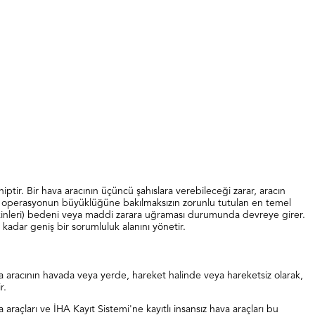
iptir. Bir hava aracının üçüncü şahıslara verebileceği zarar, aracın
ndan operasyonun büyüklüğüne bakılmaksızın zorunlu tutulan en temel
a sakinleri) bedeni veya maddi zarara uğraması durumunda devreye girer.
adar geniş bir sorumluluk alanını yönetir.
a aracının havada veya yerde, hareket halinde veya hareketsiz olarak,
r.
 araçları ve İHA Kayıt Sistemi'ne kayıtlı insansız hava araçları bu