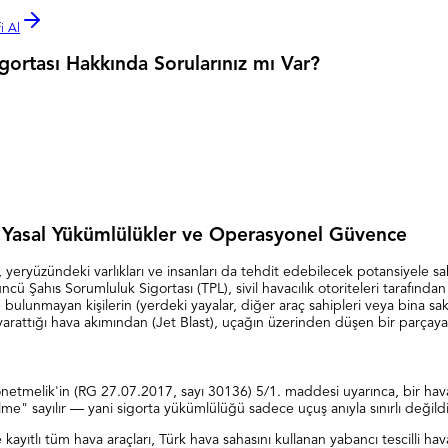
i Al
igortası Hakkında Sorularınız mı Var?
ı: Yasal Yükümlülükler ve Operasyonel Güvence
 yeryüzündeki varlıkları ve insanları da tehdit edebilecek potansiyele sah
üncü Şahıs Sorumluluk Sigortası (TPL), sivil havacılık otoriteleri tarafı
nde bulunmayan kişilerin (yerdeki yayalar, diğer araç sahipleri veya bin
attığı hava akımından (Jet Blast), uçağın üzerinden düşen bir parçaya k
önetmelik'in (RG 27.07.2017, sayı 30136) 5/1. maddesi uyarınca, bir hav
lme" sayılır — yani sigorta yükümlülüğü sadece uçuş anıyla sınırlı değildi
ayıtlı tüm hava araçları, Türk hava sahasını kullanan yabancı tescilli hava