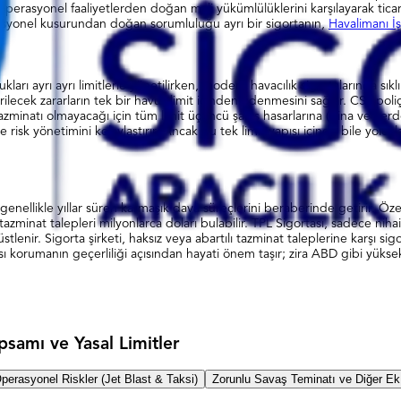
 operasyonel faaliyetlerden doğan mali yükümlülüklerini karşılayarak ticar
asyonel kusurundan doğan sorumluluğu ayrı bir sigortanın,
Havalimanı İş
kları ayrı ayrı limitlerle yönetilirken, modern havacılık sigortalarında 
 verilecek zararların tek bir havuz limit içinden ödenmesini sağlar. CSL po
inatı olmayacağı için tüm limit üçüncü şahıs hasarlarına (bina ve yerdek
risk yönetimini kolaylaştırır. Ancak bu tek limit yapısı içinde bile yolcu
genellikle yıllar süren karmaşık dava süreçlerini beraberinde getirir. Öze
minat talepleri milyonlarca doları bulabilir. TPL Sigortası, sadece niha
enir. Sigorta şirketi, haksız veya abartılı tazminat taleplerine karşı sigo
sı korumanın geçerliliği açısından hayati önem taşır; zira ABD gibi yüksek
samı ve Yasal Limitler
perasyonel Riskler (Jet Blast & Taksi)
Zorunlu Savaş Teminatı ve Diğer Ek