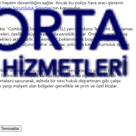
i hayatın devamlılığını sağlar. Ancak bu poliçe hava aracı işletenin
leticisi Sorumluluk Sigortası
'nın konusudur.
sıklıkla "Combined Single Limit" (CSL) yani Kombine Tek Limit uygulaması
liçeleri, özellikle büyük kazalarda esneklik sunar. Örneğin, uçağın boş
iler) aktarılabilir. Bu esneklik, beklenmedik boyuttaki tazminat
lar hukuken 'üçüncü şahıs' sayılmaz; yolculara karşı sorumluluk ayrı bir
llikle uluslararası uçuşlarda, kazanın gerçekleştiği ülkenin hukuk
i tazminatı ödemekle kalmaz, aynı zamanda sigortalının hukuki
rtalısını savunarak, aslında bir nevi hukuk departmanı gibi çalışır.
 yargı maliyeti olan bölgeler genellikle ek prim ve özel klozlar
 Teminatlar