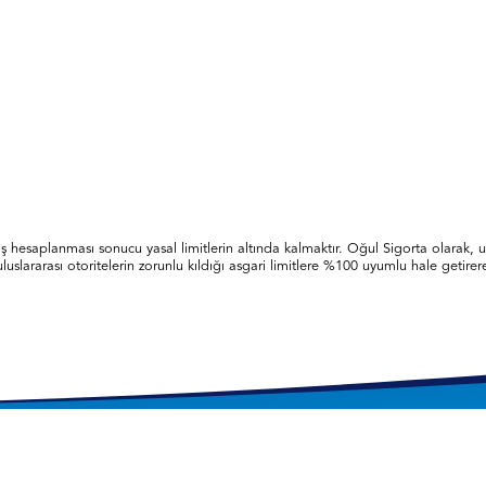
lış hesaplanması sonucu yasal limitlerin altında kalmaktır. Oğul Sigorta olarak
lararası otoritelerin zorunlu kıldığı asgari limitlere %100 uyumlu hale getirerek, 