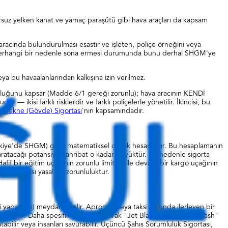
torsuz yelken kanat ve yamaç paraşütü gibi hava araçları da kapsam
aracında bulundurulması esastır ve işleten, poliçe örneğini veya
nin herhangi bir nedenle sona ermesi durumunda bunu derhal SHGM'ye
a bu havaalanlarından kalkışına izin verilmez.
luluğunu kapsar (Madde 6/1 gereği zorunlu); hava aracının KENDİ
dur — ikisi farklı risklerdir ve farklı poliçelerle yönetilir. İkincisi, bu
arı Tekne (Gövde) Sigortası
'nın kapsamındadır.
 (Türkiye'de SHGM) göre matematiksel olarak hesaplanır. Bu hesaplamanın
ratacağı potansiyel tahribat o kadar büyüktür. Bu nedenle sigorta
afif bir eğitim uçağının zorunlu limitleri ile devasa bir kargo uçağının
 karşılaması yasal bir zorunluluktur.
si yaparken) meydana gelir. Apronda veya taksi yolunda ilerleyen bir
 biridir. Daha spesifik bir örnek olarak "Jet Blast" veya "Prop Wash"
latabilir veya insanları savurabilir. Üçüncü Şahıs Sorumluluk Sigortası,