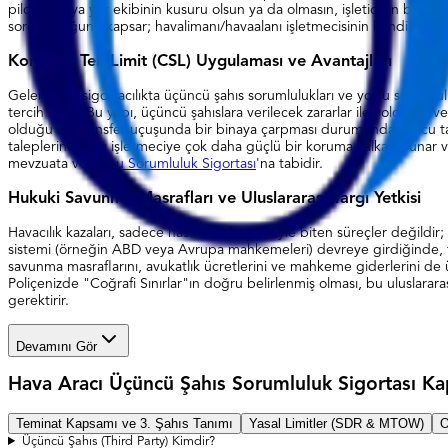
pilotun veya yer ekibinin kusuru olsun ya da olmasın, işleticinin bu tür
sorumluluğunu kapsar; havalimanı/havaalanı işletmecisinin kendi oper
Kombine Tek Limit (CSL) Uygulaması ve Avantajları
Geleneksel sigortacılıkta üçüncü şahıs sorumlulukları ve yolcu sorumlulu
tercih edilir. Bu yapı, üçüncü şahıslara verilecek zararlar ile yolculara
olduğu bir transfer uçuşunda bir binaya çarpması durumunda, yolcu tazm
taleplerine karşı işletmeciye çok daha güçlü bir koruma kalkanı sunar ve 
mevzuata ve
Yolcu Sorumluluk Sigortası
'na tabidir.
Hukuki Savunma Masrafları ve Uluslararası Yargı Yetkisi
Havacılık kazaları, sadece hasarın ödenmesiyle biten süreçler değildir; 
sistemi (örneğin ABD veya Avrupa mahkemeleri) devreye girdiğinde, taz
savunma masraflarını, avukatlık ücretlerini ve mahkeme giderlerini de üstl
Poliçenizde "Coğrafi Sınırlar"ın doğru belirlenmiş olması, bu uluslarara
gerektirir.
Devamını Gör
Hava Aracı Üçüncü Şahıs Sorumluluk Sigortası Kap
Teminat Kapsamı ve 3. Şahıs Tanımı
Yasal Limitler (SDR & MTOW)
O
Üçüncü Şahıs (Third Party) Kimdir?