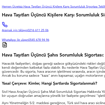
Hemen Ücretsiz Hava Taşıtları Üçüncü Kişilere Karşı Sorumluluk Sigortası Teklif
Hava Taşıtları Üçüncü Kişilere Karşı Sorumluluk S
Aramak için tıklayın
0216 611 25 06
WhatsApp ile ulaşın
0545 678 94 96
Hava Taşıtları Üçüncü Şahıs Sorumluluk Sigortas
Havacılık faaliyetleri, doğası gereği sadece gökyüzündeki riskleri değil,
kendi değerinden katbekat fazla olabilir. Bu nedenle Hava Taşıtları Üç
güvencedir. Bu sigorta, hava aracının işletilmesi sırasında, aracın içi
Ancak bu koruma sadece "kaza" anını kapsamaz; uçağın motorlarının yar
Yasal Çerçeve: Kimler, Hangi Şartlarda Sigortalanmalı?
Sivil Hava Araçları Üçüncü Şahıs Mali Sorumluluk Sigortası Hakkında Y
bir uçuşun doğrudan amaçlarına yönelik bir faaliyete geçirilmesi "işleti
Aynı Yönetmeliğin 5/2. maddesi gereğince, Türk sivil hava aracı siciline k