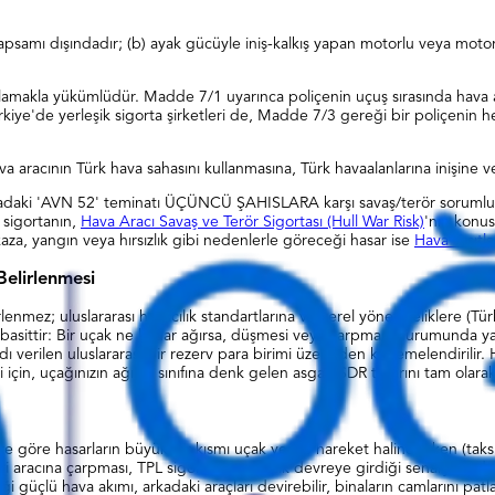
 kapsamı dışındadır; (b) ayak gücüyle iniş-kalkış yapan motorlu veya mo
ağlamakla yükümlüdür. Madde 7/1 uyarınca poliçenin uçuş sırasında hava 
Türkiye'de yerleşik sigorta şirketleri de, Madde 7/3 gereği bir poliçe
acının Türk hava sahasını kullanmasına, Türk havaalanlarına inişine vey
, buradaki 'AVN 52' teminatı ÜÇÜNCÜ ŞAHISLARA karşı savaş/terör sorum
 sigortanın,
Hava Aracı Savaş ve Terör Sigortası (Hull War Risk)
'nın konusu
 kaza, yangın veya hırsızlık gibi nedenlerle göreceği hasar ise
Hava Taşıtl
Belirlenmesi
lirlenmez; uluslararası havacılık standartlarına ve yerel yönetmeliklere
basittir: Bir uçak ne kadar ağırsa, düşmesi veya çarpması durumunda ya
 verilen uluslararası bir rezerv para birimi üzerinden kademelendirilir. H
i için, uçağınızın ağırlık sınıfına denk gelen asgari SDR tutarını tam olarak
ere göre hasarların büyük bir kısmı uçak yerde hareket halindeyken (tak
 aracına çarpması, TPL sigortasının en sık devreye girdiği senaryolardan
iği güçlü hava akımı, arkadaki araçları devirebilir, binaların camlarını pat