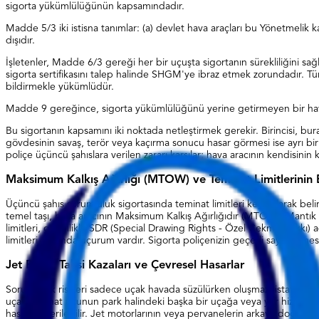
sigorta yükümlülüğünün kapsamındadır.
Madde 5/3 iki istisna tanımlar: (a) devlet hava araçları bu Yönetmelik
dışıdır.
İşletenler, Madde 6/3 gereği her bir uçuşta sigortanın sürekliliğini s
sigorta sertifikasını talep halinde SHGM'ye ibraz etmek zorundadır. 
bildirmekle yükümlüdür.
Madde 9 gereğince, sigorta yükümlülüğünü yerine getirmeyen bir hava ar
Bu sigortanın kapsamını iki noktada netleştirmek gerekir. Birincisi
gövdesinin savaş, terör veya kaçırma sonucu hasar görmesi ise ayrı bir
poliçe üçüncü şahıslara verilen zararı karşılar; hava aracının kendisinin
Maksimum Kalkış Ağırlığı (MTOW) ve Teminat Limitlerinin 
Üçüncü şahıs sorumluluk sigortasında teminat limitleri keyfi olarak be
temel taşı, hava aracının Maksimum Kalkış Ağırlığıdır (MTOW). Mantık 
limitleri, genellikle SDR (Special Drawing Rights - Özel Çekme Hakkı) adı
limitleri arasında uçurum vardır. Sigorta poliçenizin geçerli sayılabilmes
Jet Blast, Taksi Kazaları ve Çevresel Hasarlar
Sorumluluk riskleri sadece uçak havada süzülürken oluşmaz; istatistikl
uçağın kanat ucunun park halindeki başka bir uçağa veya yer hizmetleri
hasarları verilebilir. Jet motorlarının veya pervanelerin arkaya doğru itt